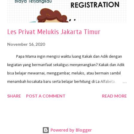
Les Privat Melukis Jakarta Timur
November 16, 2020
Papa Mama ingin mengisi waktu luang Kakak dan Adik dengan
kegiatan yang bermanfaat sekaligus menyenangkan? Kakak dan Adik
bisa belajar mewarnai, menggambar, melukis, atau bermain sambil
menambah kosakata baru serta belajar berhitung di La Alfabeta.
Santai saja Papa Mama, Kakak pengajar La Alfabeta sabar dan kreatif
SHARE
POST A COMMENT
READ MORE
kok untuk mengajar dengan metode yang fun, La Alfabeta
menggunakan konsep bermain sambil belajar, jadi anak-anak tidak
merasa terbebani dan tidak cepat bosan. ⁣⁣ Ayo Papa Mama, tunggu
apa lagi? Jangan ragu-ragu untuk daftar les Art and Craft bersama La
Powered by Blogger
Alfabeta. ⁣⁣⁣⁣Ada pilihan online class maupun offline class lho! Cek