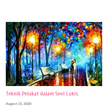
menentukan untuk menghasilkan gambar bentuk yang baik. Dalam
buku Panduan Menggambar Manusia Menggunakan Media Pensil
(2010) karya Irfan Abdul Rohman, peralatan gambar yang dipakai
memiliki spesifikasi berbeda sesuai jenisnya. Berikut peralatan
menggambar bentuk: 1. Kertas Gambar Kegiatan menggambar
membutuhkan kertas yang baik agar proses pembuatan gambar lebih
nyaman dan maksimal. Bahan kertas yang baik salah satu syaratnya
adalah tidak mudah sobek, mengingat menggambar merupakan
proses menggores dan menghapus. Kertas adalah bahan yang paling
ideal digunakan untuk menggambar. Dalam menggambar
menggunakan pen...
Teknik Pelakat dalam Seni Lukis
August 21, 2020