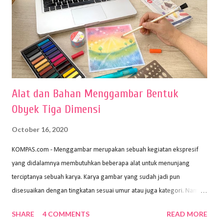
Alat dan Bahan Menggambar Bentuk
Obyek Tiga Dimensi
October 16, 2020
KOMPAS.com - Menggambar merupakan sebuah kegiatan ekspresif
yang didalamnya membutuhkan beberapa alat untuk menunjang
terciptanya sebuah karya. Karya gambar yang sudah jadi pun
disesuaikan dengan tingkatan sesuai umur atau juga kategori. Namun,
dari semua itu menggambar membutuhkan peralatan yang mumpuni
SHARE
4 COMMENTS
READ MORE
sehingga hasilnya bisa dilihat. Peran alat dan bahan sangat