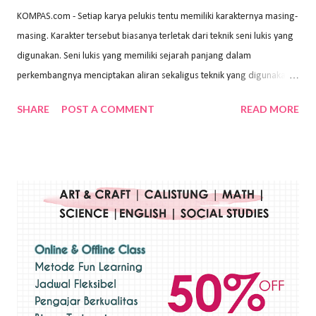
KOMPAS.com - Setiap karya pelukis tentu memiliki karakternya masing-
masing. Karakter tersebut biasanya terletak dari teknik seni lukis yang
digunakan. Seni lukis yang memiliki sejarah panjang dalam
perkembangnya menciptakan aliran sekaligus teknik yang digunakan.
Dalam buku Pita Maha: Gerakan Seni Lukis Bali 1930-an (2018) karya
SHARE
POST A COMMENT
READ MORE
Wayan Kun Adnyana, teknik yang berbeda tentunya akan
menghasilkan karya yang berbeda pula. Dari berbagai teknik yang
ada, salah satu teknik yang sering digunakan adalah teknik plakat.
Teknik plakat adalah salah satu teknik melukis atau menggambar yang
menggunakan bahan dasar cat air, cat akrilik, atau cat minyak dengan
sapuan warna cat yang tebal. Dengan memberikan sapuan warna
yang tebal, maka lukisan terkesan colourfull. Teknik plakat digunakan
pelukis untuk menghasilkan lukisan yang mempesona dan tentunya
bernilai tinggi. Ciri teknik plakat Ciri-ciri teknik plakat, yaitu: Sapuan
warna yang kental dan tebal. Hasil lukisan menutupi seluruh bagian
medianya Mem...