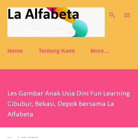
Skip to main content
La Alfabeta
Fun and Creative Learning
Home
Tentang Kami
More…
Les Gambar Anak Usia Dini Fun Learning
Cibubur, Bekasi, Depok bersama La
Alfabeta