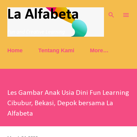
Skip to main content
La Alfabeta
Fun and Creative Learning
Home
Tentang Kami
More…
Les Gambar Anak Usia Dini Fun Learning
Cibubur, Bekasi, Depok bersama La
Alfabeta