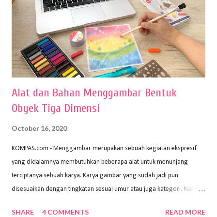
Alat dan Bahan Menggambar Bentuk
Obyek Tiga Dimensi
October 16, 2020
KOMPAS.com - Menggambar merupakan sebuah kegiatan ekspresif
yang didalamnya membutuhkan beberapa alat untuk menunjang
terciptanya sebuah karya. Karya gambar yang sudah jadi pun
disesuaikan dengan tingkatan sesuai umur atau juga kategori. Namun,
dari semua itu menggambar membutuhkan peralatan yang mumpuni
SHARE
4 COMMENTS
READ MORE
sehingga hasilnya bisa dilihat. Peran alat dan bahan sangat