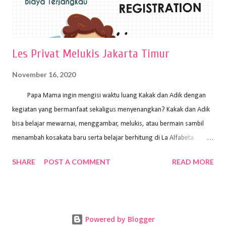
Les Privat Melukis Jakarta Timur
November 16, 2020
Papa Mama ingin mengisi waktu luang Kakak dan Adik dengan
kegiatan yang bermanfaat sekaligus menyenangkan? Kakak dan Adik
bisa belajar mewarnai, menggambar, melukis, atau bermain sambil
menambah kosakata baru serta belajar berhitung di La Alfabeta.
Santai saja Papa Mama, Kakak pengajar La Alfabeta sabar dan kreatif
SHARE
POST A COMMENT
READ MORE
kok untuk mengajar dengan metode yang fun, La Alfabeta
menggunakan konsep bermain sambil belajar, jadi anak-anak tidak
merasa terbebani dan tidak cepat bosan. ⁣⁣ Ayo Papa Mama, tunggu
apa lagi? Jangan ragu-ragu untuk daftar les Art and Craft bersama La
Powered by Blogger
Alfabeta. ⁣⁣⁣⁣Ada pilihan online class maupun offline class lho! Cek