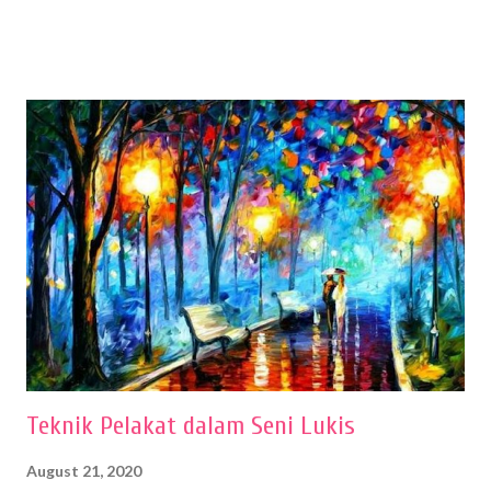
menentukan untuk menghasilkan gambar bentuk yang baik. Dalam
buku Panduan Menggambar Manusia Menggunakan Media Pensil
(2010) karya Irfan Abdul Rohman, peralatan gambar yang dipakai
memiliki spesifikasi berbeda sesuai jenisnya. Berikut peralatan
menggambar bentuk: 1. Kertas Gambar Kegiatan menggambar
membutuhkan kertas yang baik agar proses pembuatan gambar lebih
nyaman dan maksimal. Bahan kertas yang baik salah satu syaratnya
adalah tidak mudah sobek, mengingat menggambar merupakan
proses menggores dan menghapus. Kertas adalah bahan yang paling
ideal digunakan untuk menggambar. Dalam menggambar
menggunakan pen...
Teknik Pelakat dalam Seni Lukis
August 21, 2020