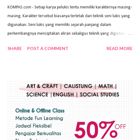
KOMPAS.com - Setiap karya pelukis tentu memiliki karakternya masing-
masing. Karakter tersebut biasanya terletak dari teknik seni lukis yang
digunakan. Seni lukis yang memiliki sejarah panjang dalam
perkembangnya menciptakan aliran sekaligus teknik yang digunakan.
Dalam buku Pita Maha: Gerakan Seni Lukis Bali 1930-an (2018) karya
SHARE
POST A COMMENT
READ MORE
Wayan Kun Adnyana, teknik yang berbeda tentunya akan
menghasilkan karya yang berbeda pula. Dari berbagai teknik yang
ada, salah satu teknik yang sering digunakan adalah teknik plakat.
Teknik plakat adalah salah satu teknik melukis atau menggambar yang
menggunakan bahan dasar cat air, cat akrilik, atau cat minyak dengan
sapuan warna cat yang tebal. Dengan memberikan sapuan warna
yang tebal, maka lukisan terkesan colourfull. Teknik plakat digunakan
pelukis untuk menghasilkan lukisan yang mempesona dan tentunya
bernilai tinggi. Ciri teknik plakat Ciri-ciri teknik plakat, yaitu: Sapuan
warna yang kental dan tebal. Hasil lukisan menutupi seluruh bagian
medianya Mem...