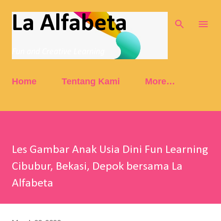
Skip to main content
La Alfabeta
Fun and Creative Learning
Home
Tentang Kami
More…
Les Gambar Anak Usia Dini Fun Learning
Cibubur, Bekasi, Depok bersama La
Alfabeta