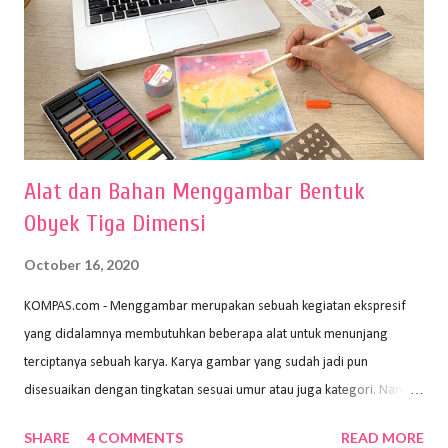
Alat dan Bahan Menggambar Bentuk
Obyek Tiga Dimensi
October 16, 2020
KOMPAS.com - Menggambar merupakan sebuah kegiatan ekspresif
yang didalamnya membutuhkan beberapa alat untuk menunjang
terciptanya sebuah karya. Karya gambar yang sudah jadi pun
disesuaikan dengan tingkatan sesuai umur atau juga kategori. Namun,
dari semua itu menggambar membutuhkan peralatan yang mumpuni
SHARE
4 COMMENTS
READ MORE
sehingga hasilnya bisa dilihat. Peran alat dan bahan sangat