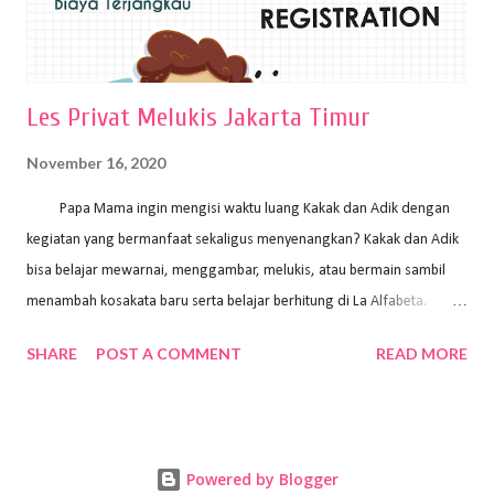
Les Privat Melukis Jakarta Timur
November 16, 2020
Papa Mama ingin mengisi waktu luang Kakak dan Adik dengan
kegiatan yang bermanfaat sekaligus menyenangkan? Kakak dan Adik
bisa belajar mewarnai, menggambar, melukis, atau bermain sambil
menambah kosakata baru serta belajar berhitung di La Alfabeta.
Santai saja Papa Mama, Kakak pengajar La Alfabeta sabar dan kreatif
SHARE
POST A COMMENT
READ MORE
kok untuk mengajar dengan metode yang fun, La Alfabeta
menggunakan konsep bermain sambil belajar, jadi anak-anak tidak
merasa terbebani dan tidak cepat bosan. ⁣⁣ Ayo Papa Mama, tunggu
apa lagi? Jangan ragu-ragu untuk daftar les Art and Craft bersama La
Powered by Blogger
Alfabeta. ⁣⁣⁣⁣Ada pilihan online class maupun offline class lho! Cek