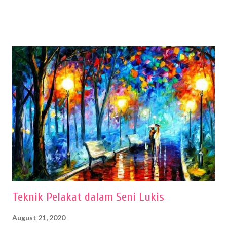
menentukan untuk menghasilkan gambar bentuk yang baik. Dalam
buku Panduan Menggambar Manusia Menggunakan Media Pensil
(2010) karya Irfan Abdul Rohman, peralatan gambar yang dipakai
memiliki spesifikasi berbeda sesuai jenisnya. Berikut peralatan
menggambar bentuk: 1. Kertas Gambar Kegiatan menggambar
membutuhkan kertas yang baik agar proses pembuatan gambar lebih
nyaman dan maksimal. Bahan kertas yang baik salah satu syaratnya
adalah tidak mudah sobek, mengingat menggambar merupakan
proses menggores dan menghapus. Kertas adalah bahan yang paling
ideal digunakan untuk menggambar. Dalam menggambar
menggunakan pen...
Teknik Pelakat dalam Seni Lukis
August 21, 2020