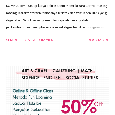
KOMPAS.com - Setiap karya pelukis tentu memiliki karakternya masing-
masing. Karakter tersebut biasanya terletak dari teknik seni lukis yang
digunakan. Seni lukis yang memiliki sejarah panjang dalam
perkembangnya menciptakan aliran sekaligus teknik yang digunakan.
Dalam buku Pita Maha: Gerakan Seni Lukis Bali 1930-an (2018) karya
SHARE
POST A COMMENT
READ MORE
Wayan Kun Adnyana, teknik yang berbeda tentunya akan
menghasilkan karya yang berbeda pula. Dari berbagai teknik yang
ada, salah satu teknik yang sering digunakan adalah teknik plakat.
Teknik plakat adalah salah satu teknik melukis atau menggambar yang
menggunakan bahan dasar cat air, cat akrilik, atau cat minyak dengan
sapuan warna cat yang tebal. Dengan memberikan sapuan warna
yang tebal, maka lukisan terkesan colourfull. Teknik plakat digunakan
pelukis untuk menghasilkan lukisan yang mempesona dan tentunya
bernilai tinggi. Ciri teknik plakat Ciri-ciri teknik plakat, yaitu: Sapuan
warna yang kental dan tebal. Hasil lukisan menutupi seluruh bagian
medianya Mem...