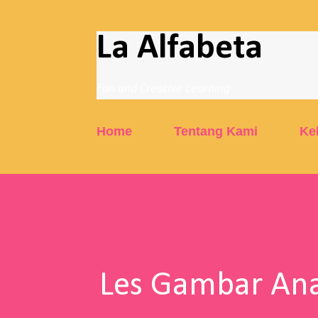
La Alfabeta
Fun and Creative Learning
Home
Tentang Kami
Ke
Les Gambar Ana