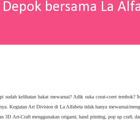
, Depok bersama La Alf
pi sudah kelihatan bakat mewarnai? A
dik suka corat-coret tembok? 
nya. Kegiatan Art Division di La Alfabeta tidak hanya mewarnai/me
n 3D Art-Craft menggunakan origami, hand printing, pop up craft, d