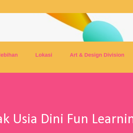
Skip to main content
lebihan
Lokasi
Art & Design Division
k Usia Dini Fun Learni