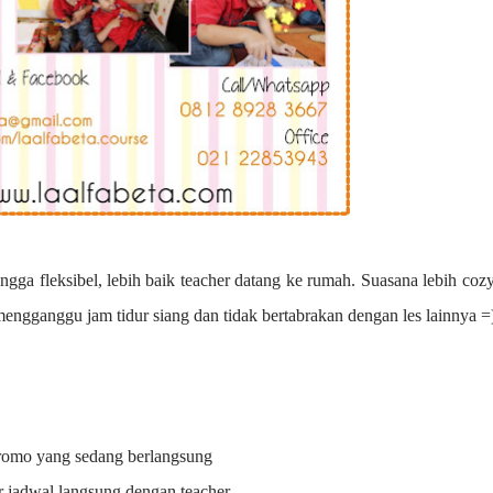
ngga fleksibel, lebih baik teacher datang ke rumah. Suasana lebih coz
 mengganggu jam tidur siang dan tidak bertabrakan dengan les lainnya =
promo yang sedang berlangsung
r jadwal langsung dengan teacher