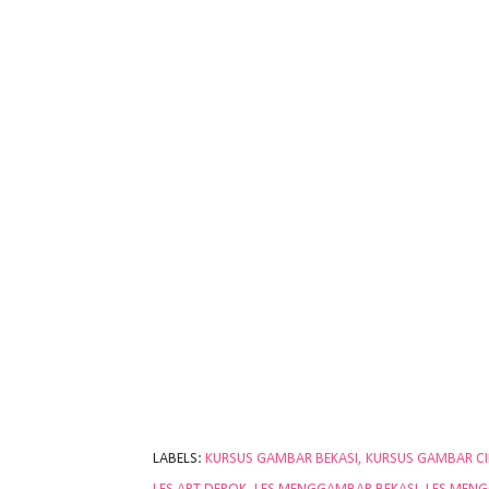
LABELS:
KURSUS GAMBAR BEKASI
KURSUS GAMBAR C