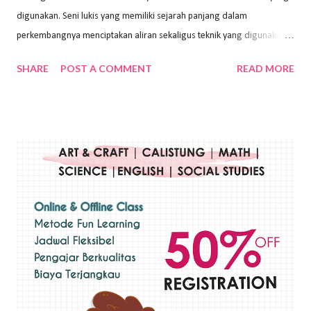
digunakan. Seni lukis yang memiliki sejarah panjang dalam
perkembangnya menciptakan aliran sekaligus teknik yang digunakan.
Dalam buku Pita Maha: Gerakan Seni Lukis Bali 1930-an (2018) karya
SHARE
POST A COMMENT
READ MORE
Wayan Kun Adnyana, teknik yang berbeda tentunya akan
menghasilkan karya yang berbeda pula. Dari berbagai teknik yang
ada, salah satu teknik yang sering digunakan adalah teknik plakat.
Teknik plakat adalah salah satu teknik melukis atau menggambar yang
menggunakan bahan dasar cat air, cat akrilik, atau cat minyak dengan
sapuan warna cat yang tebal. Dengan memberikan sapuan warna
yang tebal, maka lukisan terkesan colourfull. Teknik plakat digunakan
pelukis untuk menghasilkan lukisan yang mempesona dan tentunya
bernilai tinggi. Ciri teknik plakat Ciri-ciri teknik plakat, yaitu: Sapuan
warna yang kental dan tebal. Hasil lukisan menutupi seluruh bagian
medianya Mem...