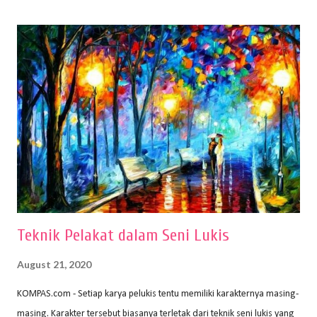
(2010) karya Irfan Abdul Rohman, peralatan gambar yang dipakai
memiliki spesifikasi berbeda sesuai jenisnya. Berikut peralatan
menggambar bentuk: 1. Kertas Gambar Kegiatan menggambar
membutuhkan kertas yang baik agar proses pembuatan gambar lebih
nyaman dan maksimal. Bahan kertas yang baik salah satu syaratnya
adalah tidak mudah sobek, mengingat menggambar merupakan
proses menggores dan menghapus. Kertas adalah bahan yang paling
ideal digunakan untuk menggambar. Dalam menggambar
menggunakan pen...
Teknik Pelakat dalam Seni Lukis
August 21, 2020
KOMPAS.com - Setiap karya pelukis tentu memiliki karakternya masing-
masing. Karakter tersebut biasanya terletak dari teknik seni lukis yang