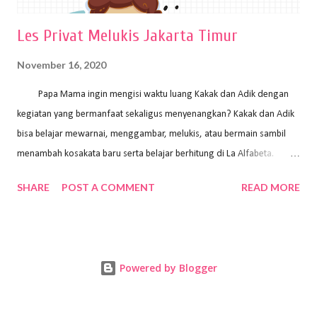
Les Privat Melukis Jakarta Timur
November 16, 2020
Papa Mama ingin mengisi waktu luang Kakak dan Adik dengan
kegiatan yang bermanfaat sekaligus menyenangkan? Kakak dan Adik
bisa belajar mewarnai, menggambar, melukis, atau bermain sambil
menambah kosakata baru serta belajar berhitung di La Alfabeta.
Santai saja Papa Mama, Kakak pengajar La Alfabeta sabar dan kreatif
SHARE
POST A COMMENT
READ MORE
kok untuk mengajar dengan metode yang fun, La Alfabeta
menggunakan konsep bermain sambil belajar, jadi anak-anak tidak
merasa terbebani dan tidak cepat bosan. ⁣⁣ Ayo Papa Mama, tunggu
apa lagi? Jangan ragu-ragu untuk daftar les Art and Craft bersama La
Powered by Blogger
Alfabeta. ⁣⁣⁣⁣Ada pilihan online class maupun offline class lho! Cek
kelebihan kami: Online & Offline Class available. Kakak pengajar bisa
datang ke rumah dan melakukan pembelajaran secara offline (tatap