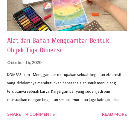
Alat dan Bahan Menggambar Bentuk
Obyek Tiga Dimensi
October 16, 2020
KOMPAS.com - Menggambar merupakan sebuah kegiatan ekspresif
yang didalamnya membutuhkan beberapa alat untuk menunjang
terciptanya sebuah karya. Karya gambar yang sudah jadi pun
disesuaikan dengan tingkatan sesuai umur atau juga kategori. Namun,
dari semua itu menggambar membutuhkan peralatan yang mumpuni
SHARE
4 COMMENTS
READ MORE
sehingga hasilnya bisa dilihat. Peran alat dan bahan sangat
menentukan untuk menghasilkan gambar bentuk yang baik. Dalam
buku Panduan Menggambar Manusia Menggunakan Media Pensil