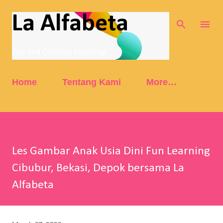
Skip to main content
La Alfabeta
Fun and Creative Learning
Home
Tentang Kami
More…
Les Gambar Anak Usia Dini Fun Learning
Cibubur, Bekasi, Depok bersama La
Alfabeta