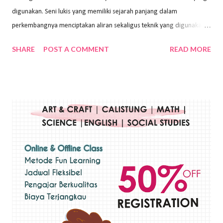
digunakan. Seni lukis yang memiliki sejarah panjang dalam
perkembangnya menciptakan aliran sekaligus teknik yang digunakan.
Dalam buku Pita Maha: Gerakan Seni Lukis Bali 1930-an (2018) karya
SHARE
POST A COMMENT
READ MORE
Wayan Kun Adnyana, teknik yang berbeda tentunya akan
menghasilkan karya yang berbeda pula. Dari berbagai teknik yang
ada, salah satu teknik yang sering digunakan adalah teknik plakat.
Teknik plakat adalah salah satu teknik melukis atau menggambar yang
menggunakan bahan dasar cat air, cat akrilik, atau cat minyak dengan
sapuan warna cat yang tebal. Dengan memberikan sapuan warna
yang tebal, maka lukisan terkesan colourfull. Teknik plakat digunakan
pelukis untuk menghasilkan lukisan yang mempesona dan tentunya
bernilai tinggi. Ciri teknik plakat Ciri-ciri teknik plakat, yaitu: Sapuan
warna yang kental dan tebal. Hasil lukisan menutupi seluruh bagian
medianya Mem...