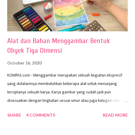
Alat dan Bahan Menggambar Bentuk
Obyek Tiga Dimensi
October 16, 2020
KOMPAS.com - Menggambar merupakan sebuah kegiatan ekspresif
yang didalamnya membutuhkan beberapa alat untuk menunjang
terciptanya sebuah karya. Karya gambar yang sudah jadi pun
disesuaikan dengan tingkatan sesuai umur atau juga kategori. Namun,
dari semua itu menggambar membutuhkan peralatan yang mumpuni
SHARE
4 COMMENTS
READ MORE
sehingga hasilnya bisa dilihat. Peran alat dan bahan sangat
menentukan untuk menghasilkan gambar bentuk yang baik. Dalam
buku Panduan Menggambar Manusia Menggunakan Media Pensil