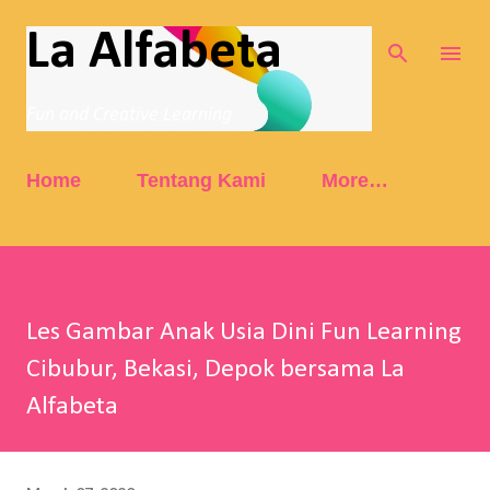
Skip to main content
La Alfabeta
Fun and Creative Learning
Home
Tentang Kami
More…
Les Gambar Anak Usia Dini Fun Learning
Cibubur, Bekasi, Depok bersama La
Alfabeta