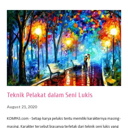
(2010) karya Irfan Abdul Rohman, peralatan gambar yang dipakai
memiliki spesifikasi berbeda sesuai jenisnya. Berikut peralatan
menggambar bentuk: 1. Kertas Gambar Kegiatan menggambar
membutuhkan kertas yang baik agar proses pembuatan gambar lebih
nyaman dan maksimal. Bahan kertas yang baik salah satu syaratnya
adalah tidak mudah sobek, mengingat menggambar merupakan
proses menggores dan menghapus. Kertas adalah bahan yang paling
ideal digunakan untuk menggambar. Dalam menggambar
menggunakan pen...
Teknik Pelakat dalam Seni Lukis
August 21, 2020
KOMPAS.com - Setiap karya pelukis tentu memiliki karakternya masing-
masing. Karakter tersebut biasanya terletak dari teknik seni lukis yang