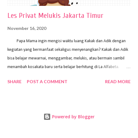
Les Privat Melukis Jakarta Timur
November 16, 2020
Papa Mama ingin mengisi waktu luang Kakak dan Adik dengan
kegiatan yang bermanfaat sekaligus menyenangkan? Kakak dan Adik
bisa belajar mewarnai, menggambar, melukis, atau bermain sambil
menambah kosakata baru serta belajar berhitung di La Alfabeta.
Santai saja Papa Mama, Kakak pengajar La Alfabeta sabar dan kreatif
SHARE
POST A COMMENT
READ MORE
kok untuk mengajar dengan metode yang fun, La Alfabeta
menggunakan konsep bermain sambil belajar, jadi anak-anak tidak
merasa terbebani dan tidak cepat bosan. ⁣⁣ Ayo Papa Mama, tunggu
apa lagi? Jangan ragu-ragu untuk daftar les Art and Craft bersama La
Powered by Blogger
Alfabeta. ⁣⁣⁣⁣Ada pilihan online class maupun offline class lho! Cek
kelebihan kami: Online & Offline Class available. Kakak pengajar bisa
datang ke rumah dan melakukan pembelajaran secara offline (tatap