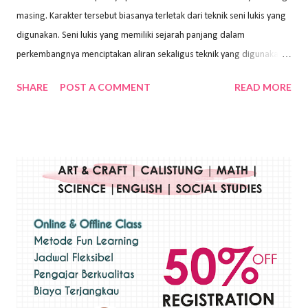
masing. Karakter tersebut biasanya terletak dari teknik seni lukis yang
digunakan. Seni lukis yang memiliki sejarah panjang dalam
perkembangnya menciptakan aliran sekaligus teknik yang digunakan.
Dalam buku Pita Maha: Gerakan Seni Lukis Bali 1930-an (2018) karya
SHARE
POST A COMMENT
READ MORE
Wayan Kun Adnyana, teknik yang berbeda tentunya akan
menghasilkan karya yang berbeda pula. Dari berbagai teknik yang
ada, salah satu teknik yang sering digunakan adalah teknik plakat.
Teknik plakat adalah salah satu teknik melukis atau menggambar yang
menggunakan bahan dasar cat air, cat akrilik, atau cat minyak dengan
sapuan warna cat yang tebal. Dengan memberikan sapuan warna
yang tebal, maka lukisan terkesan colourfull. Teknik plakat digunakan
pelukis untuk menghasilkan lukisan yang mempesona dan tentunya
bernilai tinggi. Ciri teknik plakat Ciri-ciri teknik plakat, yaitu: Sapuan
warna yang kental dan tebal. Hasil lukisan menutupi seluruh bagian
medianya Mem...