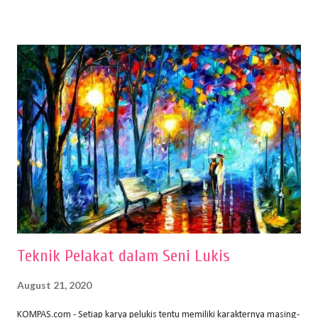
buku Panduan Menggambar Manusia Menggunakan Media Pensil
(2010) karya Irfan Abdul Rohman, peralatan gambar yang dipakai
memiliki spesifikasi berbeda sesuai jenisnya. Berikut peralatan
menggambar bentuk: 1. Kertas Gambar Kegiatan menggambar
membutuhkan kertas yang baik agar proses pembuatan gambar lebih
nyaman dan maksimal. Bahan kertas yang baik salah satu syaratnya
adalah tidak mudah sobek, mengingat menggambar merupakan
proses menggores dan menghapus. Kertas adalah bahan yang paling
ideal digunakan untuk menggambar. Dalam menggambar
menggunakan pen...
Teknik Pelakat dalam Seni Lukis
August 21, 2020
KOMPAS.com - Setiap karya pelukis tentu memiliki karakternya masing-