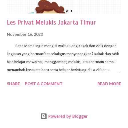
Les Privat Melukis Jakarta Timur
November 16, 2020
Papa Mama ingin mengisi waktu luang Kakak dan Adik dengan
kegiatan yang bermanfaat sekaligus menyenangkan? Kakak dan Adik
bisa belajar mewarnai, menggambar, melukis, atau bermain sambil
menambah kosakata baru serta belajar berhitung di La Alfabeta.
Santai saja Papa Mama, Kakak pengajar La Alfabeta sabar dan kreatif
SHARE
POST A COMMENT
READ MORE
kok untuk mengajar dengan metode yang fun, La Alfabeta
menggunakan konsep bermain sambil belajar, jadi anak-anak tidak
merasa terbebani dan tidak cepat bosan. ⁣⁣ Ayo Papa Mama, tunggu
apa lagi? Jangan ragu-ragu untuk daftar les Art and Craft bersama La
Powered by Blogger
Alfabeta. ⁣⁣⁣⁣Ada pilihan online class maupun offline class lho! Cek
kelebihan kami: Online & Offline Class available. Kakak pengajar bisa