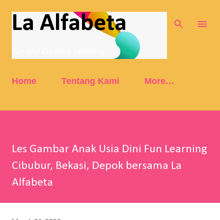
Skip to main content
La Alfabeta
Fun and Creative Learning
Home
Tentang Kami
More…
Les Gambar Anak Usia Dini Fun Learning
Cibubur, Bekasi, Depok bersama La
Alfabeta