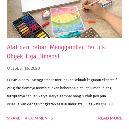
Alat dan Bahan Menggambar Bentuk
Obyek Tiga Dimensi
October 16, 2020
KOMPAS.com - Menggambar merupakan sebuah kegiatan ekspresif
yang didalamnya membutuhkan beberapa alat untuk menunjang
terciptanya sebuah karya. Karya gambar yang sudah jadi pun
disesuaikan dengan tingkatan sesuai umur atau juga kategori. Namun,
dari semua itu menggambar membutuhkan peralatan yang mumpuni
SHARE
4 COMMENTS
READ MORE
sehingga hasilnya bisa dilihat. Peran alat dan bahan sangat
menentukan untuk menghasilkan gambar bentuk yang baik. Dalam