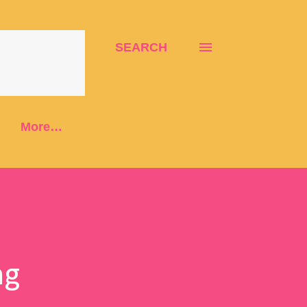
SEARCH
More…
ng