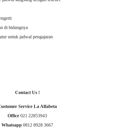
ngerti
an di bidangnya
i atur untuk jadwal pengajaran
Contact Us !
Customer Service La Alfabeta
Office
021 22853943
Whatsapp
0812 8928 3667