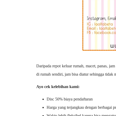
Daripada repot keluar rumah, macet, panas, jam 
di rumah sendiri, jam bisa diatur sehingga tidak
Ayo cek kelebihan kami:
Disc 50% biaya pendaftaran
Harga yang terjangkau dengan berbagai 
Waktu lebih fleksibel karena bisa mengatu