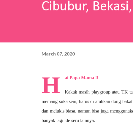
Cibubur, Bekasi
March 07, 2020
H
ai Papa Mama !!
Kakak masih playgroup atau TK ta
memang suka seni, harus di arahkan dong bakat
dan melukis biasa, namun bisa juga menggunaka
banyak lagi ide seru lainnya.