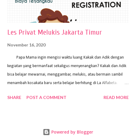
Les Privat Melukis Jakarta Timur
November 16, 2020
Papa Mama ingin mengisi waktu luang Kakak dan Adik dengan
kegiatan yang bermanfaat sekaligus menyenangkan? Kakak dan Adik
bisa belajar mewarnai, menggambar, melukis, atau bermain sambil
menambah kosakata baru serta belajar berhitung di La Alfabeta.
Santai saja Papa Mama, Kakak pengajar La Alfabeta sabar dan kreatif
SHARE
POST A COMMENT
READ MORE
kok untuk mengajar dengan metode yang fun, La Alfabeta
menggunakan konsep bermain sambil belajar, jadi anak-anak tidak
merasa terbebani dan tidak cepat bosan. ⁣⁣ Ayo Papa Mama, tunggu
apa lagi? Jangan ragu-ragu untuk daftar les Art and Craft bersama La
Powered by Blogger
Alfabeta. ⁣⁣⁣⁣Ada pilihan online class maupun offline class lho! Cek