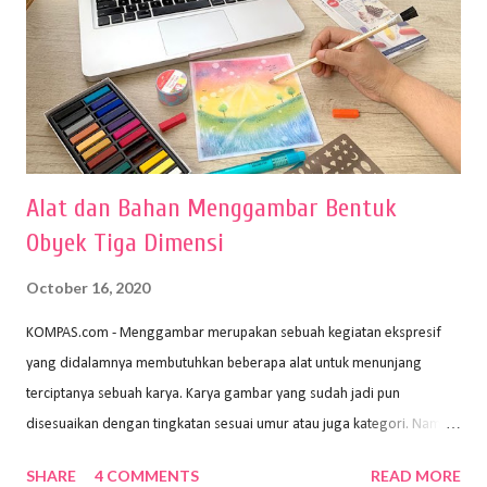
Alat dan Bahan Menggambar Bentuk
Obyek Tiga Dimensi
October 16, 2020
KOMPAS.com - Menggambar merupakan sebuah kegiatan ekspresif
yang didalamnya membutuhkan beberapa alat untuk menunjang
terciptanya sebuah karya. Karya gambar yang sudah jadi pun
disesuaikan dengan tingkatan sesuai umur atau juga kategori. Namun,
dari semua itu menggambar membutuhkan peralatan yang mumpuni
SHARE
4 COMMENTS
READ MORE
sehingga hasilnya bisa dilihat. Peran alat dan bahan sangat