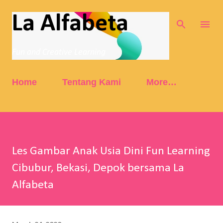
Skip to main content
La Alfabeta
Fun and Creative Learning
Home
Tentang Kami
More…
Les Gambar Anak Usia Dini Fun Learning
Cibubur, Bekasi, Depok bersama La
Alfabeta