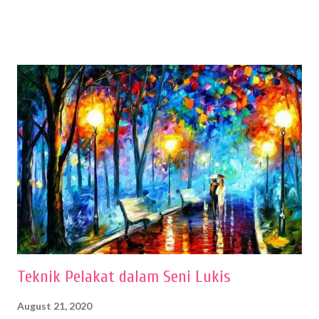
menentukan untuk menghasilkan gambar bentuk yang baik. Dalam
buku Panduan Menggambar Manusia Menggunakan Media Pensil
(2010) karya Irfan Abdul Rohman, peralatan gambar yang dipakai
memiliki spesifikasi berbeda sesuai jenisnya. Berikut peralatan
menggambar bentuk: 1. Kertas Gambar Kegiatan menggambar
membutuhkan kertas yang baik agar proses pembuatan gambar lebih
nyaman dan maksimal. Bahan kertas yang baik salah satu syaratnya
adalah tidak mudah sobek, mengingat menggambar merupakan
proses menggores dan menghapus. Kertas adalah bahan yang paling
ideal digunakan untuk menggambar. Dalam menggambar
menggunakan pen...
Teknik Pelakat dalam Seni Lukis
August 21, 2020