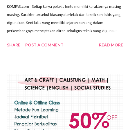
KOMPAS.com - Setiap karya pelukis tentu memiliki karakternya masing-
masing. Karakter tersebut biasanya terletak dari teknik seni lukis yang
digunakan. Seni lukis yang memiliki sejarah panjang dalam
perkembangnya menciptakan aliran sekaligus teknik yang digunakan.
Dalam buku Pita Maha: Gerakan Seni Lukis Bali 1930-an (2018) karya
SHARE
POST A COMMENT
READ MORE
Wayan Kun Adnyana, teknik yang berbeda tentunya akan
menghasilkan karya yang berbeda pula. Dari berbagai teknik yang
ada, salah satu teknik yang sering digunakan adalah teknik plakat.
Teknik plakat adalah salah satu teknik melukis atau menggambar yang
menggunakan bahan dasar cat air, cat akrilik, atau cat minyak dengan
sapuan warna cat yang tebal. Dengan memberikan sapuan warna
yang tebal, maka lukisan terkesan colourfull. Teknik plakat digunakan
pelukis untuk menghasilkan lukisan yang mempesona dan tentunya
bernilai tinggi. Ciri teknik plakat Ciri-ciri teknik plakat, yaitu: Sapuan
warna yang kental dan tebal. Hasil lukisan menutupi seluruh bagian
medianya Mem...