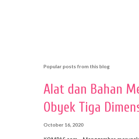
Popular posts from this blog
Alat dan Bahan M
Obyek Tiga Dimen
October 16, 2020