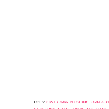
LABELS:
KURSUS GAMBAR BEKASI
KURSUS GAMBAR C