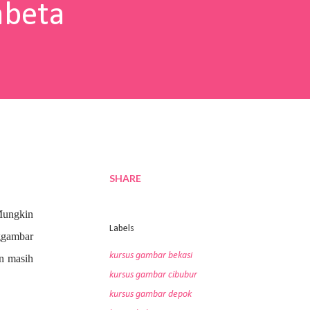
abeta
SHARE
Mungkin
Labels
nggambar
kursus gambar bekasi
an masih
kursus gambar cibubur
kursus gambar depok