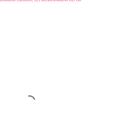
GGAMBAR CIBUBUR
LES MENGGAMBAR DEPOK