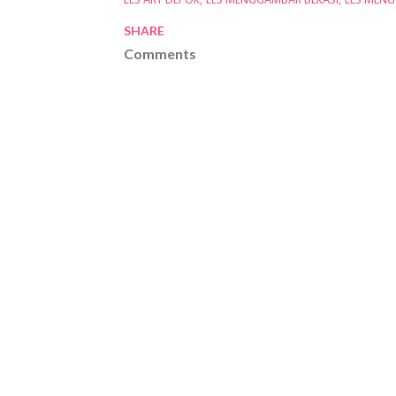
LES ART DEPOK
LES MENGGAMBAR BEKASI
LES MEN
SHARE
Comments