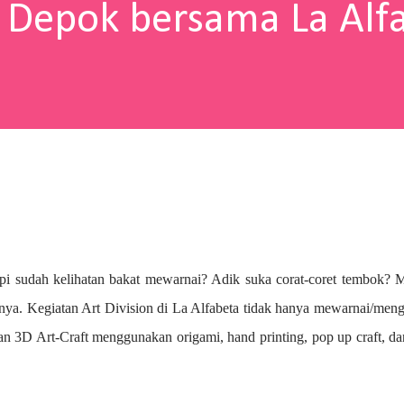
, Depok bersama La Alf
pi sudah kelihatan bakat mewarnai? A
dik suka corat-coret tembok? 
nya. Kegiatan Art Division di La Alfabeta tidak hanya mewarnai/me
n 3D Art-Craft menggunakan origami, hand printing, pop up craft, d