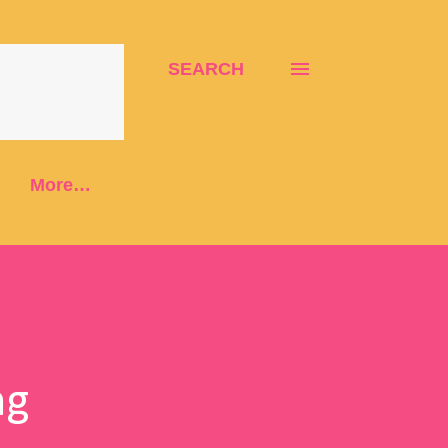
SEARCH
More…
ng