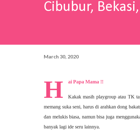
Cibubur, Bekasi
March 30, 2020
H
ai Papa Mama !!
Kakak masih playgroup atau TK ta
memang suka seni, harus di arahkan dong bakat
dan melukis biasa, namun bisa juga menggunaka
banyak lagi ide seru lainnya.