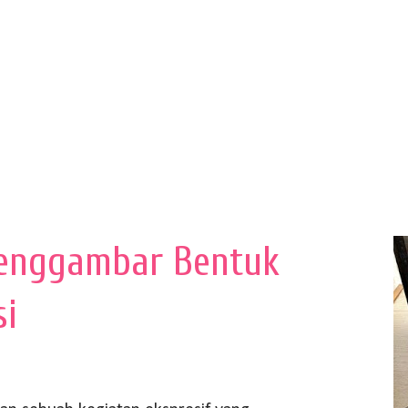
enggambar Bentuk
si