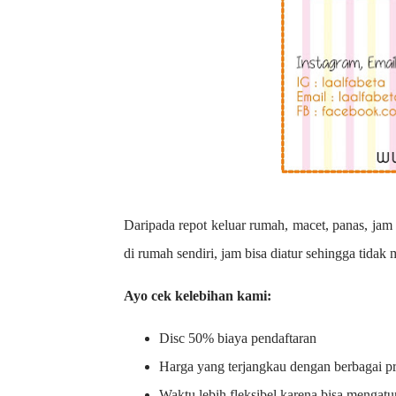
Daripada repot keluar rumah, macet, panas, jam 
di rumah sendiri, jam bisa diatur sehingga tidak
Ayo cek kelebihan kami:
Disc 50% biaya pendaftaran
Harga yang terjangkau dengan berbagai 
Waktu lebih fleksibel karena bisa mengatu