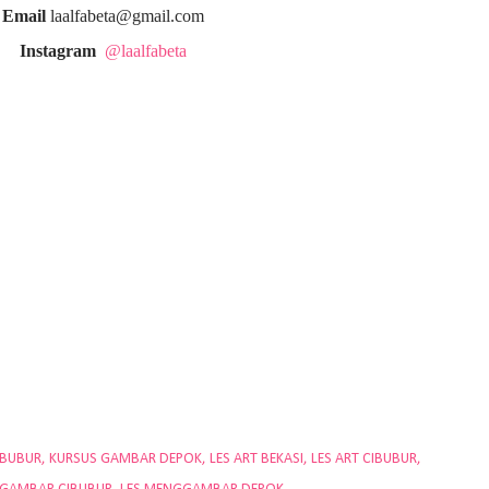
Email
laalfabeta@gmail.com
Instagram
@laalfabeta
IBUBUR
KURSUS GAMBAR DEPOK
LES ART BEKASI
LES ART CIBUBUR