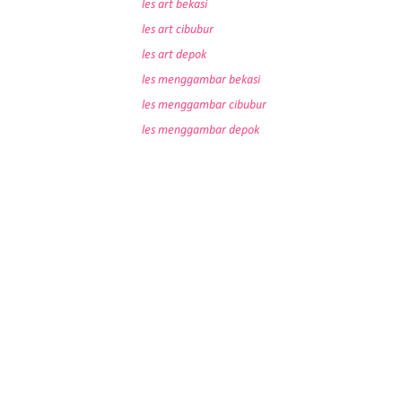
les art bekasi
les art cibubur
les art depok
les menggambar bekasi
les menggambar cibubur
les menggambar depok