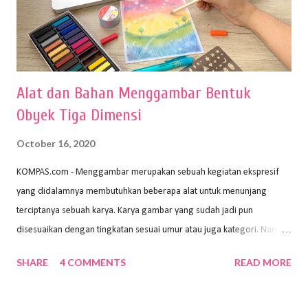
Alat dan Bahan Menggambar Bentuk
Obyek Tiga Dimensi
October 16, 2020
KOMPAS.com - Menggambar merupakan sebuah kegiatan ekspresif
yang didalamnya membutuhkan beberapa alat untuk menunjang
terciptanya sebuah karya. Karya gambar yang sudah jadi pun
disesuaikan dengan tingkatan sesuai umur atau juga kategori. Namun,
dari semua itu menggambar membutuhkan peralatan yang mumpuni
SHARE
4 COMMENTS
READ MORE
sehingga hasilnya bisa dilihat. Peran alat dan bahan sangat
menentukan untuk menghasilkan gambar bentuk yang baik. Dalam
buku Panduan Menggambar Manusia Menggunakan Media Pensil