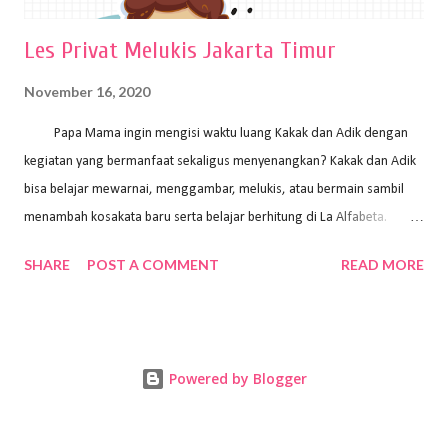
Les Privat Melukis Jakarta Timur
November 16, 2020
Papa Mama ingin mengisi waktu luang Kakak dan Adik dengan
kegiatan yang bermanfaat sekaligus menyenangkan? Kakak dan Adik
bisa belajar mewarnai, menggambar, melukis, atau bermain sambil
menambah kosakata baru serta belajar berhitung di La Alfabeta.
Santai saja Papa Mama, Kakak pengajar La Alfabeta sabar dan kreatif
SHARE
POST A COMMENT
READ MORE
kok untuk mengajar dengan metode yang fun, La Alfabeta
menggunakan konsep bermain sambil belajar, jadi anak-anak tidak
merasa terbebani dan tidak cepat bosan. ⁣⁣ Ayo Papa Mama, tunggu
apa lagi? Jangan ragu-ragu untuk daftar les Art and Craft bersama La
Powered by Blogger
Alfabeta. ⁣⁣⁣⁣Ada pilihan online class maupun offline class lho! Cek
kelebihan kami: Online & Offline Class available. Kakak pengajar bisa
datang ke rumah dan melakukan pembelajaran secara offline (tatap