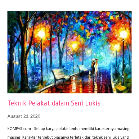
(2010) karya Irfan Abdul Rohman, peralatan gambar yang dipakai
memiliki spesifikasi berbeda sesuai jenisnya. Berikut peralatan
menggambar bentuk: 1. Kertas Gambar Kegiatan menggambar
membutuhkan kertas yang baik agar proses pembuatan gambar lebih
nyaman dan maksimal. Bahan kertas yang baik salah satu syaratnya
adalah tidak mudah sobek, mengingat menggambar merupakan
proses menggores dan menghapus. Kertas adalah bahan yang paling
ideal digunakan untuk menggambar. Dalam menggambar
menggunakan pen...
Teknik Pelakat dalam Seni Lukis
August 21, 2020
KOMPAS.com - Setiap karya pelukis tentu memiliki karakternya masing-
masing. Karakter tersebut biasanya terletak dari teknik seni lukis yang