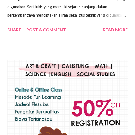
digunakan. Seni lukis yang memiliki sejarah panjang dalam
perkembangnya menciptakan aliran sekaligus teknik yang digunakan.
Dalam buku Pita Maha: Gerakan Seni Lukis Bali 1930-an (2018) karya
SHARE
POST A COMMENT
READ MORE
Wayan Kun Adnyana, teknik yang berbeda tentunya akan
menghasilkan karya yang berbeda pula. Dari berbagai teknik yang
ada, salah satu teknik yang sering digunakan adalah teknik plakat.
Teknik plakat adalah salah satu teknik melukis atau menggambar yang
menggunakan bahan dasar cat air, cat akrilik, atau cat minyak dengan
sapuan warna cat yang tebal. Dengan memberikan sapuan warna
yang tebal, maka lukisan terkesan colourfull. Teknik plakat digunakan
pelukis untuk menghasilkan lukisan yang mempesona dan tentunya
bernilai tinggi. Ciri teknik plakat Ciri-ciri teknik plakat, yaitu: Sapuan
warna yang kental dan tebal. Hasil lukisan menutupi seluruh bagian
medianya Mem...