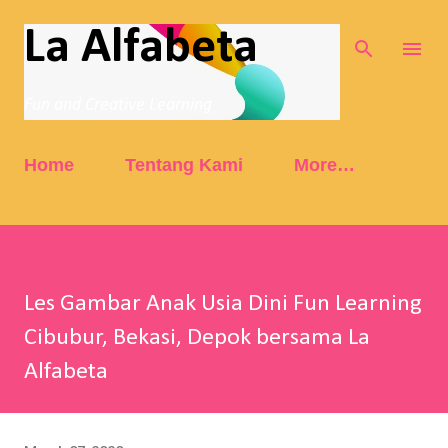
Skip to main content
La Alfabeta
Fun and Creative Learning
Home
Tentang Kami
More…
Les Gambar Anak Usia Dini Fun Learning
Cibubur, Bekasi, Depok bersama La
Alfabeta