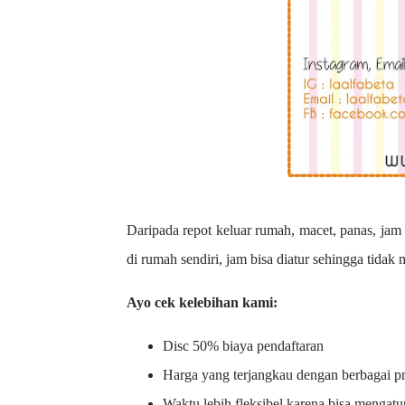
Daripada repot keluar rumah, macet, panas, jam 
di rumah sendiri, jam bisa diatur sehingga tidak
Ayo cek kelebihan kami:
Disc 50% biaya pendaftaran
Harga yang terjangkau dengan berbagai 
Waktu lebih fleksibel karena bisa mengatu