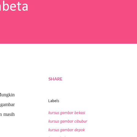
abeta
SHARE
Mungkin
Labels
nggambar
kursus gambar bekasi
an masih
kursus gambar cibubur
kursus gambar depok