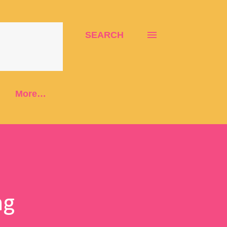
SEARCH
More…
ng