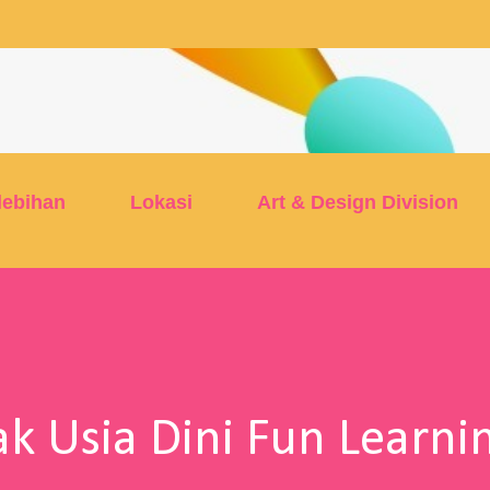
Skip to main content
lebihan
Lokasi
Art & Design Division
k Usia Dini Fun Learni