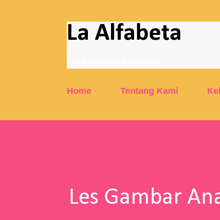
La Alfabeta
Fun and Creative Learning
Home
Tentang Kami
Ke
Les Gambar Ana