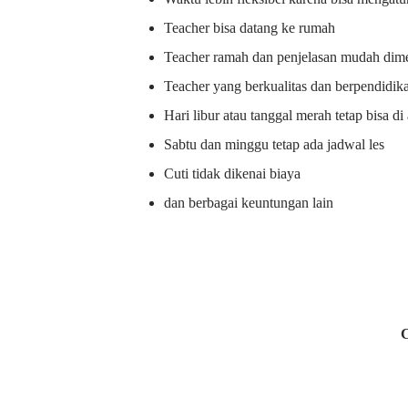
Teacher bisa datang ke rumah
Teacher ramah dan penjelasan mudah dime
Teacher yang berkualitas dan berpendidik
Hari libur atau tanggal merah tetap bisa d
Sabtu dan minggu tetap ada jadwal les
Cuti tidak dikenai biaya
dan berbagai keuntungan lain