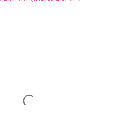
GGAMBAR CIBUBUR
LES MENGGAMBAR DEPOK