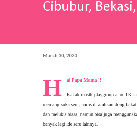
Cibubur, Bekasi
March 30, 2020
H
ai Papa Mama !!
Kakak masih playgroup atau TK ta
memang suka seni, harus di arahkan dong bakat
dan melukis biasa, namun bisa juga menggunaka
banyak lagi ide seru lainnya.