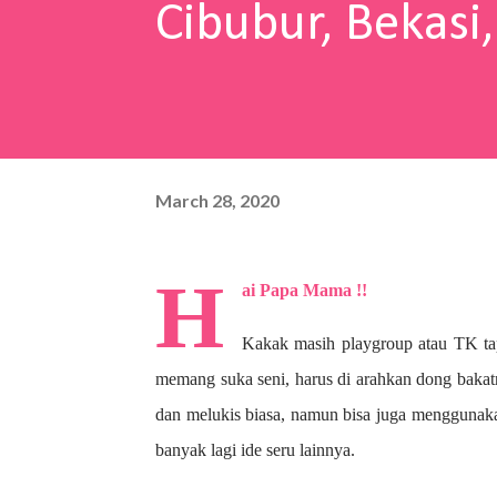
Cibubur, Bekasi
March 28, 2020
H
ai Papa Mama !!
Kakak masih playgroup atau TK ta
memang suka seni, harus di arahkan dong bakat
dan melukis biasa, namun bisa juga menggunaka
banyak lagi ide seru lainnya.