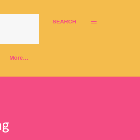
SEARCH
More…
ng