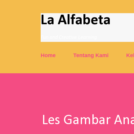
La Alfabeta
Fun and Creative Learning
Home
Tentang Kami
Ke
Les Gambar Ana