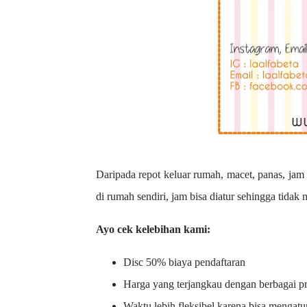
Daripada repot keluar rumah, macet, panas, jam 
di rumah sendiri, jam bisa diatur sehingga tidak
Ayo cek kelebihan kami:
Disc 50% biaya pendaftaran
Harga yang terjangkau dengan berbagai 
Waktu lebih fleksibel karena bisa mengatu