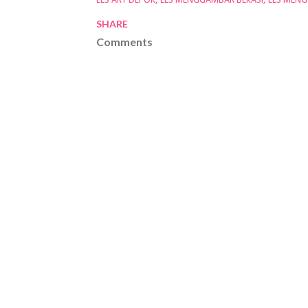
LES ART DEPOK
LES MENGGAMBAR BEKASI
LES MEN
SHARE
Comments