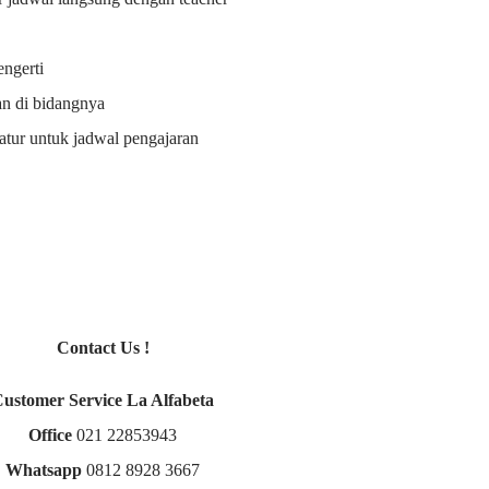
ngerti
an di bidangnya
i atur untuk jadwal pengajaran
Contact Us !
Customer Service La Alfabeta
Office
021 22853943
Whatsapp
0812 8928 3667