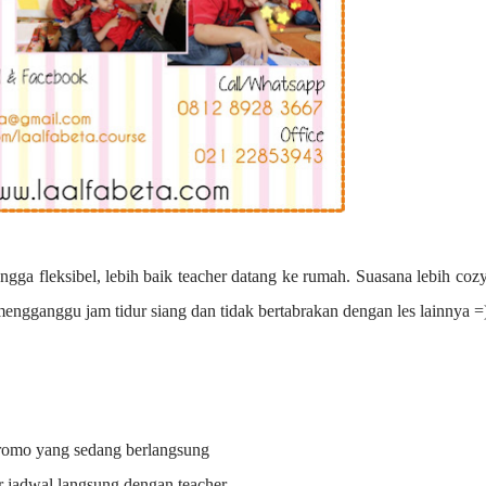
ngga fleksibel, lebih baik teacher datang ke rumah. Suasana lebih coz
 mengganggu jam tidur siang dan tidak bertabrakan dengan les lainnya =
promo yang sedang berlangsung
r jadwal langsung dengan teacher