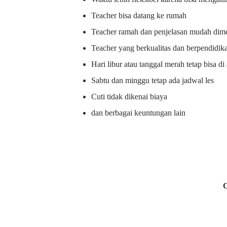
Teacher bisa datang ke rumah
Teacher ramah dan penjelasan mudah dime
Teacher yang berkualitas dan berpendidik
Hari libur atau tanggal merah tetap bisa d
Sabtu dan minggu tetap ada jadwal les
Cuti tidak dikenai biaya
dan berbagai keuntungan lain