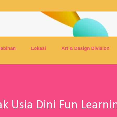
Skip to main content
lebihan
Lokasi
Art & Design Division
k Usia Dini Fun Learni