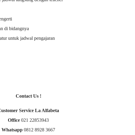
ngerti
an di bidangnya
i atur untuk jadwal pengajaran
Contact Us !
Customer Service La Alfabeta
Office
021 22853943
Whatsapp
0812 8928 3667