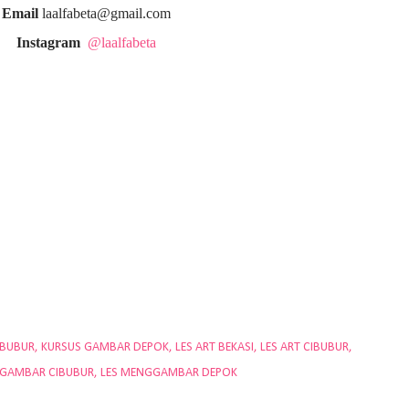
Email
laalfabeta@gmail.com
Instagram
@laalfabeta
IBUBUR
KURSUS GAMBAR DEPOK
LES ART BEKASI
LES ART CIBUBUR
GGAMBAR CIBUBUR
LES MENGGAMBAR DEPOK