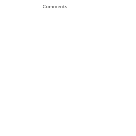
Comments