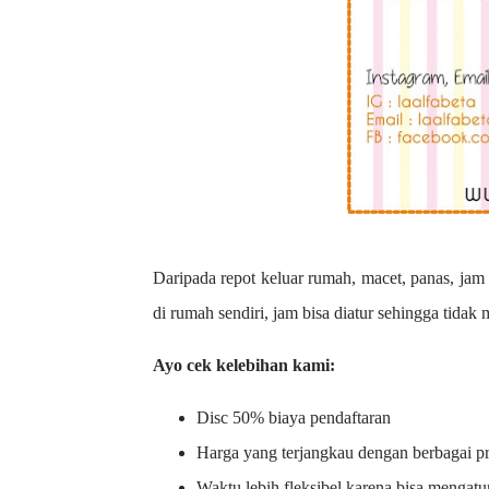
Daripada repot keluar rumah, macet, panas, jam 
di rumah sendiri, jam bisa diatur sehingga tidak
Ayo cek kelebihan kami:
Disc 50% biaya pendaftaran
Harga yang terjangkau dengan berbagai 
Waktu lebih fleksibel karena bisa mengatu