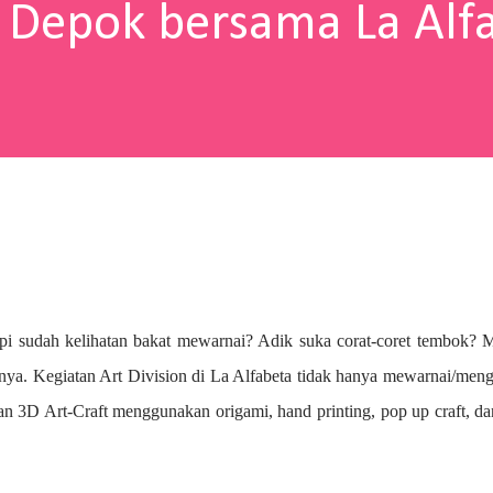
, Depok bersama La Alf
pi sudah kelihatan bakat mewarnai? A
dik suka corat-coret tembok? 
nya. Kegiatan Art Division di La Alfabeta tidak hanya mewarnai/me
n 3D Art-Craft menggunakan origami, hand printing, pop up craft, d