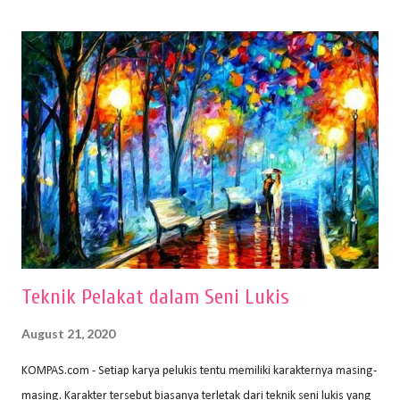
(2010) karya Irfan Abdul Rohman, peralatan gambar yang dipakai
memiliki spesifikasi berbeda sesuai jenisnya. Berikut peralatan
menggambar bentuk: 1. Kertas Gambar Kegiatan menggambar
membutuhkan kertas yang baik agar proses pembuatan gambar lebih
nyaman dan maksimal. Bahan kertas yang baik salah satu syaratnya
adalah tidak mudah sobek, mengingat menggambar merupakan
proses menggores dan menghapus. Kertas adalah bahan yang paling
ideal digunakan untuk menggambar. Dalam menggambar
menggunakan pen...
Teknik Pelakat dalam Seni Lukis
August 21, 2020
KOMPAS.com - Setiap karya pelukis tentu memiliki karakternya masing-
masing. Karakter tersebut biasanya terletak dari teknik seni lukis yang