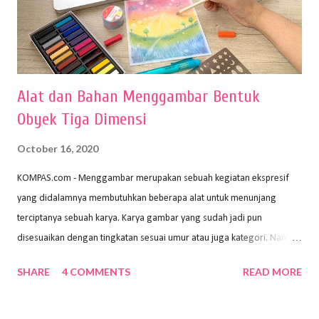
Alat dan Bahan Menggambar Bentuk
Obyek Tiga Dimensi
October 16, 2020
KOMPAS.com - Menggambar merupakan sebuah kegiatan ekspresif
yang didalamnya membutuhkan beberapa alat untuk menunjang
terciptanya sebuah karya. Karya gambar yang sudah jadi pun
disesuaikan dengan tingkatan sesuai umur atau juga kategori. Namun,
dari semua itu menggambar membutuhkan peralatan yang mumpuni
SHARE
4 COMMENTS
READ MORE
sehingga hasilnya bisa dilihat. Peran alat dan bahan sangat
menentukan untuk menghasilkan gambar bentuk yang baik. Dalam
buku Panduan Menggambar Manusia Menggunakan Media Pensil