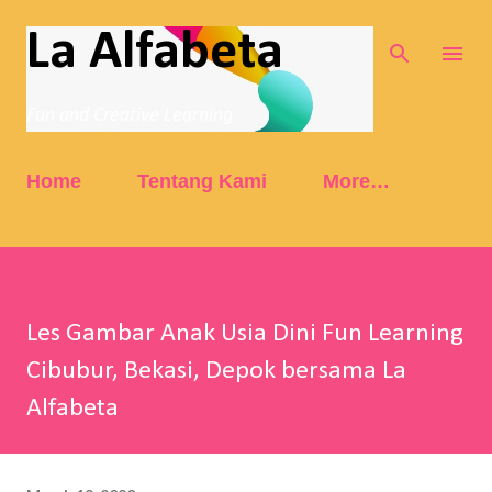
Skip to main content
La Alfabeta
Fun and Creative Learning
Home
Tentang Kami
More…
Les Gambar Anak Usia Dini Fun Learning
Cibubur, Bekasi, Depok bersama La
Alfabeta