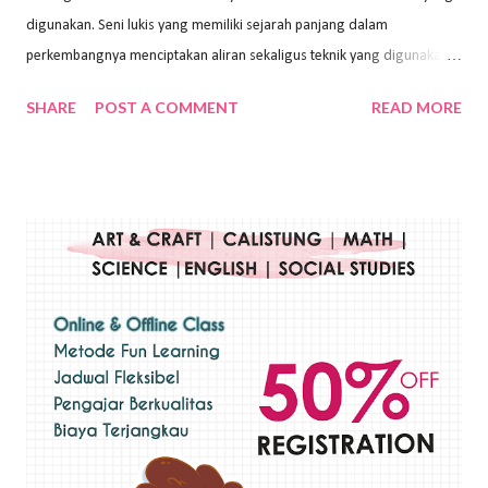
digunakan. Seni lukis yang memiliki sejarah panjang dalam
perkembangnya menciptakan aliran sekaligus teknik yang digunakan.
Dalam buku Pita Maha: Gerakan Seni Lukis Bali 1930-an (2018) karya
SHARE
POST A COMMENT
READ MORE
Wayan Kun Adnyana, teknik yang berbeda tentunya akan
menghasilkan karya yang berbeda pula. Dari berbagai teknik yang
ada, salah satu teknik yang sering digunakan adalah teknik plakat.
Teknik plakat adalah salah satu teknik melukis atau menggambar yang
menggunakan bahan dasar cat air, cat akrilik, atau cat minyak dengan
sapuan warna cat yang tebal. Dengan memberikan sapuan warna
yang tebal, maka lukisan terkesan colourfull. Teknik plakat digunakan
pelukis untuk menghasilkan lukisan yang mempesona dan tentunya
bernilai tinggi. Ciri teknik plakat Ciri-ciri teknik plakat, yaitu: Sapuan
warna yang kental dan tebal. Hasil lukisan menutupi seluruh bagian
medianya Mem...