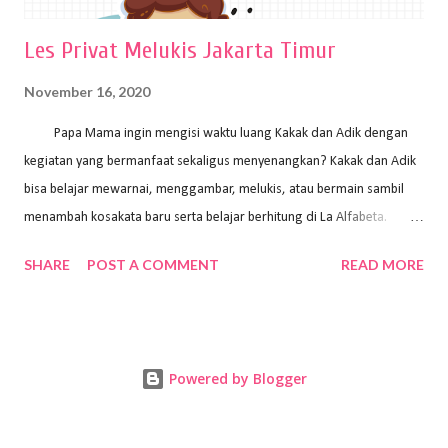
Les Privat Melukis Jakarta Timur
November 16, 2020
Papa Mama ingin mengisi waktu luang Kakak dan Adik dengan
kegiatan yang bermanfaat sekaligus menyenangkan? Kakak dan Adik
bisa belajar mewarnai, menggambar, melukis, atau bermain sambil
menambah kosakata baru serta belajar berhitung di La Alfabeta.
Santai saja Papa Mama, Kakak pengajar La Alfabeta sabar dan kreatif
SHARE
POST A COMMENT
READ MORE
kok untuk mengajar dengan metode yang fun, La Alfabeta
menggunakan konsep bermain sambil belajar, jadi anak-anak tidak
merasa terbebani dan tidak cepat bosan. ⁣⁣ Ayo Papa Mama, tunggu
apa lagi? Jangan ragu-ragu untuk daftar les Art and Craft bersama La
Powered by Blogger
Alfabeta. ⁣⁣⁣⁣Ada pilihan online class maupun offline class lho! Cek
kelebihan kami: Online & Offline Class available. Kakak pengajar bisa
datang ke rumah dan melakukan pembelajaran secara offline (tatap