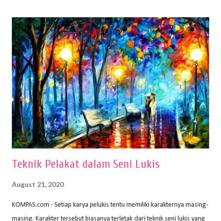
(2010) karya Irfan Abdul Rohman, peralatan gambar yang dipakai
memiliki spesifikasi berbeda sesuai jenisnya. Berikut peralatan
menggambar bentuk: 1. Kertas Gambar Kegiatan menggambar
membutuhkan kertas yang baik agar proses pembuatan gambar lebih
nyaman dan maksimal. Bahan kertas yang baik salah satu syaratnya
adalah tidak mudah sobek, mengingat menggambar merupakan
proses menggores dan menghapus. Kertas adalah bahan yang paling
ideal digunakan untuk menggambar. Dalam menggambar
menggunakan pen...
Teknik Pelakat dalam Seni Lukis
August 21, 2020
KOMPAS.com - Setiap karya pelukis tentu memiliki karakternya masing-
masing. Karakter tersebut biasanya terletak dari teknik seni lukis yang