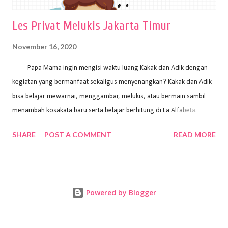
Les Privat Melukis Jakarta Timur
November 16, 2020
Papa Mama ingin mengisi waktu luang Kakak dan Adik dengan
kegiatan yang bermanfaat sekaligus menyenangkan? Kakak dan Adik
bisa belajar mewarnai, menggambar, melukis, atau bermain sambil
menambah kosakata baru serta belajar berhitung di La Alfabeta.
Santai saja Papa Mama, Kakak pengajar La Alfabeta sabar dan kreatif
SHARE
POST A COMMENT
READ MORE
kok untuk mengajar dengan metode yang fun, La Alfabeta
menggunakan konsep bermain sambil belajar, jadi anak-anak tidak
merasa terbebani dan tidak cepat bosan. ⁣⁣ Ayo Papa Mama, tunggu
apa lagi? Jangan ragu-ragu untuk daftar les Art and Craft bersama La
Powered by Blogger
Alfabeta. ⁣⁣⁣⁣Ada pilihan online class maupun offline class lho! Cek
kelebihan kami: Online & Offline Class available. Kakak pengajar bisa
datang ke rumah dan melakukan pembelajaran secara offline (tatap