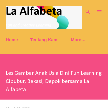
Skip to main content
La Alfabeta
Fun and Creative Learning
Home
Tentang Kami
More…
Les Gambar Anak Usia Dini Fun Learning
Cibubur, Bekasi, Depok bersama La
Alfabeta