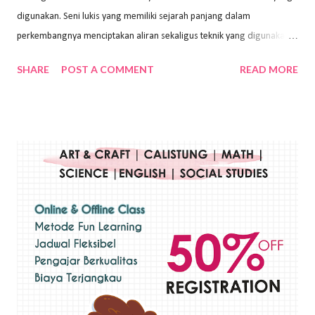
digunakan. Seni lukis yang memiliki sejarah panjang dalam
perkembangnya menciptakan aliran sekaligus teknik yang digunakan.
Dalam buku Pita Maha: Gerakan Seni Lukis Bali 1930-an (2018) karya
SHARE
POST A COMMENT
READ MORE
Wayan Kun Adnyana, teknik yang berbeda tentunya akan
menghasilkan karya yang berbeda pula. Dari berbagai teknik yang
ada, salah satu teknik yang sering digunakan adalah teknik plakat.
Teknik plakat adalah salah satu teknik melukis atau menggambar yang
menggunakan bahan dasar cat air, cat akrilik, atau cat minyak dengan
sapuan warna cat yang tebal. Dengan memberikan sapuan warna
yang tebal, maka lukisan terkesan colourfull. Teknik plakat digunakan
pelukis untuk menghasilkan lukisan yang mempesona dan tentunya
bernilai tinggi. Ciri teknik plakat Ciri-ciri teknik plakat, yaitu: Sapuan
warna yang kental dan tebal. Hasil lukisan menutupi seluruh bagian
medianya Mem...