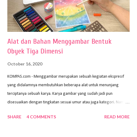
Alat dan Bahan Menggambar Bentuk
Obyek Tiga Dimensi
October 16, 2020
KOMPAS.com - Menggambar merupakan sebuah kegiatan ekspresif
yang didalamnya membutuhkan beberapa alat untuk menunjang
terciptanya sebuah karya. Karya gambar yang sudah jadi pun
disesuaikan dengan tingkatan sesuai umur atau juga kategori. Namun,
dari semua itu menggambar membutuhkan peralatan yang mumpuni
SHARE
4 COMMENTS
READ MORE
sehingga hasilnya bisa dilihat. Peran alat dan bahan sangat
menentukan untuk menghasilkan gambar bentuk yang baik. Dalam
buku Panduan Menggambar Manusia Menggunakan Media Pensil