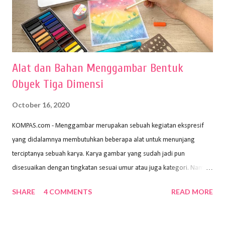
Alat dan Bahan Menggambar Bentuk
Obyek Tiga Dimensi
October 16, 2020
KOMPAS.com - Menggambar merupakan sebuah kegiatan ekspresif
yang didalamnya membutuhkan beberapa alat untuk menunjang
terciptanya sebuah karya. Karya gambar yang sudah jadi pun
disesuaikan dengan tingkatan sesuai umur atau juga kategori. Namun,
dari semua itu menggambar membutuhkan peralatan yang mumpuni
SHARE
4 COMMENTS
READ MORE
sehingga hasilnya bisa dilihat. Peran alat dan bahan sangat
menentukan untuk menghasilkan gambar bentuk yang baik. Dalam
buku Panduan Menggambar Manusia Menggunakan Media Pensil