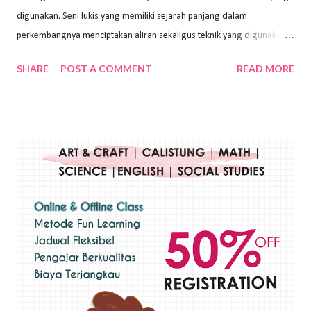
digunakan. Seni lukis yang memiliki sejarah panjang dalam
perkembangnya menciptakan aliran sekaligus teknik yang digunakan.
Dalam buku Pita Maha: Gerakan Seni Lukis Bali 1930-an (2018) karya
SHARE
POST A COMMENT
READ MORE
Wayan Kun Adnyana, teknik yang berbeda tentunya akan
menghasilkan karya yang berbeda pula. Dari berbagai teknik yang
ada, salah satu teknik yang sering digunakan adalah teknik plakat.
Teknik plakat adalah salah satu teknik melukis atau menggambar yang
menggunakan bahan dasar cat air, cat akrilik, atau cat minyak dengan
sapuan warna cat yang tebal. Dengan memberikan sapuan warna
yang tebal, maka lukisan terkesan colourfull. Teknik plakat digunakan
pelukis untuk menghasilkan lukisan yang mempesona dan tentunya
bernilai tinggi. Ciri teknik plakat Ciri-ciri teknik plakat, yaitu: Sapuan
warna yang kental dan tebal. Hasil lukisan menutupi seluruh bagian
medianya Mem...