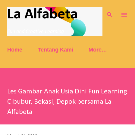
Skip to main content
La Alfabeta
Fun and Creative Learning
Home
Tentang Kami
More…
Les Gambar Anak Usia Dini Fun Learning
Cibubur, Bekasi, Depok bersama La
Alfabeta