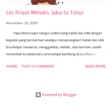
Les Privat Melukis Jakarta Timur
November 16, 2020
Papa Mama ingin mengisi waktu luang Kakak dan Adik dengan
kegiatan yang bermanfaat sekaligus menyenangkan? Kakak dan Adik
bisa belajar mewarnai, menggambar, melukis, atau bermain sambil
menambah kosakata baru serta belajar berhitung di La Alfabeta.
Santai saja Papa Mama, Kakak pengajar La Alfabeta sabar dan kreatif
SHARE
POST A COMMENT
READ MORE
kok untuk mengajar dengan metode yang fun, La Alfabeta
menggunakan konsep bermain sambil belajar, jadi anak-anak tidak
merasa terbebani dan tidak cepat bosan. ⁣⁣ Ayo Papa Mama, tunggu
apa lagi? Jangan ragu-ragu untuk daftar les Art and Craft bersama La
Powered by Blogger
Alfabeta. ⁣⁣⁣⁣Ada pilihan online class maupun offline class lho! Cek
kelebihan kami: Online & Offline Class available. Kakak pengajar bisa
datang ke rumah dan melakukan pembelajaran secara offline (tatap