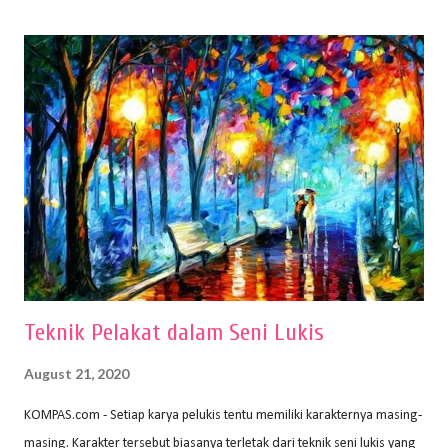
(2010) karya Irfan Abdul Rohman, peralatan gambar yang dipakai
memiliki spesifikasi berbeda sesuai jenisnya. Berikut peralatan
menggambar bentuk: 1. Kertas Gambar Kegiatan menggambar
membutuhkan kertas yang baik agar proses pembuatan gambar lebih
nyaman dan maksimal. Bahan kertas yang baik salah satu syaratnya
adalah tidak mudah sobek, mengingat menggambar merupakan
proses menggores dan menghapus. Kertas adalah bahan yang paling
ideal digunakan untuk menggambar. Dalam menggambar
menggunakan pen...
Teknik Pelakat dalam Seni Lukis
August 21, 2020
KOMPAS.com - Setiap karya pelukis tentu memiliki karakternya masing-
masing. Karakter tersebut biasanya terletak dari teknik seni lukis yang