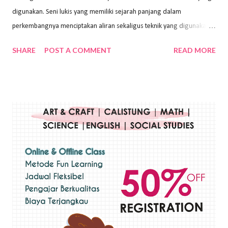
digunakan. Seni lukis yang memiliki sejarah panjang dalam
perkembangnya menciptakan aliran sekaligus teknik yang digunakan.
Dalam buku Pita Maha: Gerakan Seni Lukis Bali 1930-an (2018) karya
SHARE
POST A COMMENT
READ MORE
Wayan Kun Adnyana, teknik yang berbeda tentunya akan
menghasilkan karya yang berbeda pula. Dari berbagai teknik yang
ada, salah satu teknik yang sering digunakan adalah teknik plakat.
Teknik plakat adalah salah satu teknik melukis atau menggambar yang
menggunakan bahan dasar cat air, cat akrilik, atau cat minyak dengan
sapuan warna cat yang tebal. Dengan memberikan sapuan warna
yang tebal, maka lukisan terkesan colourfull. Teknik plakat digunakan
pelukis untuk menghasilkan lukisan yang mempesona dan tentunya
bernilai tinggi. Ciri teknik plakat Ciri-ciri teknik plakat, yaitu: Sapuan
warna yang kental dan tebal. Hasil lukisan menutupi seluruh bagian
medianya Mem...