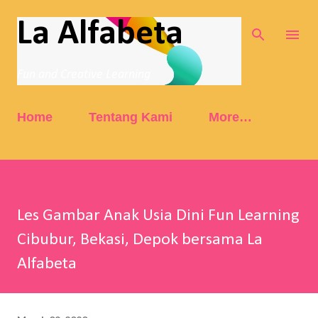
Skip to main content
La Alfabeta
Fun and Creative Learning
Home
Tentang Kami
More…
Les Gambar Anak Usia Dini Fun Learning
Cibubur, Bekasi, Depok bersama La
Alfabeta