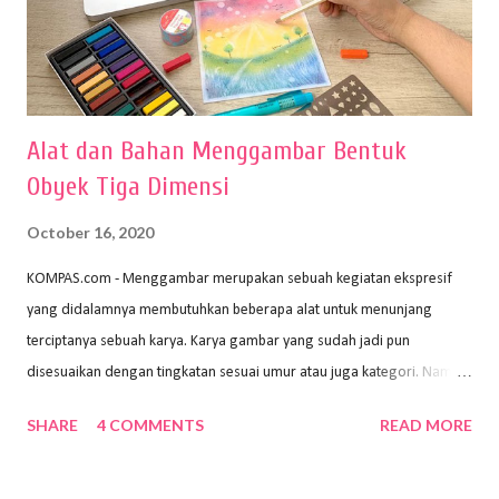
Alat dan Bahan Menggambar Bentuk
Obyek Tiga Dimensi
October 16, 2020
KOMPAS.com - Menggambar merupakan sebuah kegiatan ekspresif
yang didalamnya membutuhkan beberapa alat untuk menunjang
terciptanya sebuah karya. Karya gambar yang sudah jadi pun
disesuaikan dengan tingkatan sesuai umur atau juga kategori. Namun,
dari semua itu menggambar membutuhkan peralatan yang mumpuni
SHARE
4 COMMENTS
READ MORE
sehingga hasilnya bisa dilihat. Peran alat dan bahan sangat
menentukan untuk menghasilkan gambar bentuk yang baik. Dalam
buku Panduan Menggambar Manusia Menggunakan Media Pensil