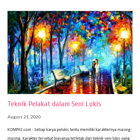
(2010) karya Irfan Abdul Rohman, peralatan gambar yang dipakai
memiliki spesifikasi berbeda sesuai jenisnya. Berikut peralatan
menggambar bentuk: 1. Kertas Gambar Kegiatan menggambar
membutuhkan kertas yang baik agar proses pembuatan gambar lebih
nyaman dan maksimal. Bahan kertas yang baik salah satu syaratnya
adalah tidak mudah sobek, mengingat menggambar merupakan
proses menggores dan menghapus. Kertas adalah bahan yang paling
ideal digunakan untuk menggambar. Dalam menggambar
menggunakan pen...
Teknik Pelakat dalam Seni Lukis
August 21, 2020
KOMPAS.com - Setiap karya pelukis tentu memiliki karakternya masing-
masing. Karakter tersebut biasanya terletak dari teknik seni lukis yang