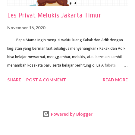
Les Privat Melukis Jakarta Timur
November 16, 2020
Papa Mama ingin mengisi waktu luang Kakak dan Adik dengan
kegiatan yang bermanfaat sekaligus menyenangkan? Kakak dan Adik
bisa belajar mewarnai, menggambar, melukis, atau bermain sambil
menambah kosakata baru serta belajar berhitung di La Alfabeta.
Santai saja Papa Mama, Kakak pengajar La Alfabeta sabar dan kreatif
SHARE
POST A COMMENT
READ MORE
kok untuk mengajar dengan metode yang fun, La Alfabeta
menggunakan konsep bermain sambil belajar, jadi anak-anak tidak
merasa terbebani dan tidak cepat bosan. ⁣⁣ Ayo Papa Mama, tunggu
apa lagi? Jangan ragu-ragu untuk daftar les Art and Craft bersama La
Powered by Blogger
Alfabeta. ⁣⁣⁣⁣Ada pilihan online class maupun offline class lho! Cek
kelebihan kami: Online & Offline Class available. Kakak pengajar bisa
datang ke rumah dan melakukan pembelajaran secara offline (tatap