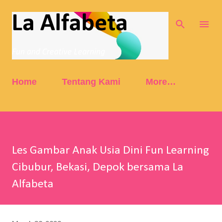
Skip to main content
La Alfabeta
Fun and Creative Learning
Home
Tentang Kami
More…
Les Gambar Anak Usia Dini Fun Learning
Cibubur, Bekasi, Depok bersama La
Alfabeta