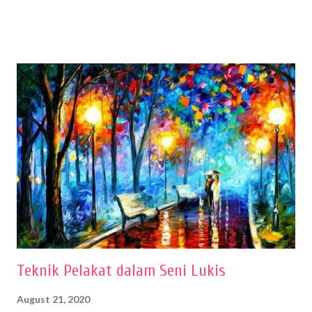
menentukan untuk menghasilkan gambar bentuk yang baik. Dalam
buku Panduan Menggambar Manusia Menggunakan Media Pensil
(2010) karya Irfan Abdul Rohman, peralatan gambar yang dipakai
memiliki spesifikasi berbeda sesuai jenisnya. Berikut peralatan
menggambar bentuk: 1. Kertas Gambar Kegiatan menggambar
membutuhkan kertas yang baik agar proses pembuatan gambar lebih
nyaman dan maksimal. Bahan kertas yang baik salah satu syaratnya
adalah tidak mudah sobek, mengingat menggambar merupakan
proses menggores dan menghapus. Kertas adalah bahan yang paling
ideal digunakan untuk menggambar. Dalam menggambar
menggunakan pen...
Teknik Pelakat dalam Seni Lukis
August 21, 2020