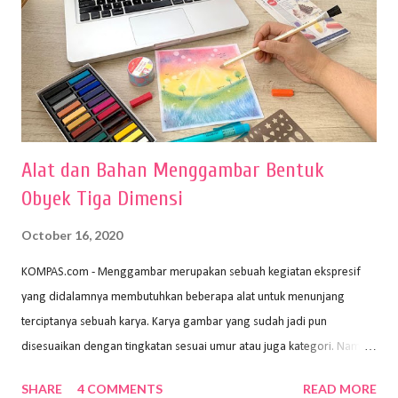
Alat dan Bahan Menggambar Bentuk
Obyek Tiga Dimensi
October 16, 2020
KOMPAS.com - Menggambar merupakan sebuah kegiatan ekspresif
yang didalamnya membutuhkan beberapa alat untuk menunjang
terciptanya sebuah karya. Karya gambar yang sudah jadi pun
disesuaikan dengan tingkatan sesuai umur atau juga kategori. Namun,
dari semua itu menggambar membutuhkan peralatan yang mumpuni
SHARE
4 COMMENTS
READ MORE
sehingga hasilnya bisa dilihat. Peran alat dan bahan sangat