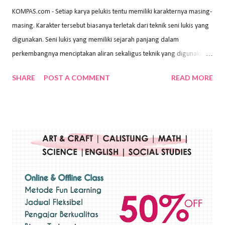
KOMPAS.com - Setiap karya pelukis tentu memiliki karakternya masing-
masing. Karakter tersebut biasanya terletak dari teknik seni lukis yang
digunakan. Seni lukis yang memiliki sejarah panjang dalam
perkembangnya menciptakan aliran sekaligus teknik yang digunakan.
Dalam buku Pita Maha: Gerakan Seni Lukis Bali 1930-an (2018) karya
SHARE
POST A COMMENT
READ MORE
Wayan Kun Adnyana, teknik yang berbeda tentunya akan
menghasilkan karya yang berbeda pula. Dari berbagai teknik yang
ada, salah satu teknik yang sering digunakan adalah teknik plakat.
Teknik plakat adalah salah satu teknik melukis atau menggambar yang
menggunakan bahan dasar cat air, cat akrilik, atau cat minyak dengan
sapuan warna cat yang tebal. Dengan memberikan sapuan warna
yang tebal, maka lukisan terkesan colourfull. Teknik plakat digunakan
pelukis untuk menghasilkan lukisan yang mempesona dan tentunya
bernilai tinggi. Ciri teknik plakat Ciri-ciri teknik plakat, yaitu: Sapuan
warna yang kental dan tebal. Hasil lukisan menutupi seluruh bagian
medianya Mem...