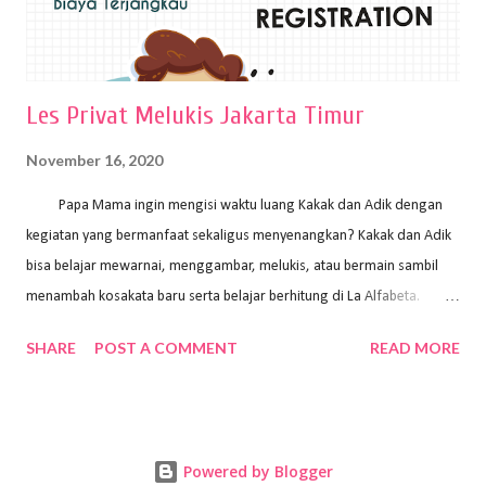
Les Privat Melukis Jakarta Timur
November 16, 2020
Papa Mama ingin mengisi waktu luang Kakak dan Adik dengan
kegiatan yang bermanfaat sekaligus menyenangkan? Kakak dan Adik
bisa belajar mewarnai, menggambar, melukis, atau bermain sambil
menambah kosakata baru serta belajar berhitung di La Alfabeta.
Santai saja Papa Mama, Kakak pengajar La Alfabeta sabar dan kreatif
SHARE
POST A COMMENT
READ MORE
kok untuk mengajar dengan metode yang fun, La Alfabeta
menggunakan konsep bermain sambil belajar, jadi anak-anak tidak
merasa terbebani dan tidak cepat bosan. ⁣⁣ Ayo Papa Mama, tunggu
apa lagi? Jangan ragu-ragu untuk daftar les Art and Craft bersama La
Powered by Blogger
Alfabeta. ⁣⁣⁣⁣Ada pilihan online class maupun offline class lho! Cek