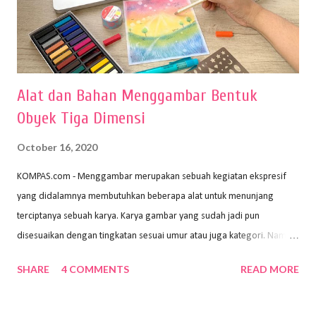
Alat dan Bahan Menggambar Bentuk
Obyek Tiga Dimensi
October 16, 2020
KOMPAS.com - Menggambar merupakan sebuah kegiatan ekspresif
yang didalamnya membutuhkan beberapa alat untuk menunjang
terciptanya sebuah karya. Karya gambar yang sudah jadi pun
disesuaikan dengan tingkatan sesuai umur atau juga kategori. Namun,
dari semua itu menggambar membutuhkan peralatan yang mumpuni
SHARE
4 COMMENTS
READ MORE
sehingga hasilnya bisa dilihat. Peran alat dan bahan sangat
menentukan untuk menghasilkan gambar bentuk yang baik. Dalam
buku Panduan Menggambar Manusia Menggunakan Media Pensil