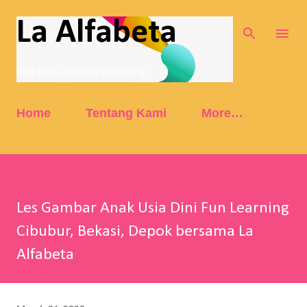
Skip to main content
La Alfabeta
Fun and Creative Learning
Home
Tentang Kami
More…
Les Gambar Anak Usia Dini Fun Learning
Cibubur, Bekasi, Depok bersama La
Alfabeta