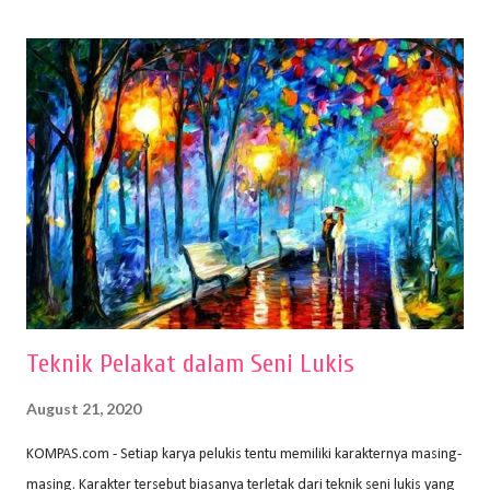
(2010) karya Irfan Abdul Rohman, peralatan gambar yang dipakai
memiliki spesifikasi berbeda sesuai jenisnya. Berikut peralatan
menggambar bentuk: 1. Kertas Gambar Kegiatan menggambar
membutuhkan kertas yang baik agar proses pembuatan gambar lebih
nyaman dan maksimal. Bahan kertas yang baik salah satu syaratnya
adalah tidak mudah sobek, mengingat menggambar merupakan
proses menggores dan menghapus. Kertas adalah bahan yang paling
ideal digunakan untuk menggambar. Dalam menggambar
menggunakan pen...
Teknik Pelakat dalam Seni Lukis
August 21, 2020
KOMPAS.com - Setiap karya pelukis tentu memiliki karakternya masing-
masing. Karakter tersebut biasanya terletak dari teknik seni lukis yang