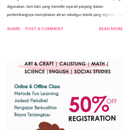
digunakan. Seni lukis yang memiliki sejarah panjang dalam
perkembangnya menciptakan aliran sekaligus teknik yang digunakan.
Dalam buku Pita Maha: Gerakan Seni Lukis Bali 1930-an (2018) karya
SHARE
POST A COMMENT
READ MORE
Wayan Kun Adnyana, teknik yang berbeda tentunya akan
menghasilkan karya yang berbeda pula. Dari berbagai teknik yang
ada, salah satu teknik yang sering digunakan adalah teknik plakat.
Teknik plakat adalah salah satu teknik melukis atau menggambar yang
menggunakan bahan dasar cat air, cat akrilik, atau cat minyak dengan
sapuan warna cat yang tebal. Dengan memberikan sapuan warna
yang tebal, maka lukisan terkesan colourfull. Teknik plakat digunakan
pelukis untuk menghasilkan lukisan yang mempesona dan tentunya
bernilai tinggi. Ciri teknik plakat Ciri-ciri teknik plakat, yaitu: Sapuan
warna yang kental dan tebal. Hasil lukisan menutupi seluruh bagian
medianya Mem...