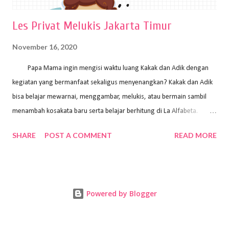
Les Privat Melukis Jakarta Timur
November 16, 2020
Papa Mama ingin mengisi waktu luang Kakak dan Adik dengan
kegiatan yang bermanfaat sekaligus menyenangkan? Kakak dan Adik
bisa belajar mewarnai, menggambar, melukis, atau bermain sambil
menambah kosakata baru serta belajar berhitung di La Alfabeta.
Santai saja Papa Mama, Kakak pengajar La Alfabeta sabar dan kreatif
SHARE
POST A COMMENT
READ MORE
kok untuk mengajar dengan metode yang fun, La Alfabeta
menggunakan konsep bermain sambil belajar, jadi anak-anak tidak
merasa terbebani dan tidak cepat bosan. ⁣⁣ Ayo Papa Mama, tunggu
apa lagi? Jangan ragu-ragu untuk daftar les Art and Craft bersama La
Powered by Blogger
Alfabeta. ⁣⁣⁣⁣Ada pilihan online class maupun offline class lho! Cek
kelebihan kami: Online & Offline Class available. Kakak pengajar bisa
datang ke rumah dan melakukan pembelajaran secara offline (tatap