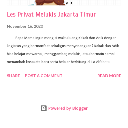
Les Privat Melukis Jakarta Timur
November 16, 2020
Papa Mama ingin mengisi waktu luang Kakak dan Adik dengan
kegiatan yang bermanfaat sekaligus menyenangkan? Kakak dan Adik
bisa belajar mewarnai, menggambar, melukis, atau bermain sambil
menambah kosakata baru serta belajar berhitung di La Alfabeta.
Santai saja Papa Mama, Kakak pengajar La Alfabeta sabar dan kreatif
SHARE
POST A COMMENT
READ MORE
kok untuk mengajar dengan metode yang fun, La Alfabeta
menggunakan konsep bermain sambil belajar, jadi anak-anak tidak
merasa terbebani dan tidak cepat bosan. ⁣⁣ Ayo Papa Mama, tunggu
apa lagi? Jangan ragu-ragu untuk daftar les Art and Craft bersama La
Powered by Blogger
Alfabeta. ⁣⁣⁣⁣Ada pilihan online class maupun offline class lho! Cek
kelebihan kami: Online & Offline Class available. Kakak pengajar bisa
datang ke rumah dan melakukan pembelajaran secara offline (tatap