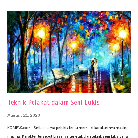
(2010) karya Irfan Abdul Rohman, peralatan gambar yang dipakai
memiliki spesifikasi berbeda sesuai jenisnya. Berikut peralatan
menggambar bentuk: 1. Kertas Gambar Kegiatan menggambar
membutuhkan kertas yang baik agar proses pembuatan gambar lebih
nyaman dan maksimal. Bahan kertas yang baik salah satu syaratnya
adalah tidak mudah sobek, mengingat menggambar merupakan
proses menggores dan menghapus. Kertas adalah bahan yang paling
ideal digunakan untuk menggambar. Dalam menggambar
menggunakan pen...
Teknik Pelakat dalam Seni Lukis
August 21, 2020
KOMPAS.com - Setiap karya pelukis tentu memiliki karakternya masing-
masing. Karakter tersebut biasanya terletak dari teknik seni lukis yang