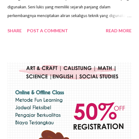
digunakan. Seni lukis yang memiliki sejarah panjang dalam
perkembangnya menciptakan aliran sekaligus teknik yang digunakan.
Dalam buku Pita Maha: Gerakan Seni Lukis Bali 1930-an (2018) karya
SHARE
POST A COMMENT
READ MORE
Wayan Kun Adnyana, teknik yang berbeda tentunya akan
menghasilkan karya yang berbeda pula. Dari berbagai teknik yang
ada, salah satu teknik yang sering digunakan adalah teknik plakat.
Teknik plakat adalah salah satu teknik melukis atau menggambar yang
menggunakan bahan dasar cat air, cat akrilik, atau cat minyak dengan
sapuan warna cat yang tebal. Dengan memberikan sapuan warna
yang tebal, maka lukisan terkesan colourfull. Teknik plakat digunakan
pelukis untuk menghasilkan lukisan yang mempesona dan tentunya
bernilai tinggi. Ciri teknik plakat Ciri-ciri teknik plakat, yaitu: Sapuan
warna yang kental dan tebal. Hasil lukisan menutupi seluruh bagian
medianya Mem...