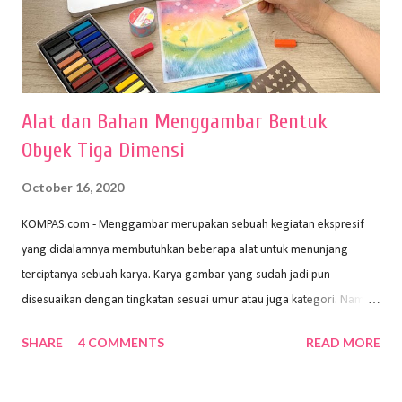
Alat dan Bahan Menggambar Bentuk
Obyek Tiga Dimensi
October 16, 2020
KOMPAS.com - Menggambar merupakan sebuah kegiatan ekspresif
yang didalamnya membutuhkan beberapa alat untuk menunjang
terciptanya sebuah karya. Karya gambar yang sudah jadi pun
disesuaikan dengan tingkatan sesuai umur atau juga kategori. Namun,
dari semua itu menggambar membutuhkan peralatan yang mumpuni
SHARE
4 COMMENTS
READ MORE
sehingga hasilnya bisa dilihat. Peran alat dan bahan sangat
menentukan untuk menghasilkan gambar bentuk yang baik. Dalam
buku Panduan Menggambar Manusia Menggunakan Media Pensil