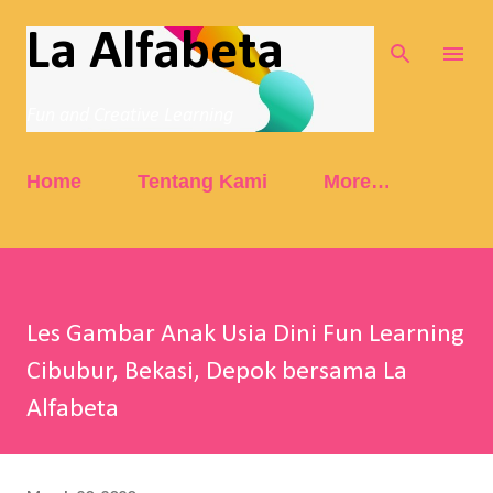
Skip to main content
La Alfabeta
Fun and Creative Learning
Home
Tentang Kami
More…
Les Gambar Anak Usia Dini Fun Learning
Cibubur, Bekasi, Depok bersama La
Alfabeta