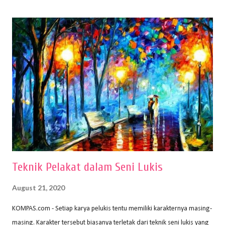
(2010) karya Irfan Abdul Rohman, peralatan gambar yang dipakai
memiliki spesifikasi berbeda sesuai jenisnya. Berikut peralatan
menggambar bentuk: 1. Kertas Gambar Kegiatan menggambar
membutuhkan kertas yang baik agar proses pembuatan gambar lebih
nyaman dan maksimal. Bahan kertas yang baik salah satu syaratnya
adalah tidak mudah sobek, mengingat menggambar merupakan
proses menggores dan menghapus. Kertas adalah bahan yang paling
ideal digunakan untuk menggambar. Dalam menggambar
menggunakan pen...
Teknik Pelakat dalam Seni Lukis
August 21, 2020
KOMPAS.com - Setiap karya pelukis tentu memiliki karakternya masing-
masing. Karakter tersebut biasanya terletak dari teknik seni lukis yang