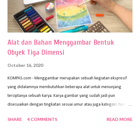
Alat dan Bahan Menggambar Bentuk
Obyek Tiga Dimensi
October 16, 2020
KOMPAS.com - Menggambar merupakan sebuah kegiatan ekspresif
yang didalamnya membutuhkan beberapa alat untuk menunjang
terciptanya sebuah karya. Karya gambar yang sudah jadi pun
disesuaikan dengan tingkatan sesuai umur atau juga kategori. Namun,
dari semua itu menggambar membutuhkan peralatan yang mumpuni
SHARE
4 COMMENTS
READ MORE
sehingga hasilnya bisa dilihat. Peran alat dan bahan sangat
menentukan untuk menghasilkan gambar bentuk yang baik. Dalam
buku Panduan Menggambar Manusia Menggunakan Media Pensil