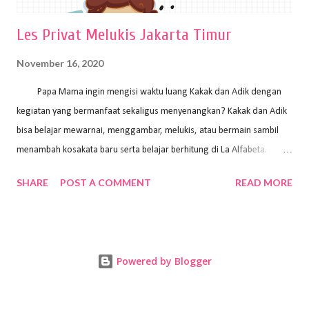
Les Privat Melukis Jakarta Timur
November 16, 2020
Papa Mama ingin mengisi waktu luang Kakak dan Adik dengan
kegiatan yang bermanfaat sekaligus menyenangkan? Kakak dan Adik
bisa belajar mewarnai, menggambar, melukis, atau bermain sambil
menambah kosakata baru serta belajar berhitung di La Alfabeta.
Santai saja Papa Mama, Kakak pengajar La Alfabeta sabar dan kreatif
SHARE
POST A COMMENT
READ MORE
kok untuk mengajar dengan metode yang fun, La Alfabeta
menggunakan konsep bermain sambil belajar, jadi anak-anak tidak
merasa terbebani dan tidak cepat bosan. ⁣⁣ Ayo Papa Mama, tunggu
apa lagi? Jangan ragu-ragu untuk daftar les Art and Craft bersama La
Powered by Blogger
Alfabeta. ⁣⁣⁣⁣Ada pilihan online class maupun offline class lho! Cek
kelebihan kami: Online & Offline Class available. Kakak pengajar bisa
datang ke rumah dan melakukan pembelajaran secara offline (tatap