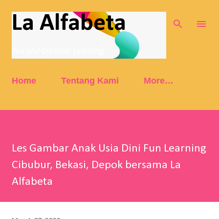
Skip to main content
La Alfabeta
Fun and Creative Learning
Home
Tentang Kami
More…
Les Gambar Anak Usia Dini Fun Learning
Cibubur, Bekasi, Depok bersama La
Alfabeta