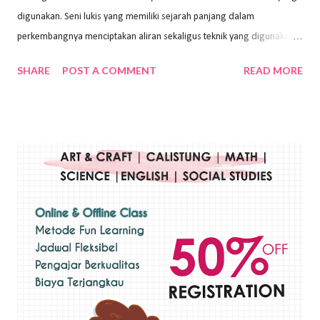
digunakan. Seni lukis yang memiliki sejarah panjang dalam
perkembangnya menciptakan aliran sekaligus teknik yang digunakan.
Dalam buku Pita Maha: Gerakan Seni Lukis Bali 1930-an (2018) karya
SHARE
POST A COMMENT
READ MORE
Wayan Kun Adnyana, teknik yang berbeda tentunya akan
menghasilkan karya yang berbeda pula. Dari berbagai teknik yang
ada, salah satu teknik yang sering digunakan adalah teknik plakat.
Teknik plakat adalah salah satu teknik melukis atau menggambar yang
menggunakan bahan dasar cat air, cat akrilik, atau cat minyak dengan
sapuan warna cat yang tebal. Dengan memberikan sapuan warna
yang tebal, maka lukisan terkesan colourfull. Teknik plakat digunakan
pelukis untuk menghasilkan lukisan yang mempesona dan tentunya
bernilai tinggi. Ciri teknik plakat Ciri-ciri teknik plakat, yaitu: Sapuan
warna yang kental dan tebal. Hasil lukisan menutupi seluruh bagian
medianya Mem...