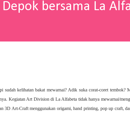
, Depok bersama La Alf
pi sudah kelihatan bakat mewarnai? A
dik suka corat-coret tembok? 
nya. Kegiatan Art Division di La Alfabeta tidak hanya mewarnai/me
n 3D Art-Craft menggunakan origami, hand printing, pop up craft, d