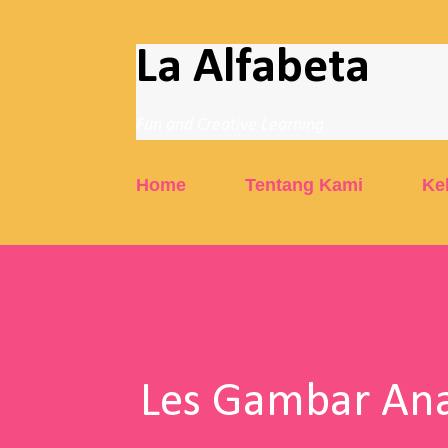
La Alfabeta
Fun and Creative Learning
Home
Tentang Kami
Ke
Les Gambar Ana