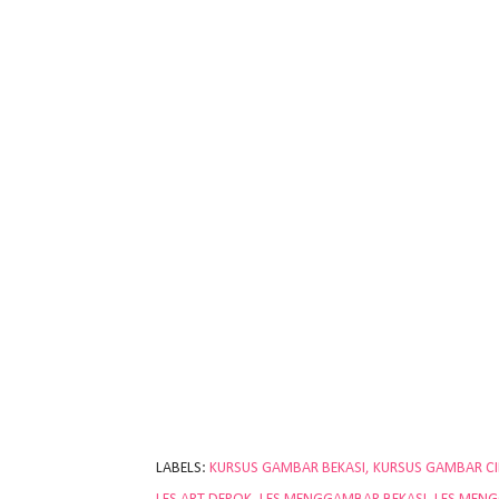
LABELS:
KURSUS GAMBAR BEKASI
KURSUS GAMBAR C