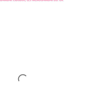
GGAMBAR CIBUBUR
LES MENGGAMBAR DEPOK