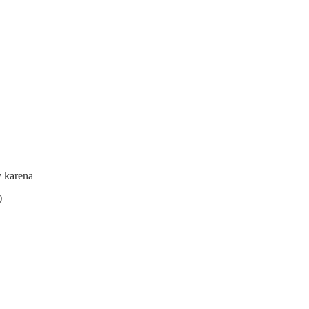
y karena
)