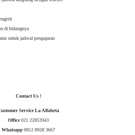
ngerti
an di bidangnya
i atur untuk jadwal pengajaran
Contact Us !
Customer Service La Alfabeta
Office
021 22853943
Whatsapp
0812 8928 3667