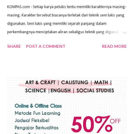
KOMPAS.com - Setiap karya pelukis tentu memiliki karakternya masing-
masing. Karakter tersebut biasanya terletak dari teknik seni lukis yang
digunakan. Seni lukis yang memiliki sejarah panjang dalam
perkembangnya menciptakan aliran sekaligus teknik yang digunakan.
Dalam buku Pita Maha: Gerakan Seni Lukis Bali 1930-an (2018) karya
SHARE
POST A COMMENT
READ MORE
Wayan Kun Adnyana, teknik yang berbeda tentunya akan
menghasilkan karya yang berbeda pula. Dari berbagai teknik yang
ada, salah satu teknik yang sering digunakan adalah teknik plakat.
Teknik plakat adalah salah satu teknik melukis atau menggambar yang
menggunakan bahan dasar cat air, cat akrilik, atau cat minyak dengan
sapuan warna cat yang tebal. Dengan memberikan sapuan warna
yang tebal, maka lukisan terkesan colourfull. Teknik plakat digunakan
pelukis untuk menghasilkan lukisan yang mempesona dan tentunya
bernilai tinggi. Ciri teknik plakat Ciri-ciri teknik plakat, yaitu: Sapuan
warna yang kental dan tebal. Hasil lukisan menutupi seluruh bagian
medianya Mem...