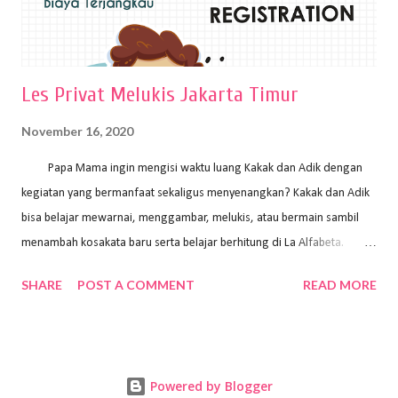
Les Privat Melukis Jakarta Timur
November 16, 2020
Papa Mama ingin mengisi waktu luang Kakak dan Adik dengan
kegiatan yang bermanfaat sekaligus menyenangkan? Kakak dan Adik
bisa belajar mewarnai, menggambar, melukis, atau bermain sambil
menambah kosakata baru serta belajar berhitung di La Alfabeta.
Santai saja Papa Mama, Kakak pengajar La Alfabeta sabar dan kreatif
SHARE
POST A COMMENT
READ MORE
kok untuk mengajar dengan metode yang fun, La Alfabeta
menggunakan konsep bermain sambil belajar, jadi anak-anak tidak
merasa terbebani dan tidak cepat bosan. ⁣⁣ Ayo Papa Mama, tunggu
apa lagi? Jangan ragu-ragu untuk daftar les Art and Craft bersama La
Powered by Blogger
Alfabeta. ⁣⁣⁣⁣Ada pilihan online class maupun offline class lho! Cek