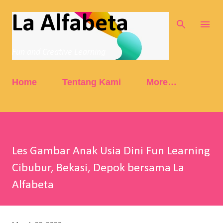
Skip to main content
La Alfabeta
Fun and Creative Learning
Home
Tentang Kami
More…
Les Gambar Anak Usia Dini Fun Learning
Cibubur, Bekasi, Depok bersama La
Alfabeta