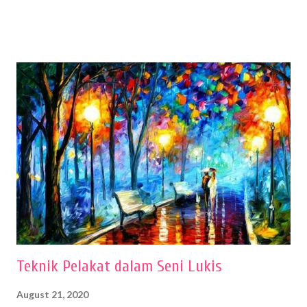
menentukan untuk menghasilkan gambar bentuk yang baik. Dalam
buku Panduan Menggambar Manusia Menggunakan Media Pensil
(2010) karya Irfan Abdul Rohman, peralatan gambar yang dipakai
memiliki spesifikasi berbeda sesuai jenisnya. Berikut peralatan
menggambar bentuk: 1. Kertas Gambar Kegiatan menggambar
membutuhkan kertas yang baik agar proses pembuatan gambar lebih
nyaman dan maksimal. Bahan kertas yang baik salah satu syaratnya
adalah tidak mudah sobek, mengingat menggambar merupakan
proses menggores dan menghapus. Kertas adalah bahan yang paling
ideal digunakan untuk menggambar. Dalam menggambar
menggunakan pen...
Teknik Pelakat dalam Seni Lukis
August 21, 2020