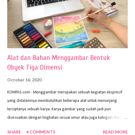
Alat dan Bahan Menggambar Bentuk
Obyek Tiga Dimensi
October 16, 2020
KOMPAS.com - Menggambar merupakan sebuah kegiatan ekspresif
yang didalamnya membutuhkan beberapa alat untuk menunjang
terciptanya sebuah karya. Karya gambar yang sudah jadi pun
disesuaikan dengan tingkatan sesuai umur atau juga kategori. Namun,
dari semua itu menggambar membutuhkan peralatan yang mumpuni
SHARE
4 COMMENTS
READ MORE
sehingga hasilnya bisa dilihat. Peran alat dan bahan sangat