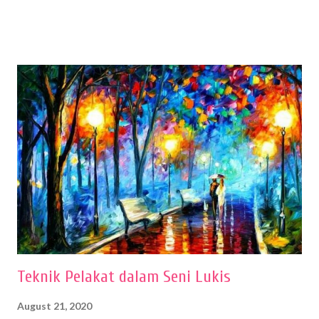
menentukan untuk menghasilkan gambar bentuk yang baik. Dalam
buku Panduan Menggambar Manusia Menggunakan Media Pensil
(2010) karya Irfan Abdul Rohman, peralatan gambar yang dipakai
memiliki spesifikasi berbeda sesuai jenisnya. Berikut peralatan
menggambar bentuk: 1. Kertas Gambar Kegiatan menggambar
membutuhkan kertas yang baik agar proses pembuatan gambar lebih
nyaman dan maksimal. Bahan kertas yang baik salah satu syaratnya
adalah tidak mudah sobek, mengingat menggambar merupakan
proses menggores dan menghapus. Kertas adalah bahan yang paling
ideal digunakan untuk menggambar. Dalam menggambar
menggunakan pen...
Teknik Pelakat dalam Seni Lukis
August 21, 2020