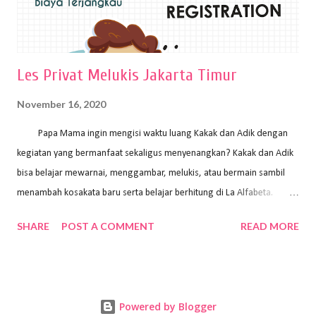
Les Privat Melukis Jakarta Timur
November 16, 2020
Papa Mama ingin mengisi waktu luang Kakak dan Adik dengan
kegiatan yang bermanfaat sekaligus menyenangkan? Kakak dan Adik
bisa belajar mewarnai, menggambar, melukis, atau bermain sambil
menambah kosakata baru serta belajar berhitung di La Alfabeta.
Santai saja Papa Mama, Kakak pengajar La Alfabeta sabar dan kreatif
SHARE
POST A COMMENT
READ MORE
kok untuk mengajar dengan metode yang fun, La Alfabeta
menggunakan konsep bermain sambil belajar, jadi anak-anak tidak
merasa terbebani dan tidak cepat bosan. ⁣⁣ Ayo Papa Mama, tunggu
apa lagi? Jangan ragu-ragu untuk daftar les Art and Craft bersama La
Powered by Blogger
Alfabeta. ⁣⁣⁣⁣Ada pilihan online class maupun offline class lho! Cek