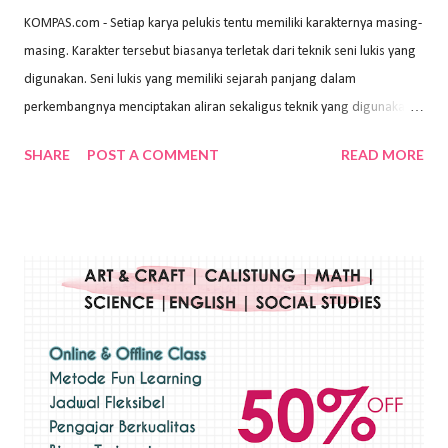
KOMPAS.com - Setiap karya pelukis tentu memiliki karakternya masing-
masing. Karakter tersebut biasanya terletak dari teknik seni lukis yang
digunakan. Seni lukis yang memiliki sejarah panjang dalam
perkembangnya menciptakan aliran sekaligus teknik yang digunakan.
Dalam buku Pita Maha: Gerakan Seni Lukis Bali 1930-an (2018) karya
SHARE
POST A COMMENT
READ MORE
Wayan Kun Adnyana, teknik yang berbeda tentunya akan
menghasilkan karya yang berbeda pula. Dari berbagai teknik yang
ada, salah satu teknik yang sering digunakan adalah teknik plakat.
Teknik plakat adalah salah satu teknik melukis atau menggambar yang
menggunakan bahan dasar cat air, cat akrilik, atau cat minyak dengan
sapuan warna cat yang tebal. Dengan memberikan sapuan warna
yang tebal, maka lukisan terkesan colourfull. Teknik plakat digunakan
pelukis untuk menghasilkan lukisan yang mempesona dan tentunya
bernilai tinggi. Ciri teknik plakat Ciri-ciri teknik plakat, yaitu: Sapuan
warna yang kental dan tebal. Hasil lukisan menutupi seluruh bagian
medianya Mem...