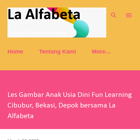
Skip to main content
La Alfabeta
Fun and Creative Learning
Home
Tentang Kami
More…
Les Gambar Anak Usia Dini Fun Learning
Cibubur, Bekasi, Depok bersama La
Alfabeta