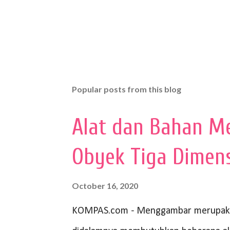
Popular posts from this blog
Alat dan Bahan M
Obyek Tiga Dimen
October 16, 2020
KOMPAS.com - Menggambar merupakan