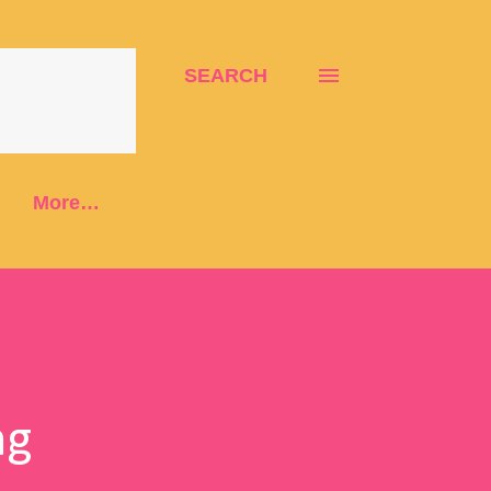
SEARCH
More…
ng