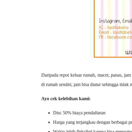
Daripada repot keluar rumah, macet, panas, jam 
di rumah sendiri, jam bisa diatur sehingga tidak
Ayo cek kelebihan kami:
Disc 50% biaya pendaftaran
Harga yang terjangkau dengan berbagai 
Waktu lebih fleksibel karena bisa mengatu