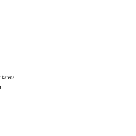
y karena
)