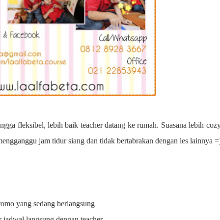
ngga fleksibel, lebih baik teacher datang ke rumah. Suasana lebih coz
 mengganggu jam tidur siang dan tidak bertabrakan dengan les lainnya =
promo yang sedang berlangsung
r jadwal langsung dengan teacher