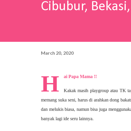
Cibubur, Bekasi
March 20, 2020
H
ai Papa Mama !!
Kakak masih playgroup atau TK ta
memang suka seni, harus di arahkan dong bakat
dan melukis biasa, namun bisa juga menggunaka
banyak lagi ide seru lainnya.