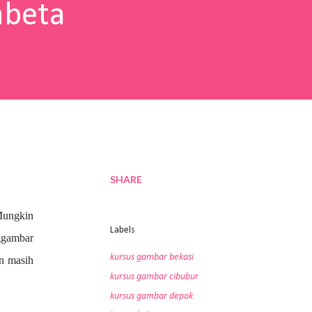
abeta
SHARE
Mungkin
Labels
nggambar
kursus gambar bekasi
an masih
kursus gambar cibubur
kursus gambar depok