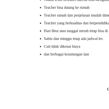
Teacher bisa datang ke rumah
Teacher ramah dan penjelasan mudah dime
Teacher yang berkualitas dan berpendidik
Hari libur atau tanggal merah tetap bisa d
Sabtu dan minggu tetap ada jadwal les
Cuti tidak dikenai biaya
dan berbagai keuntungan lain