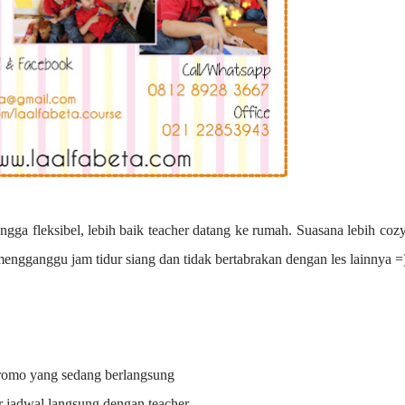
ngga fleksibel, lebih baik teacher datang ke rumah. Suasana lebih coz
 mengganggu jam tidur siang dan tidak bertabrakan dengan les lainnya =
promo yang sedang berlangsung
r jadwal langsung dengan teacher