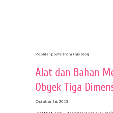
Popular posts from this blog
Alat dan Bahan M
Obyek Tiga Dimen
October 16, 2020