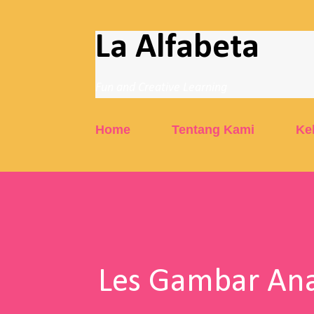
La Alfabeta
Fun and Creative Learning
Home
Tentang Kami
Ke
Les Gambar Ana