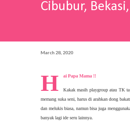
Cibubur, Bekasi
March 28, 2020
H
ai Papa Mama !!
Kakak masih playgroup atau TK ta
memang suka seni, harus di arahkan dong bakat
dan melukis biasa, namun bisa juga menggunaka
banyak lagi ide seru lainnya.