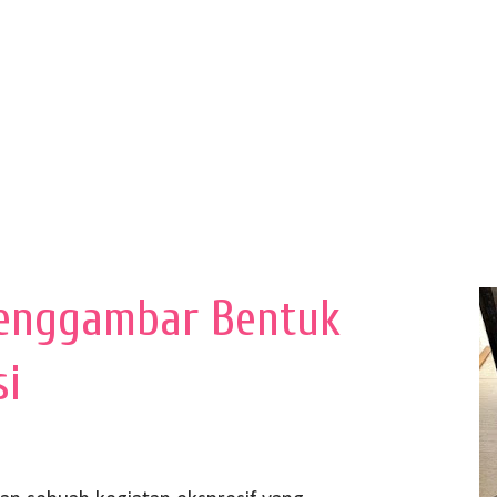
enggambar Bentuk
si