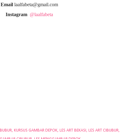
Email
laalfabeta@gmail.com
Instagram
@laalfabeta
IBUBUR
KURSUS GAMBAR DEPOK
LES ART BEKASI
LES ART CIBUBUR