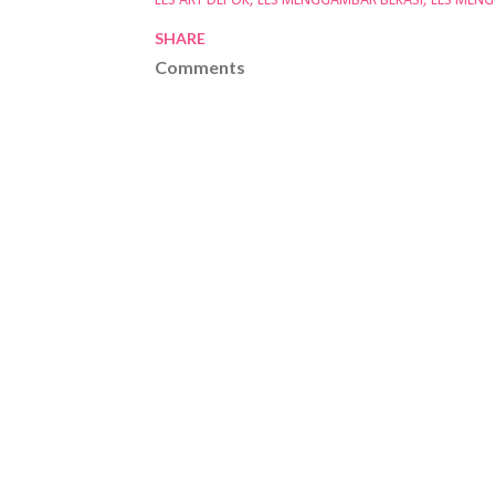
LES ART DEPOK
LES MENGGAMBAR BEKASI
LES MEN
SHARE
Comments