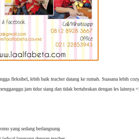
ngga fleksibel, lebih baik teacher datang ke rumah. Suasana lebih coz
 mengganggu jam tidur siang dan tidak bertabrakan dengan les lainnya =
promo yang sedang berlangsung
r jadwal langsung dengan teacher