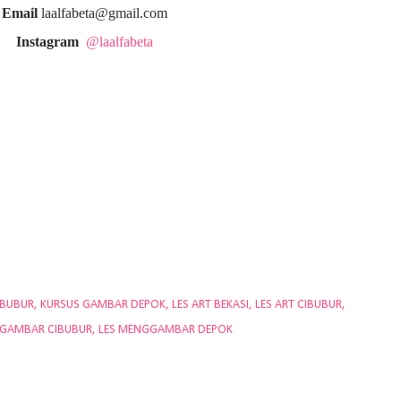
Email
laalfabeta@gmail.com
Instagram
@laalfabeta
IBUBUR
KURSUS GAMBAR DEPOK
LES ART BEKASI
LES ART CIBUBUR
GGAMBAR CIBUBUR
LES MENGGAMBAR DEPOK