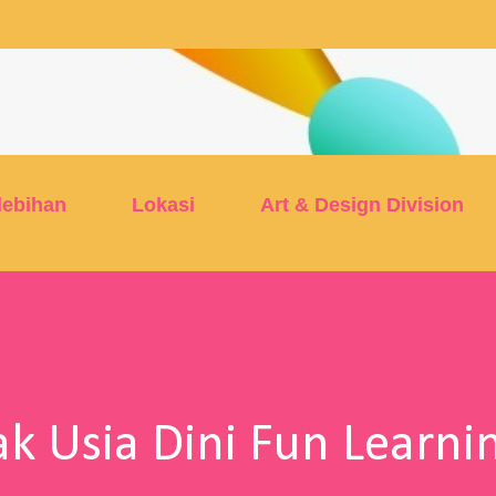
Skip to main content
lebihan
Lokasi
Art & Design Division
k Usia Dini Fun Learni