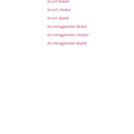
les art bekasi
les art cibubur
les art depok
les menggambar bekasi
les menggambar cibubur
les menggambar depok