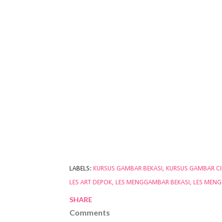
LABELS:
KURSUS GAMBAR BEKASI
KURSUS GAMBAR C
LES ART DEPOK
LES MENGGAMBAR BEKASI
LES MEN
SHARE
Comments