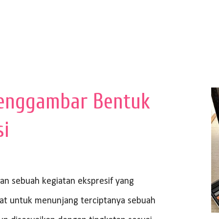
enggambar Bentuk
si
 sebuah kegiatan ekspresif yang
at untuk menunjang terciptanya sebuah