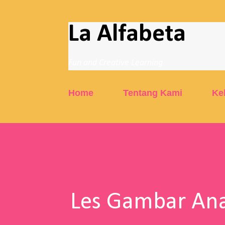
La Alfabeta
Fun and Creative Learning
Home
Tentang Kami
Ke
Les Gambar Ana