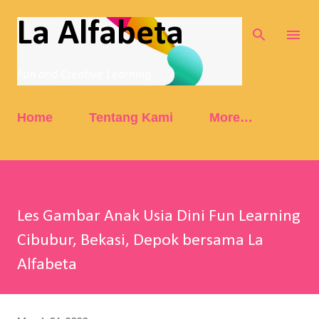
Skip to main content
La Alfabeta
Fun and Creative Learning
Home
Tentang Kami
More…
Les Gambar Anak Usia Dini Fun Learning
Cibubur, Bekasi, Depok bersama La
Alfabeta