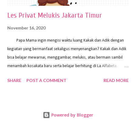
Les Privat Melukis Jakarta Timur
November 16, 2020
Papa Mama ingin mengisi waktu luang Kakak dan Adik dengan
kegiatan yang bermanfaat sekaligus menyenangkan? Kakak dan Adik
bisa belajar mewarnai, menggambar, melukis, atau bermain sambil
menambah kosakata baru serta belajar berhitung di La Alfabeta.
Santai saja Papa Mama, Kakak pengajar La Alfabeta sabar dan kreatif
SHARE
POST A COMMENT
READ MORE
kok untuk mengajar dengan metode yang fun, La Alfabeta
menggunakan konsep bermain sambil belajar, jadi anak-anak tidak
merasa terbebani dan tidak cepat bosan. ⁣⁣ Ayo Papa Mama, tunggu
apa lagi? Jangan ragu-ragu untuk daftar les Art and Craft bersama La
Powered by Blogger
Alfabeta. ⁣⁣⁣⁣Ada pilihan online class maupun offline class lho! Cek
kelebihan kami: Online & Offline Class available. Kakak pengajar bisa
datang ke rumah dan melakukan pembelajaran secara offline (tatap