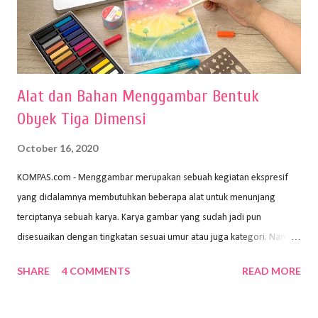
Alat dan Bahan Menggambar Bentuk
Obyek Tiga Dimensi
October 16, 2020
KOMPAS.com - Menggambar merupakan sebuah kegiatan ekspresif
yang didalamnya membutuhkan beberapa alat untuk menunjang
terciptanya sebuah karya. Karya gambar yang sudah jadi pun
disesuaikan dengan tingkatan sesuai umur atau juga kategori. Namun,
dari semua itu menggambar membutuhkan peralatan yang mumpuni
SHARE
4 COMMENTS
READ MORE
sehingga hasilnya bisa dilihat. Peran alat dan bahan sangat
menentukan untuk menghasilkan gambar bentuk yang baik. Dalam
buku Panduan Menggambar Manusia Menggunakan Media Pensil