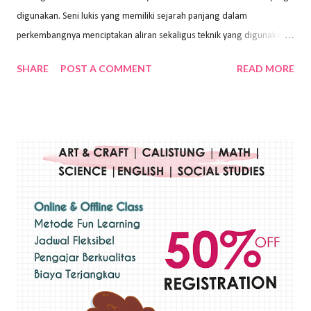
digunakan. Seni lukis yang memiliki sejarah panjang dalam
perkembangnya menciptakan aliran sekaligus teknik yang digunakan.
Dalam buku Pita Maha: Gerakan Seni Lukis Bali 1930-an (2018) karya
SHARE
POST A COMMENT
READ MORE
Wayan Kun Adnyana, teknik yang berbeda tentunya akan
menghasilkan karya yang berbeda pula. Dari berbagai teknik yang
ada, salah satu teknik yang sering digunakan adalah teknik plakat.
Teknik plakat adalah salah satu teknik melukis atau menggambar yang
menggunakan bahan dasar cat air, cat akrilik, atau cat minyak dengan
sapuan warna cat yang tebal. Dengan memberikan sapuan warna
yang tebal, maka lukisan terkesan colourfull. Teknik plakat digunakan
pelukis untuk menghasilkan lukisan yang mempesona dan tentunya
bernilai tinggi. Ciri teknik plakat Ciri-ciri teknik plakat, yaitu: Sapuan
warna yang kental dan tebal. Hasil lukisan menutupi seluruh bagian
medianya Mem...