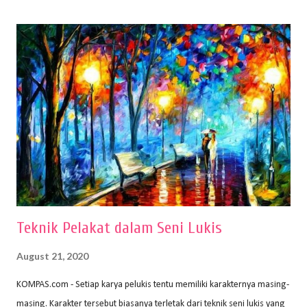
(2010) karya Irfan Abdul Rohman, peralatan gambar yang dipakai
memiliki spesifikasi berbeda sesuai jenisnya. Berikut peralatan
menggambar bentuk: 1. Kertas Gambar Kegiatan menggambar
membutuhkan kertas yang baik agar proses pembuatan gambar lebih
nyaman dan maksimal. Bahan kertas yang baik salah satu syaratnya
adalah tidak mudah sobek, mengingat menggambar merupakan
proses menggores dan menghapus. Kertas adalah bahan yang paling
ideal digunakan untuk menggambar. Dalam menggambar
menggunakan pen...
Teknik Pelakat dalam Seni Lukis
August 21, 2020
KOMPAS.com - Setiap karya pelukis tentu memiliki karakternya masing-
masing. Karakter tersebut biasanya terletak dari teknik seni lukis yang