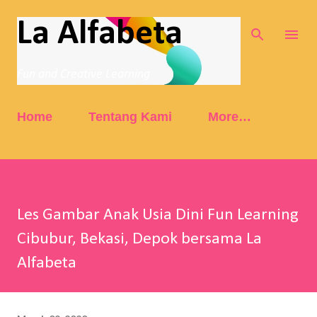
Skip to main content
La Alfabeta
Fun and Creative Learning
Home
Tentang Kami
More…
Les Gambar Anak Usia Dini Fun Learning
Cibubur, Bekasi, Depok bersama La
Alfabeta