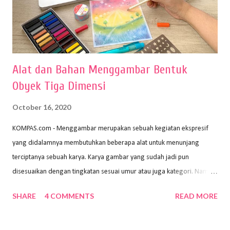
Alat dan Bahan Menggambar Bentuk
Obyek Tiga Dimensi
October 16, 2020
KOMPAS.com - Menggambar merupakan sebuah kegiatan ekspresif
yang didalamnya membutuhkan beberapa alat untuk menunjang
terciptanya sebuah karya. Karya gambar yang sudah jadi pun
disesuaikan dengan tingkatan sesuai umur atau juga kategori. Namun,
dari semua itu menggambar membutuhkan peralatan yang mumpuni
SHARE
4 COMMENTS
READ MORE
sehingga hasilnya bisa dilihat. Peran alat dan bahan sangat
menentukan untuk menghasilkan gambar bentuk yang baik. Dalam
buku Panduan Menggambar Manusia Menggunakan Media Pensil