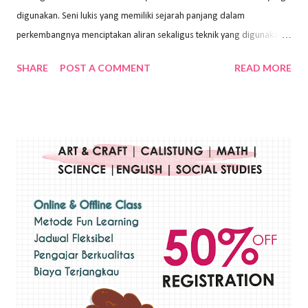
digunakan. Seni lukis yang memiliki sejarah panjang dalam
perkembangnya menciptakan aliran sekaligus teknik yang digunakan.
Dalam buku Pita Maha: Gerakan Seni Lukis Bali 1930-an (2018) karya
SHARE
POST A COMMENT
READ MORE
Wayan Kun Adnyana, teknik yang berbeda tentunya akan
menghasilkan karya yang berbeda pula. Dari berbagai teknik yang
ada, salah satu teknik yang sering digunakan adalah teknik plakat.
Teknik plakat adalah salah satu teknik melukis atau menggambar yang
menggunakan bahan dasar cat air, cat akrilik, atau cat minyak dengan
sapuan warna cat yang tebal. Dengan memberikan sapuan warna
yang tebal, maka lukisan terkesan colourfull. Teknik plakat digunakan
pelukis untuk menghasilkan lukisan yang mempesona dan tentunya
bernilai tinggi. Ciri teknik plakat Ciri-ciri teknik plakat, yaitu: Sapuan
warna yang kental dan tebal. Hasil lukisan menutupi seluruh bagian
medianya Mem...