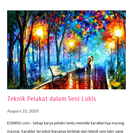
(2010) karya Irfan Abdul Rohman, peralatan gambar yang dipakai
memiliki spesifikasi berbeda sesuai jenisnya. Berikut peralatan
menggambar bentuk: 1. Kertas Gambar Kegiatan menggambar
membutuhkan kertas yang baik agar proses pembuatan gambar lebih
nyaman dan maksimal. Bahan kertas yang baik salah satu syaratnya
adalah tidak mudah sobek, mengingat menggambar merupakan
proses menggores dan menghapus. Kertas adalah bahan yang paling
ideal digunakan untuk menggambar. Dalam menggambar
menggunakan pen...
Teknik Pelakat dalam Seni Lukis
August 21, 2020
KOMPAS.com - Setiap karya pelukis tentu memiliki karakternya masing-
masing. Karakter tersebut biasanya terletak dari teknik seni lukis yang