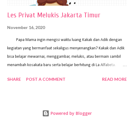
Les Privat Melukis Jakarta Timur
November 16, 2020
Papa Mama ingin mengisi waktu luang Kakak dan Adik dengan
kegiatan yang bermanfaat sekaligus menyenangkan? Kakak dan Adik
bisa belajar mewarnai, menggambar, melukis, atau bermain sambil
menambah kosakata baru serta belajar berhitung di La Alfabeta.
Santai saja Papa Mama, Kakak pengajar La Alfabeta sabar dan kreatif
SHARE
POST A COMMENT
READ MORE
kok untuk mengajar dengan metode yang fun, La Alfabeta
menggunakan konsep bermain sambil belajar, jadi anak-anak tidak
merasa terbebani dan tidak cepat bosan. ⁣⁣ Ayo Papa Mama, tunggu
apa lagi? Jangan ragu-ragu untuk daftar les Art and Craft bersama La
Powered by Blogger
Alfabeta. ⁣⁣⁣⁣Ada pilihan online class maupun offline class lho! Cek
kelebihan kami: Online & Offline Class available. Kakak pengajar bisa
datang ke rumah dan melakukan pembelajaran secara offline (tatap