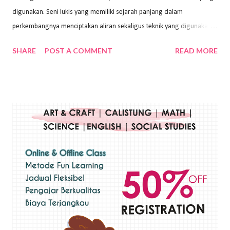
digunakan. Seni lukis yang memiliki sejarah panjang dalam
perkembangnya menciptakan aliran sekaligus teknik yang digunakan.
Dalam buku Pita Maha: Gerakan Seni Lukis Bali 1930-an (2018) karya
SHARE
POST A COMMENT
READ MORE
Wayan Kun Adnyana, teknik yang berbeda tentunya akan
menghasilkan karya yang berbeda pula. Dari berbagai teknik yang
ada, salah satu teknik yang sering digunakan adalah teknik plakat.
Teknik plakat adalah salah satu teknik melukis atau menggambar yang
menggunakan bahan dasar cat air, cat akrilik, atau cat minyak dengan
sapuan warna cat yang tebal. Dengan memberikan sapuan warna
yang tebal, maka lukisan terkesan colourfull. Teknik plakat digunakan
pelukis untuk menghasilkan lukisan yang mempesona dan tentunya
bernilai tinggi. Ciri teknik plakat Ciri-ciri teknik plakat, yaitu: Sapuan
warna yang kental dan tebal. Hasil lukisan menutupi seluruh bagian
medianya Mem...