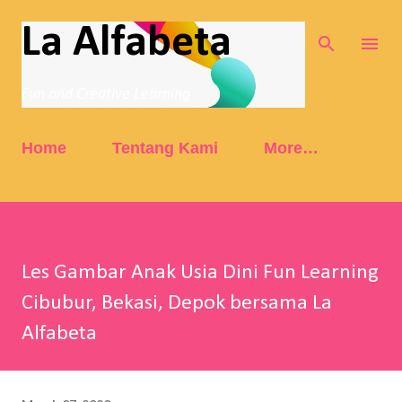
Skip to main content
La Alfabeta
Fun and Creative Learning
Home
Tentang Kami
More…
Les Gambar Anak Usia Dini Fun Learning
Cibubur, Bekasi, Depok bersama La
Alfabeta