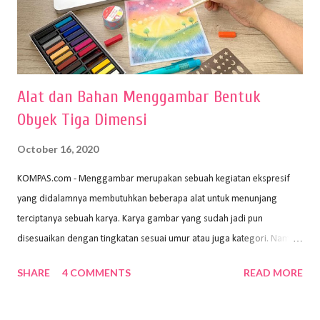
Alat dan Bahan Menggambar Bentuk
Obyek Tiga Dimensi
October 16, 2020
KOMPAS.com - Menggambar merupakan sebuah kegiatan ekspresif
yang didalamnya membutuhkan beberapa alat untuk menunjang
terciptanya sebuah karya. Karya gambar yang sudah jadi pun
disesuaikan dengan tingkatan sesuai umur atau juga kategori. Namun,
dari semua itu menggambar membutuhkan peralatan yang mumpuni
SHARE
4 COMMENTS
READ MORE
sehingga hasilnya bisa dilihat. Peran alat dan bahan sangat
menentukan untuk menghasilkan gambar bentuk yang baik. Dalam
buku Panduan Menggambar Manusia Menggunakan Media Pensil