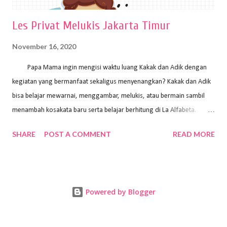
Les Privat Melukis Jakarta Timur
November 16, 2020
Papa Mama ingin mengisi waktu luang Kakak dan Adik dengan
kegiatan yang bermanfaat sekaligus menyenangkan? Kakak dan Adik
bisa belajar mewarnai, menggambar, melukis, atau bermain sambil
menambah kosakata baru serta belajar berhitung di La Alfabeta.
Santai saja Papa Mama, Kakak pengajar La Alfabeta sabar dan kreatif
SHARE
POST A COMMENT
READ MORE
kok untuk mengajar dengan metode yang fun, La Alfabeta
menggunakan konsep bermain sambil belajar, jadi anak-anak tidak
merasa terbebani dan tidak cepat bosan. ⁣⁣ Ayo Papa Mama, tunggu
apa lagi? Jangan ragu-ragu untuk daftar les Art and Craft bersama La
Powered by Blogger
Alfabeta. ⁣⁣⁣⁣Ada pilihan online class maupun offline class lho! Cek
kelebihan kami: Online & Offline Class available. Kakak pengajar bisa
datang ke rumah dan melakukan pembelajaran secara offline (tatap