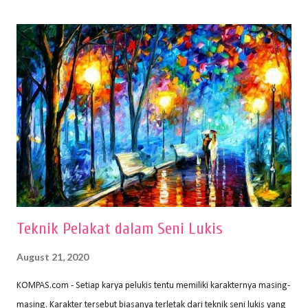
(2010) karya Irfan Abdul Rohman, peralatan gambar yang dipakai
memiliki spesifikasi berbeda sesuai jenisnya. Berikut peralatan
menggambar bentuk: 1. Kertas Gambar Kegiatan menggambar
membutuhkan kertas yang baik agar proses pembuatan gambar lebih
nyaman dan maksimal. Bahan kertas yang baik salah satu syaratnya
adalah tidak mudah sobek, mengingat menggambar merupakan
proses menggores dan menghapus. Kertas adalah bahan yang paling
ideal digunakan untuk menggambar. Dalam menggambar
menggunakan pen...
Teknik Pelakat dalam Seni Lukis
August 21, 2020
KOMPAS.com - Setiap karya pelukis tentu memiliki karakternya masing-
masing. Karakter tersebut biasanya terletak dari teknik seni lukis yang