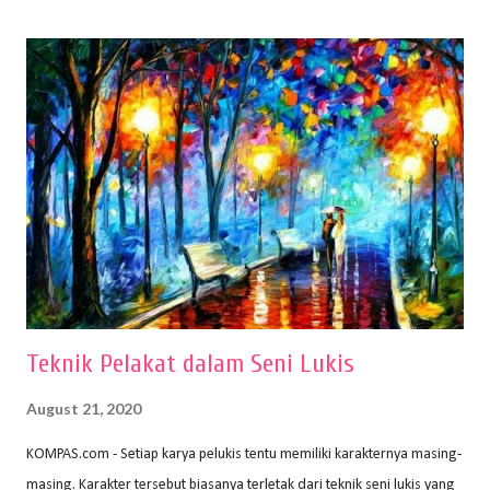
(2010) karya Irfan Abdul Rohman, peralatan gambar yang dipakai
memiliki spesifikasi berbeda sesuai jenisnya. Berikut peralatan
menggambar bentuk: 1. Kertas Gambar Kegiatan menggambar
membutuhkan kertas yang baik agar proses pembuatan gambar lebih
nyaman dan maksimal. Bahan kertas yang baik salah satu syaratnya
adalah tidak mudah sobek, mengingat menggambar merupakan
proses menggores dan menghapus. Kertas adalah bahan yang paling
ideal digunakan untuk menggambar. Dalam menggambar
menggunakan pen...
Teknik Pelakat dalam Seni Lukis
August 21, 2020
KOMPAS.com - Setiap karya pelukis tentu memiliki karakternya masing-
masing. Karakter tersebut biasanya terletak dari teknik seni lukis yang