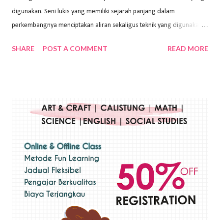
digunakan. Seni lukis yang memiliki sejarah panjang dalam
perkembangnya menciptakan aliran sekaligus teknik yang digunakan.
Dalam buku Pita Maha: Gerakan Seni Lukis Bali 1930-an (2018) karya
SHARE
POST A COMMENT
READ MORE
Wayan Kun Adnyana, teknik yang berbeda tentunya akan
menghasilkan karya yang berbeda pula. Dari berbagai teknik yang
ada, salah satu teknik yang sering digunakan adalah teknik plakat.
Teknik plakat adalah salah satu teknik melukis atau menggambar yang
menggunakan bahan dasar cat air, cat akrilik, atau cat minyak dengan
sapuan warna cat yang tebal. Dengan memberikan sapuan warna
yang tebal, maka lukisan terkesan colourfull. Teknik plakat digunakan
pelukis untuk menghasilkan lukisan yang mempesona dan tentunya
bernilai tinggi. Ciri teknik plakat Ciri-ciri teknik plakat, yaitu: Sapuan
warna yang kental dan tebal. Hasil lukisan menutupi seluruh bagian
medianya Mem...