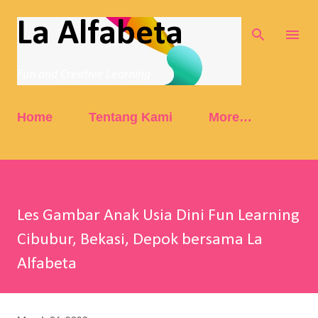
Skip to main content
La Alfabeta
Fun and Creative Learning
Home
Tentang Kami
More…
Les Gambar Anak Usia Dini Fun Learning
Cibubur, Bekasi, Depok bersama La
Alfabeta