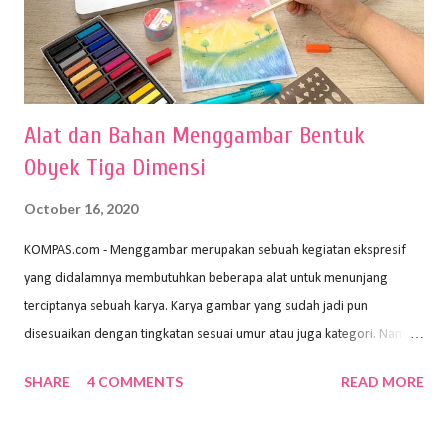
Alat dan Bahan Menggambar Bentuk
Obyek Tiga Dimensi
October 16, 2020
KOMPAS.com - Menggambar merupakan sebuah kegiatan ekspresif
yang didalamnya membutuhkan beberapa alat untuk menunjang
terciptanya sebuah karya. Karya gambar yang sudah jadi pun
disesuaikan dengan tingkatan sesuai umur atau juga kategori. Namun,
dari semua itu menggambar membutuhkan peralatan yang mumpuni
SHARE
4 COMMENTS
READ MORE
sehingga hasilnya bisa dilihat. Peran alat dan bahan sangat
menentukan untuk menghasilkan gambar bentuk yang baik. Dalam
buku Panduan Menggambar Manusia Menggunakan Media Pensil