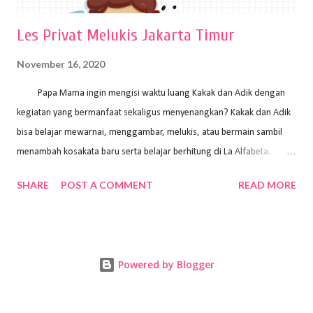
Les Privat Melukis Jakarta Timur
November 16, 2020
Papa Mama ingin mengisi waktu luang Kakak dan Adik dengan
kegiatan yang bermanfaat sekaligus menyenangkan? Kakak dan Adik
bisa belajar mewarnai, menggambar, melukis, atau bermain sambil
menambah kosakata baru serta belajar berhitung di La Alfabeta.
Santai saja Papa Mama, Kakak pengajar La Alfabeta sabar dan kreatif
SHARE
POST A COMMENT
READ MORE
kok untuk mengajar dengan metode yang fun, La Alfabeta
menggunakan konsep bermain sambil belajar, jadi anak-anak tidak
merasa terbebani dan tidak cepat bosan. ⁣⁣ Ayo Papa Mama, tunggu
apa lagi? Jangan ragu-ragu untuk daftar les Art and Craft bersama La
Powered by Blogger
Alfabeta. ⁣⁣⁣⁣Ada pilihan online class maupun offline class lho! Cek
kelebihan kami: Online & Offline Class available. Kakak pengajar bisa
datang ke rumah dan melakukan pembelajaran secara offline (tatap