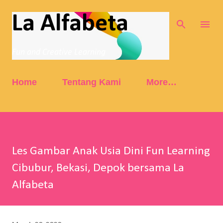
Skip to main content
La Alfabeta
Fun and Creative Learning
Home
Tentang Kami
More…
Les Gambar Anak Usia Dini Fun Learning
Cibubur, Bekasi, Depok bersama La
Alfabeta