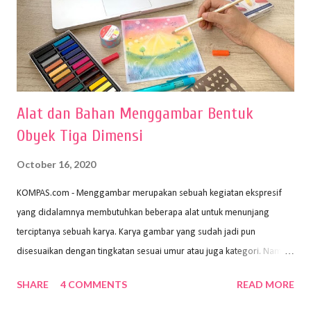
Alat dan Bahan Menggambar Bentuk
Obyek Tiga Dimensi
October 16, 2020
KOMPAS.com - Menggambar merupakan sebuah kegiatan ekspresif
yang didalamnya membutuhkan beberapa alat untuk menunjang
terciptanya sebuah karya. Karya gambar yang sudah jadi pun
disesuaikan dengan tingkatan sesuai umur atau juga kategori. Namun,
dari semua itu menggambar membutuhkan peralatan yang mumpuni
SHARE
4 COMMENTS
READ MORE
sehingga hasilnya bisa dilihat. Peran alat dan bahan sangat
menentukan untuk menghasilkan gambar bentuk yang baik. Dalam