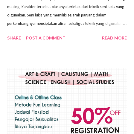
masing. Karakter tersebut biasanya terletak dari teknik seni lukis yang
digunakan. Seni lukis yang memiliki sejarah panjang dalam
perkembangnya menciptakan aliran sekaligus teknik yang digunakan.
Dalam buku Pita Maha: Gerakan Seni Lukis Bali 1930-an (2018) karya
SHARE
POST A COMMENT
READ MORE
Wayan Kun Adnyana, teknik yang berbeda tentunya akan
menghasilkan karya yang berbeda pula. Dari berbagai teknik yang
ada, salah satu teknik yang sering digunakan adalah teknik plakat.
Teknik plakat adalah salah satu teknik melukis atau menggambar yang
menggunakan bahan dasar cat air, cat akrilik, atau cat minyak dengan
sapuan warna cat yang tebal. Dengan memberikan sapuan warna
yang tebal, maka lukisan terkesan colourfull. Teknik plakat digunakan
pelukis untuk menghasilkan lukisan yang mempesona dan tentunya
bernilai tinggi. Ciri teknik plakat Ciri-ciri teknik plakat, yaitu: Sapuan
warna yang kental dan tebal. Hasil lukisan menutupi seluruh bagian
medianya Mem...