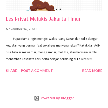
Les Privat Melukis Jakarta Timur
November 16, 2020
Papa Mama ingin mengisi waktu luang Kakak dan Adik dengan
kegiatan yang bermanfaat sekaligus menyenangkan? Kakak dan Adik
bisa belajar mewarnai, menggambar, melukis, atau bermain sambil
menambah kosakata baru serta belajar berhitung di La Alfabeta.
Santai saja Papa Mama, Kakak pengajar La Alfabeta sabar dan kreatif
SHARE
POST A COMMENT
READ MORE
kok untuk mengajar dengan metode yang fun, La Alfabeta
menggunakan konsep bermain sambil belajar, jadi anak-anak tidak
merasa terbebani dan tidak cepat bosan. ⁣⁣ Ayo Papa Mama, tunggu
apa lagi? Jangan ragu-ragu untuk daftar les Art and Craft bersama La
Powered by Blogger
Alfabeta. ⁣⁣⁣⁣Ada pilihan online class maupun offline class lho! Cek
kelebihan kami: Online & Offline Class available. Kakak pengajar bisa