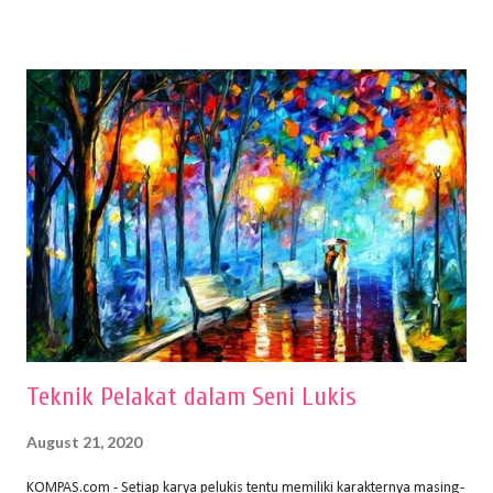
buku Panduan Menggambar Manusia Menggunakan Media Pensil
(2010) karya Irfan Abdul Rohman, peralatan gambar yang dipakai
memiliki spesifikasi berbeda sesuai jenisnya. Berikut peralatan
menggambar bentuk: 1. Kertas Gambar Kegiatan menggambar
membutuhkan kertas yang baik agar proses pembuatan gambar lebih
nyaman dan maksimal. Bahan kertas yang baik salah satu syaratnya
adalah tidak mudah sobek, mengingat menggambar merupakan
proses menggores dan menghapus. Kertas adalah bahan yang paling
ideal digunakan untuk menggambar. Dalam menggambar
menggunakan pen...
Teknik Pelakat dalam Seni Lukis
August 21, 2020
KOMPAS.com - Setiap karya pelukis tentu memiliki karakternya masing-