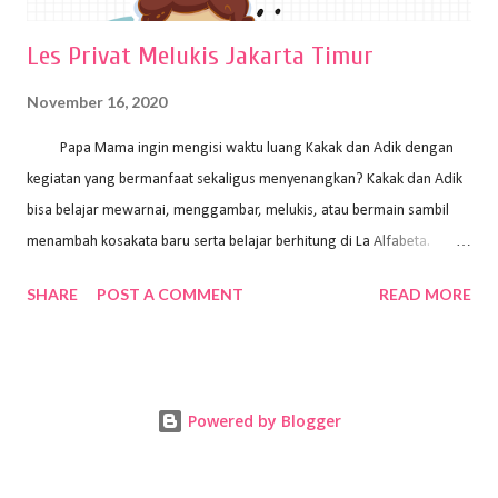
Les Privat Melukis Jakarta Timur
November 16, 2020
Papa Mama ingin mengisi waktu luang Kakak dan Adik dengan
kegiatan yang bermanfaat sekaligus menyenangkan? Kakak dan Adik
bisa belajar mewarnai, menggambar, melukis, atau bermain sambil
menambah kosakata baru serta belajar berhitung di La Alfabeta.
Santai saja Papa Mama, Kakak pengajar La Alfabeta sabar dan kreatif
SHARE
POST A COMMENT
READ MORE
kok untuk mengajar dengan metode yang fun, La Alfabeta
menggunakan konsep bermain sambil belajar, jadi anak-anak tidak
merasa terbebani dan tidak cepat bosan. ⁣⁣ Ayo Papa Mama, tunggu
apa lagi? Jangan ragu-ragu untuk daftar les Art and Craft bersama La
Powered by Blogger
Alfabeta. ⁣⁣⁣⁣Ada pilihan online class maupun offline class lho! Cek
kelebihan kami: Online & Offline Class available. Kakak pengajar bisa
datang ke rumah dan melakukan pembelajaran secara offline (tatap