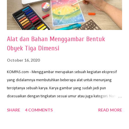
Alat dan Bahan Menggambar Bentuk
Obyek Tiga Dimensi
October 16, 2020
KOMPAS.com - Menggambar merupakan sebuah kegiatan ekspresif
yang didalamnya membutuhkan beberapa alat untuk menunjang
terciptanya sebuah karya. Karya gambar yang sudah jadi pun
disesuaikan dengan tingkatan sesuai umur atau juga kategori. Namun,
dari semua itu menggambar membutuhkan peralatan yang mumpuni
SHARE
4 COMMENTS
READ MORE
sehingga hasilnya bisa dilihat. Peran alat dan bahan sangat
menentukan untuk menghasilkan gambar bentuk yang baik. Dalam
buku Panduan Menggambar Manusia Menggunakan Media Pensil