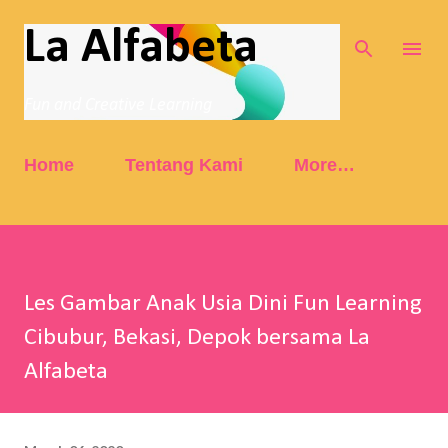
Skip to main content
La Alfabeta
Fun and Creative Learning
Home
Tentang Kami
More…
Les Gambar Anak Usia Dini Fun Learning
Cibubur, Bekasi, Depok bersama La
Alfabeta