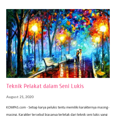
(2010) karya Irfan Abdul Rohman, peralatan gambar yang dipakai
memiliki spesifikasi berbeda sesuai jenisnya. Berikut peralatan
menggambar bentuk: 1. Kertas Gambar Kegiatan menggambar
membutuhkan kertas yang baik agar proses pembuatan gambar lebih
nyaman dan maksimal. Bahan kertas yang baik salah satu syaratnya
adalah tidak mudah sobek, mengingat menggambar merupakan
proses menggores dan menghapus. Kertas adalah bahan yang paling
ideal digunakan untuk menggambar. Dalam menggambar
menggunakan pen...
Teknik Pelakat dalam Seni Lukis
August 21, 2020
KOMPAS.com - Setiap karya pelukis tentu memiliki karakternya masing-
masing. Karakter tersebut biasanya terletak dari teknik seni lukis yang