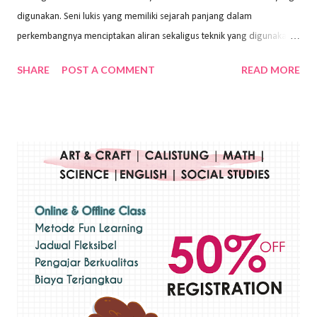
digunakan. Seni lukis yang memiliki sejarah panjang dalam
perkembangnya menciptakan aliran sekaligus teknik yang digunakan.
Dalam buku Pita Maha: Gerakan Seni Lukis Bali 1930-an (2018) karya
SHARE
POST A COMMENT
READ MORE
Wayan Kun Adnyana, teknik yang berbeda tentunya akan
menghasilkan karya yang berbeda pula. Dari berbagai teknik yang
ada, salah satu teknik yang sering digunakan adalah teknik plakat.
Teknik plakat adalah salah satu teknik melukis atau menggambar yang
menggunakan bahan dasar cat air, cat akrilik, atau cat minyak dengan
sapuan warna cat yang tebal. Dengan memberikan sapuan warna
yang tebal, maka lukisan terkesan colourfull. Teknik plakat digunakan
pelukis untuk menghasilkan lukisan yang mempesona dan tentunya
bernilai tinggi. Ciri teknik plakat Ciri-ciri teknik plakat, yaitu: Sapuan
warna yang kental dan tebal. Hasil lukisan menutupi seluruh bagian
medianya Mem...