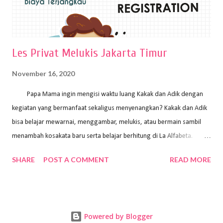
Les Privat Melukis Jakarta Timur
November 16, 2020
Papa Mama ingin mengisi waktu luang Kakak dan Adik dengan
kegiatan yang bermanfaat sekaligus menyenangkan? Kakak dan Adik
bisa belajar mewarnai, menggambar, melukis, atau bermain sambil
menambah kosakata baru serta belajar berhitung di La Alfabeta.
Santai saja Papa Mama, Kakak pengajar La Alfabeta sabar dan kreatif
SHARE
POST A COMMENT
READ MORE
kok untuk mengajar dengan metode yang fun, La Alfabeta
menggunakan konsep bermain sambil belajar, jadi anak-anak tidak
merasa terbebani dan tidak cepat bosan. ⁣⁣ Ayo Papa Mama, tunggu
apa lagi? Jangan ragu-ragu untuk daftar les Art and Craft bersama La
Powered by Blogger
Alfabeta. ⁣⁣⁣⁣Ada pilihan online class maupun offline class lho! Cek