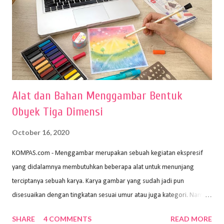
Alat dan Bahan Menggambar Bentuk
Obyek Tiga Dimensi
October 16, 2020
KOMPAS.com - Menggambar merupakan sebuah kegiatan ekspresif
yang didalamnya membutuhkan beberapa alat untuk menunjang
terciptanya sebuah karya. Karya gambar yang sudah jadi pun
disesuaikan dengan tingkatan sesuai umur atau juga kategori. Namun,
dari semua itu menggambar membutuhkan peralatan yang mumpuni
SHARE
4 COMMENTS
READ MORE
sehingga hasilnya bisa dilihat. Peran alat dan bahan sangat