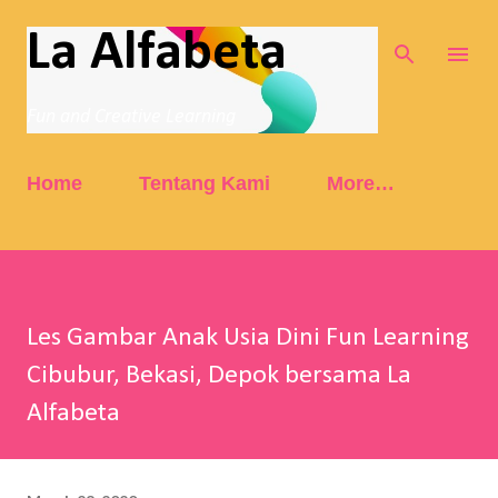
Skip to main content
La Alfabeta
Fun and Creative Learning
Home
Tentang Kami
More…
Les Gambar Anak Usia Dini Fun Learning
Cibubur, Bekasi, Depok bersama La
Alfabeta