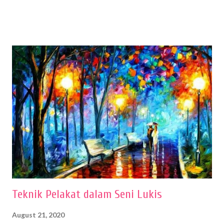
menentukan untuk menghasilkan gambar bentuk yang baik. Dalam
buku Panduan Menggambar Manusia Menggunakan Media Pensil
(2010) karya Irfan Abdul Rohman, peralatan gambar yang dipakai
memiliki spesifikasi berbeda sesuai jenisnya. Berikut peralatan
menggambar bentuk: 1. Kertas Gambar Kegiatan menggambar
membutuhkan kertas yang baik agar proses pembuatan gambar lebih
nyaman dan maksimal. Bahan kertas yang baik salah satu syaratnya
adalah tidak mudah sobek, mengingat menggambar merupakan
proses menggores dan menghapus. Kertas adalah bahan yang paling
ideal digunakan untuk menggambar. Dalam menggambar
menggunakan pen...
Teknik Pelakat dalam Seni Lukis
August 21, 2020