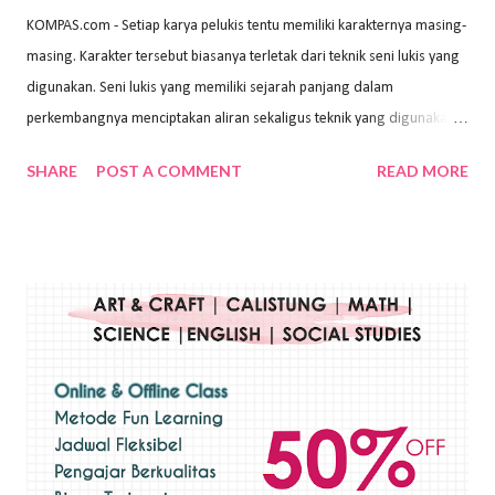
KOMPAS.com - Setiap karya pelukis tentu memiliki karakternya masing-
masing. Karakter tersebut biasanya terletak dari teknik seni lukis yang
digunakan. Seni lukis yang memiliki sejarah panjang dalam
perkembangnya menciptakan aliran sekaligus teknik yang digunakan.
Dalam buku Pita Maha: Gerakan Seni Lukis Bali 1930-an (2018) karya
SHARE
POST A COMMENT
READ MORE
Wayan Kun Adnyana, teknik yang berbeda tentunya akan
menghasilkan karya yang berbeda pula. Dari berbagai teknik yang
ada, salah satu teknik yang sering digunakan adalah teknik plakat.
Teknik plakat adalah salah satu teknik melukis atau menggambar yang
menggunakan bahan dasar cat air, cat akrilik, atau cat minyak dengan
sapuan warna cat yang tebal. Dengan memberikan sapuan warna
yang tebal, maka lukisan terkesan colourfull. Teknik plakat digunakan
pelukis untuk menghasilkan lukisan yang mempesona dan tentunya
bernilai tinggi. Ciri teknik plakat Ciri-ciri teknik plakat, yaitu: Sapuan
warna yang kental dan tebal. Hasil lukisan menutupi seluruh bagian
medianya Mem...