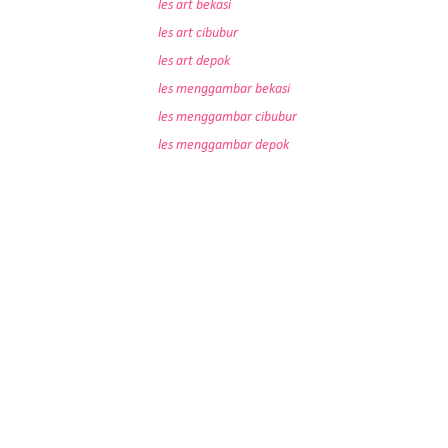
les art bekasi
les art cibubur
les art depok
les menggambar bekasi
les menggambar cibubur
les menggambar depok