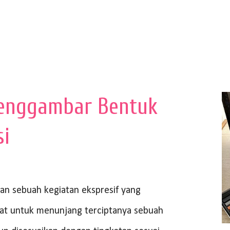
enggambar Bentuk
si
 sebuah kegiatan ekspresif yang
at untuk menunjang terciptanya sebuah