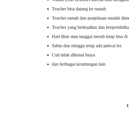
Teacher bisa datang ke rumah
Teacher ramah dan penjelasan mudah dime
Teacher yang berkualitas dan berpendidik
Hari libur atau tanggal merah tetap bisa d
Sabtu dan minggu tetap ada jadwal les
Cuti tidak dikenai biaya
dan berbagai keuntungan lain