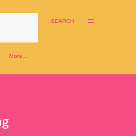
SEARCH
More…
ng