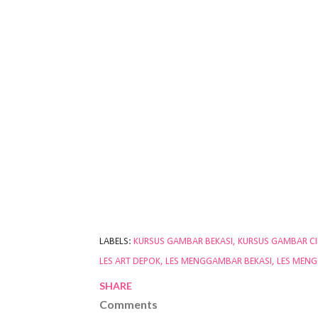
LABELS:
KURSUS GAMBAR BEKASI
KURSUS GAMBAR C
LES ART DEPOK
LES MENGGAMBAR BEKASI
LES MEN
SHARE
Comments