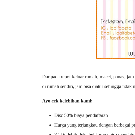
Daripada repot keluar rumah, macet, panas, jam 
di rumah sendiri, jam bisa diatur sehingga tidak
Ayo cek kelebihan kami:
Disc 50% biaya pendaftaran
Harga yang terjangkau dengan berbagai 
Waktu lebih fleksibel karena bisa mengatu