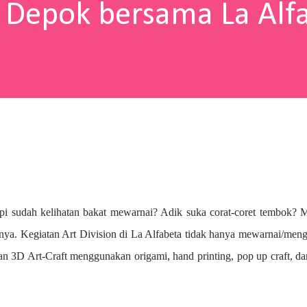
, Depok bersama La Alf
pi sudah kelihatan bakat mewarnai? A
dik suka corat-coret tembok? 
nya. Kegiatan Art Division di La Alfabeta tidak hanya mewarnai/me
n 3D Art-Craft menggunakan origami, hand printing, pop up craft, d