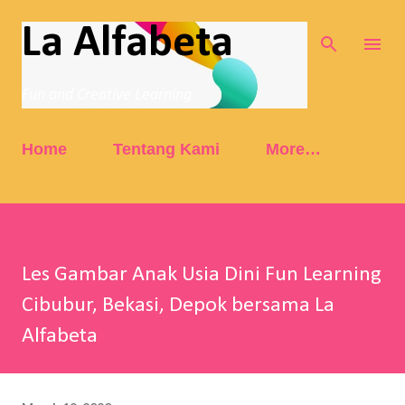
Skip to main content
La Alfabeta
Fun and Creative Learning
Home
Tentang Kami
More…
Les Gambar Anak Usia Dini Fun Learning
Cibubur, Bekasi, Depok bersama La
Alfabeta