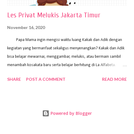
Les Privat Melukis Jakarta Timur
November 16, 2020
Papa Mama ingin mengisi waktu luang Kakak dan Adik dengan
kegiatan yang bermanfaat sekaligus menyenangkan? Kakak dan Adik
bisa belajar mewarnai, menggambar, melukis, atau bermain sambil
menambah kosakata baru serta belajar berhitung di La Alfabeta.
Santai saja Papa Mama, Kakak pengajar La Alfabeta sabar dan kreatif
SHARE
POST A COMMENT
READ MORE
kok untuk mengajar dengan metode yang fun, La Alfabeta
menggunakan konsep bermain sambil belajar, jadi anak-anak tidak
merasa terbebani dan tidak cepat bosan. ⁣⁣ Ayo Papa Mama, tunggu
apa lagi? Jangan ragu-ragu untuk daftar les Art and Craft bersama La
Powered by Blogger
Alfabeta. ⁣⁣⁣⁣Ada pilihan online class maupun offline class lho! Cek
kelebihan kami: Online & Offline Class available. Kakak pengajar bisa
datang ke rumah dan melakukan pembelajaran secara offline (tatap