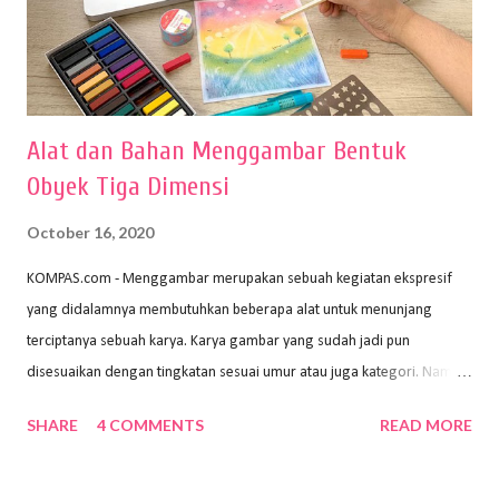
Alat dan Bahan Menggambar Bentuk
Obyek Tiga Dimensi
October 16, 2020
KOMPAS.com - Menggambar merupakan sebuah kegiatan ekspresif
yang didalamnya membutuhkan beberapa alat untuk menunjang
terciptanya sebuah karya. Karya gambar yang sudah jadi pun
disesuaikan dengan tingkatan sesuai umur atau juga kategori. Namun,
dari semua itu menggambar membutuhkan peralatan yang mumpuni
SHARE
4 COMMENTS
READ MORE
sehingga hasilnya bisa dilihat. Peran alat dan bahan sangat
menentukan untuk menghasilkan gambar bentuk yang baik. Dalam
buku Panduan Menggambar Manusia Menggunakan Media Pensil