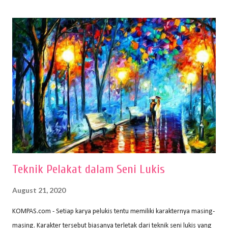
(2010) karya Irfan Abdul Rohman, peralatan gambar yang dipakai
memiliki spesifikasi berbeda sesuai jenisnya. Berikut peralatan
menggambar bentuk: 1. Kertas Gambar Kegiatan menggambar
membutuhkan kertas yang baik agar proses pembuatan gambar lebih
nyaman dan maksimal. Bahan kertas yang baik salah satu syaratnya
adalah tidak mudah sobek, mengingat menggambar merupakan
proses menggores dan menghapus. Kertas adalah bahan yang paling
ideal digunakan untuk menggambar. Dalam menggambar
menggunakan pen...
Teknik Pelakat dalam Seni Lukis
August 21, 2020
KOMPAS.com - Setiap karya pelukis tentu memiliki karakternya masing-
masing. Karakter tersebut biasanya terletak dari teknik seni lukis yang