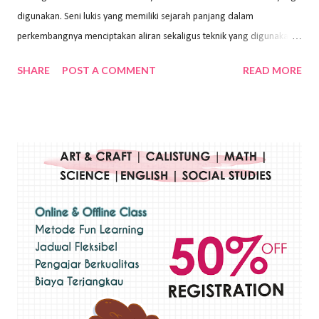
digunakan. Seni lukis yang memiliki sejarah panjang dalam
perkembangnya menciptakan aliran sekaligus teknik yang digunakan.
Dalam buku Pita Maha: Gerakan Seni Lukis Bali 1930-an (2018) karya
SHARE
POST A COMMENT
READ MORE
Wayan Kun Adnyana, teknik yang berbeda tentunya akan
menghasilkan karya yang berbeda pula. Dari berbagai teknik yang
ada, salah satu teknik yang sering digunakan adalah teknik plakat.
Teknik plakat adalah salah satu teknik melukis atau menggambar yang
menggunakan bahan dasar cat air, cat akrilik, atau cat minyak dengan
sapuan warna cat yang tebal. Dengan memberikan sapuan warna
yang tebal, maka lukisan terkesan colourfull. Teknik plakat digunakan
pelukis untuk menghasilkan lukisan yang mempesona dan tentunya
bernilai tinggi. Ciri teknik plakat Ciri-ciri teknik plakat, yaitu: Sapuan
warna yang kental dan tebal. Hasil lukisan menutupi seluruh bagian
medianya Mem...