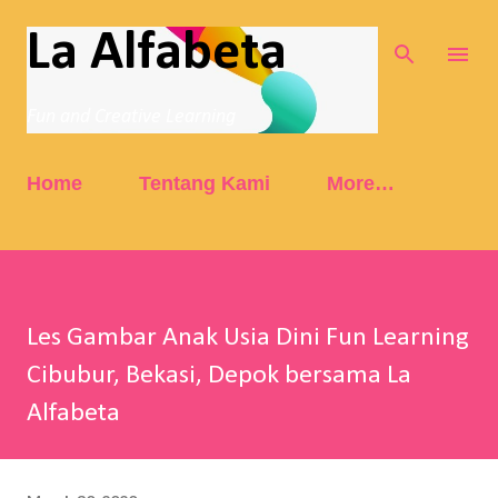
Skip to main content
La Alfabeta
Fun and Creative Learning
Home
Tentang Kami
More…
Les Gambar Anak Usia Dini Fun Learning
Cibubur, Bekasi, Depok bersama La
Alfabeta