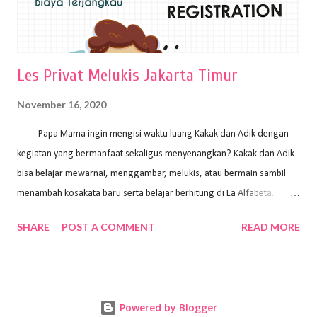
Les Privat Melukis Jakarta Timur
November 16, 2020
Papa Mama ingin mengisi waktu luang Kakak dan Adik dengan
kegiatan yang bermanfaat sekaligus menyenangkan? Kakak dan Adik
bisa belajar mewarnai, menggambar, melukis, atau bermain sambil
menambah kosakata baru serta belajar berhitung di La Alfabeta.
Santai saja Papa Mama, Kakak pengajar La Alfabeta sabar dan kreatif
SHARE
POST A COMMENT
READ MORE
kok untuk mengajar dengan metode yang fun, La Alfabeta
menggunakan konsep bermain sambil belajar, jadi anak-anak tidak
merasa terbebani dan tidak cepat bosan. ⁣⁣ Ayo Papa Mama, tunggu
apa lagi? Jangan ragu-ragu untuk daftar les Art and Craft bersama La
Powered by Blogger
Alfabeta. ⁣⁣⁣⁣Ada pilihan online class maupun offline class lho! Cek