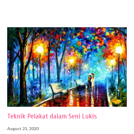
menentukan untuk menghasilkan gambar bentuk yang baik. Dalam
buku Panduan Menggambar Manusia Menggunakan Media Pensil
(2010) karya Irfan Abdul Rohman, peralatan gambar yang dipakai
memiliki spesifikasi berbeda sesuai jenisnya. Berikut peralatan
menggambar bentuk: 1. Kertas Gambar Kegiatan menggambar
membutuhkan kertas yang baik agar proses pembuatan gambar lebih
nyaman dan maksimal. Bahan kertas yang baik salah satu syaratnya
adalah tidak mudah sobek, mengingat menggambar merupakan
proses menggores dan menghapus. Kertas adalah bahan yang paling
ideal digunakan untuk menggambar. Dalam menggambar
menggunakan pen...
Teknik Pelakat dalam Seni Lukis
August 21, 2020