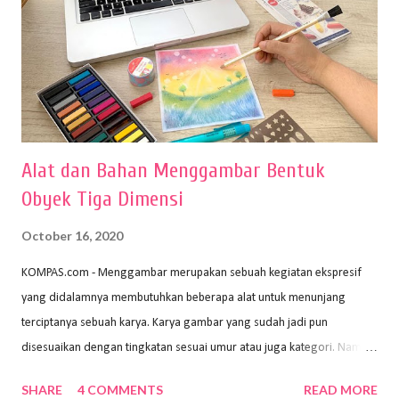
Alat dan Bahan Menggambar Bentuk
Obyek Tiga Dimensi
October 16, 2020
KOMPAS.com - Menggambar merupakan sebuah kegiatan ekspresif
yang didalamnya membutuhkan beberapa alat untuk menunjang
terciptanya sebuah karya. Karya gambar yang sudah jadi pun
disesuaikan dengan tingkatan sesuai umur atau juga kategori. Namun,
dari semua itu menggambar membutuhkan peralatan yang mumpuni
SHARE
4 COMMENTS
READ MORE
sehingga hasilnya bisa dilihat. Peran alat dan bahan sangat