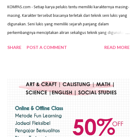
KOMPAS.com - Setiap karya pelukis tentu memiliki karakternya masing-
masing. Karakter tersebut biasanya terletak dari teknik seni lukis yang
digunakan. Seni lukis yang memiliki sejarah panjang dalam
perkembangnya menciptakan aliran sekaligus teknik yang digunakan.
Dalam buku Pita Maha: Gerakan Seni Lukis Bali 1930-an (2018) karya
SHARE
POST A COMMENT
READ MORE
Wayan Kun Adnyana, teknik yang berbeda tentunya akan
menghasilkan karya yang berbeda pula. Dari berbagai teknik yang
ada, salah satu teknik yang sering digunakan adalah teknik plakat.
Teknik plakat adalah salah satu teknik melukis atau menggambar yang
menggunakan bahan dasar cat air, cat akrilik, atau cat minyak dengan
sapuan warna cat yang tebal. Dengan memberikan sapuan warna
yang tebal, maka lukisan terkesan colourfull. Teknik plakat digunakan
pelukis untuk menghasilkan lukisan yang mempesona dan tentunya
bernilai tinggi. Ciri teknik plakat Ciri-ciri teknik plakat, yaitu: Sapuan
warna yang kental dan tebal. Hasil lukisan menutupi seluruh bagian
medianya Mem...