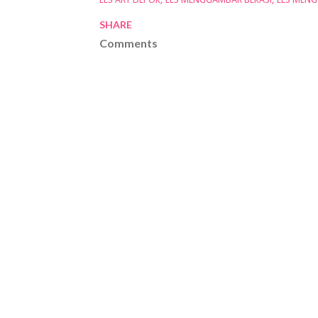
LES ART DEPOK
LES MENGGAMBAR BEKASI
LES MEN
SHARE
Comments