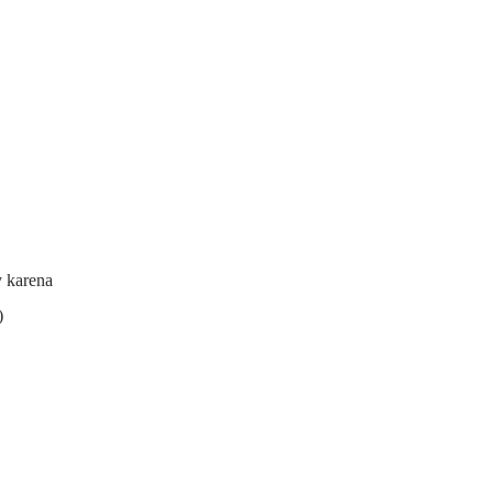
y karena
)