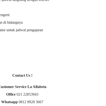
ngerti
an di bidangnya
i atur untuk jadwal pengajaran
Contact Us !
Customer Service La Alfabeta
Office
021 22853943
Whatsapp
0812 8928 3667