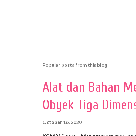
Popular posts from this blog
Alat dan Bahan M
Obyek Tiga Dimen
October 16, 2020