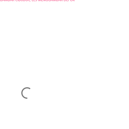
GGAMBAR CIBUBUR
LES MENGGAMBAR DEPOK