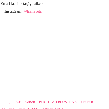
Email
laalfabeta@gmail.com
Instagram
@laalfabeta
IBUBUR
KURSUS GAMBAR DEPOK
LES ART BEKASI
LES ART CIBUBUR