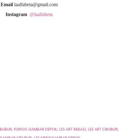
Email
laalfabeta@gmail.com
Instagram
@laalfabeta
IBUBUR
KURSUS GAMBAR DEPOK
LES ART BEKASI
LES ART CIBUBUR