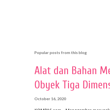
Popular posts from this blog
Alat dan Bahan M
Obyek Tiga Dimen
October 16, 2020