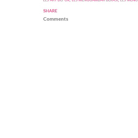
LES ART DEPOK
LES MENGGAMBAR BEKASI
LES MEN
SHARE
Comments