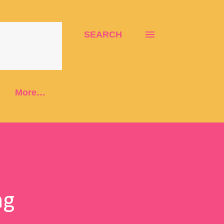
SEARCH
More…
ng