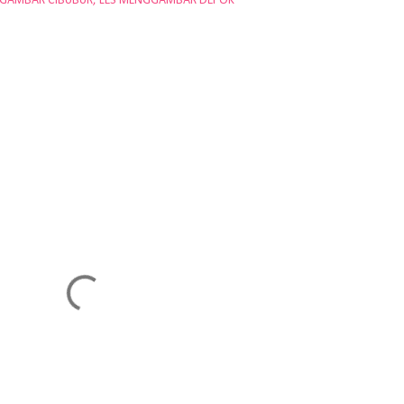
GGAMBAR CIBUBUR
LES MENGGAMBAR DEPOK