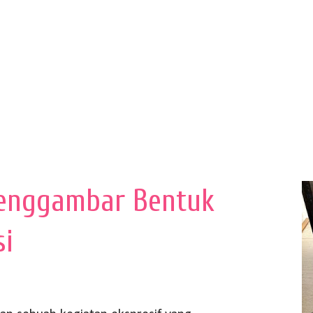
enggambar Bentuk
si