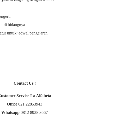
ngerti
an di bidangnya
i atur untuk jadwal pengajaran
Contact Us !
Customer Service La Alfabeta
Office
021 22853943
Whatsapp
0812 8928 3667