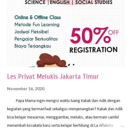
sapuan warna cat yang tebal. Dengan memberikan sapuan warna
yang tebal, maka lukisan terkesan colourfull. Teknik plakat digunakan
pelukis untuk menghasilkan lukisan yang mempesona dan tentunya
bernilai tinggi. Ciri teknik plakat Ciri-ciri teknik plakat, yaitu: Sapuan
warna yang kental dan tebal. Hasil lukisan menutupi seluruh bagian
medianya Mem...
Les Privat Melukis Jakarta Timur
November 16, 2020
Papa Mama ingin mengisi waktu luang Kakak dan Adik dengan
kegiatan yang bermanfaat sekaligus menyenangkan? Kakak dan Adik
bisa belajar mewarnai, menggambar, melukis, atau bermain sambil
menambah kosakata baru serta belajar berhitung di La Alfabeta.