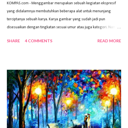
KOMPAS.com - Menggambar merupakan sebuah kegiatan ekspresif
yang didalamnya membutuhkan beberapa alat untuk menunjang
terciptanya sebuah karya. Karya gambar yang sudah jadi pun
disesuaikan dengan tingkatan sesuai umur atau juga kategori. Namun,
dari semua itu menggambar membutuhkan peralatan yang mumpuni
SHARE
4 COMMENTS
READ MORE
sehingga hasilnya bisa dilihat. Peran alat dan bahan sangat
menentukan untuk menghasilkan gambar bentuk yang baik. Dalam
buku Panduan Menggambar Manusia Menggunakan Media Pensil
(2010) karya Irfan Abdul Rohman, peralatan gambar yang dipakai
memiliki spesifikasi berbeda sesuai jenisnya. Berikut peralatan
menggambar bentuk: 1. Kertas Gambar Kegiatan menggambar
membutuhkan kertas yang baik agar proses pembuatan gambar lebih
nyaman dan maksimal. Bahan kertas yang baik salah satu syaratnya
adalah tidak mudah sobek, mengingat menggambar merupakan
proses menggores dan menghapus. Kertas adalah bahan yang paling
ideal digunakan untuk menggambar. Dalam menggambar