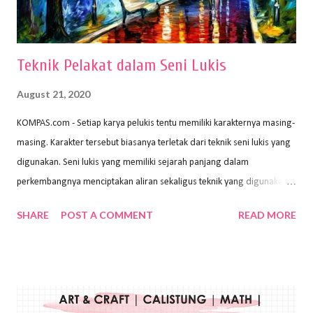
menggunakan pen...
Teknik Pelakat dalam Seni Lukis
August 21, 2020
KOMPAS.com - Setiap karya pelukis tentu memiliki karakternya masing-
masing. Karakter tersebut biasanya terletak dari teknik seni lukis yang
digunakan. Seni lukis yang memiliki sejarah panjang dalam
perkembangnya menciptakan aliran sekaligus teknik yang digunakan.
Dalam buku Pita Maha: Gerakan Seni Lukis Bali 1930-an (2018) karya
SHARE
POST A COMMENT
READ MORE
Wayan Kun Adnyana, teknik yang berbeda tentunya akan
menghasilkan karya yang berbeda pula. Dari berbagai teknik yang
ada, salah satu teknik yang sering digunakan adalah teknik plakat.
Teknik plakat adalah salah satu teknik melukis atau menggambar yang
menggunakan bahan dasar cat air, cat akrilik, atau cat minyak dengan