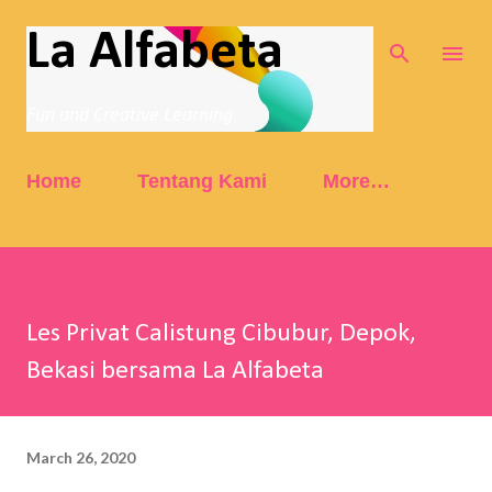
Skip to main content
La Alfabeta
Fun and Creative Learning
Home
Tentang Kami
More…
Les Privat Calistung Cibubur, Depok,
Bekasi bersama La Alfabeta
March 26, 2020