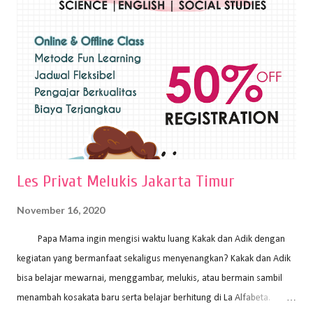
sapuan warna cat yang tebal. Dengan memberikan sapuan warna
yang tebal, maka lukisan terkesan colourfull. Teknik plakat digunakan
pelukis untuk menghasilkan lukisan yang mempesona dan tentunya
bernilai tinggi. Ciri teknik plakat Ciri-ciri teknik plakat, yaitu: Sapuan
warna yang kental dan tebal. Hasil lukisan menutupi seluruh bagian
medianya Mem...
Les Privat Melukis Jakarta Timur
November 16, 2020
Papa Mama ingin mengisi waktu luang Kakak dan Adik dengan
kegiatan yang bermanfaat sekaligus menyenangkan? Kakak dan Adik
bisa belajar mewarnai, menggambar, melukis, atau bermain sambil
menambah kosakata baru serta belajar berhitung di La Alfabeta.