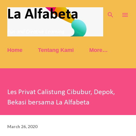
Skip to main content
La Alfabeta
Fun and Creative Learning
Home
Tentang Kami
More…
Les Privat Calistung Cibubur, Depok,
Bekasi bersama La Alfabeta
March 26, 2020