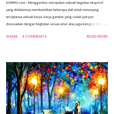
KOMPAS.com - Menggambar merupakan sebuah kegiatan ekspresif
yang didalamnya membutuhkan beberapa alat untuk menunjang
terciptanya sebuah karya. Karya gambar yang sudah jadi pun
disesuaikan dengan tingkatan sesuai umur atau juga kategori. Namun,
dari semua itu menggambar membutuhkan peralatan yang mumpuni
SHARE
4 COMMENTS
READ MORE
sehingga hasilnya bisa dilihat. Peran alat dan bahan sangat
menentukan untuk menghasilkan gambar bentuk yang baik. Dalam
buku Panduan Menggambar Manusia Menggunakan Media Pensil
(2010) karya Irfan Abdul Rohman, peralatan gambar yang dipakai
memiliki spesifikasi berbeda sesuai jenisnya. Berikut peralatan
menggambar bentuk: 1. Kertas Gambar Kegiatan menggambar
membutuhkan kertas yang baik agar proses pembuatan gambar lebih
nyaman dan maksimal. Bahan kertas yang baik salah satu syaratnya
adalah tidak mudah sobek, mengingat menggambar merupakan
proses menggores dan menghapus. Kertas adalah bahan yang paling
ideal digunakan untuk menggambar. Dalam menggambar