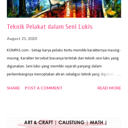
menggunakan pen...
Teknik Pelakat dalam Seni Lukis
August 21, 2020
KOMPAS.com - Setiap karya pelukis tentu memiliki karakternya masing-
masing. Karakter tersebut biasanya terletak dari teknik seni lukis yang
digunakan. Seni lukis yang memiliki sejarah panjang dalam
perkembangnya menciptakan aliran sekaligus teknik yang digunakan.
Dalam buku Pita Maha: Gerakan Seni Lukis Bali 1930-an (2018) karya
SHARE
POST A COMMENT
READ MORE
Wayan Kun Adnyana, teknik yang berbeda tentunya akan
menghasilkan karya yang berbeda pula. Dari berbagai teknik yang
ada, salah satu teknik yang sering digunakan adalah teknik plakat.
Teknik plakat adalah salah satu teknik melukis atau menggambar yang
menggunakan bahan dasar cat air, cat akrilik, atau cat minyak dengan