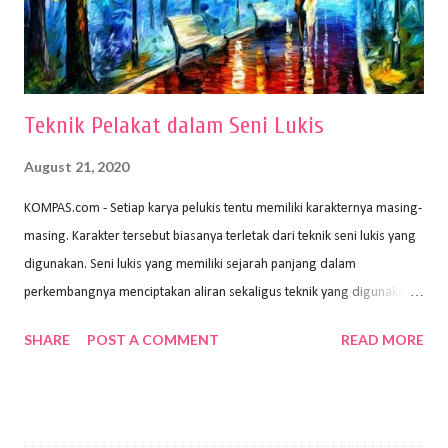
ideal digunakan untuk menggambar. Dalam menggambar
menggunakan pen...
Teknik Pelakat dalam Seni Lukis
August 21, 2020
KOMPAS.com - Setiap karya pelukis tentu memiliki karakternya masing-
masing. Karakter tersebut biasanya terletak dari teknik seni lukis yang
digunakan. Seni lukis yang memiliki sejarah panjang dalam
perkembangnya menciptakan aliran sekaligus teknik yang digunakan.
Dalam buku Pita Maha: Gerakan Seni Lukis Bali 1930-an (2018) karya
SHARE
POST A COMMENT
READ MORE
Wayan Kun Adnyana, teknik yang berbeda tentunya akan
menghasilkan karya yang berbeda pula. Dari berbagai teknik yang
ada, salah satu teknik yang sering digunakan adalah teknik plakat.
Teknik plakat adalah salah satu teknik melukis atau menggambar yang