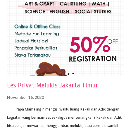
menggunakan bahan dasar cat air, cat akrilik, atau cat minyak dengan
sapuan warna cat yang tebal. Dengan memberikan sapuan warna
yang tebal, maka lukisan terkesan colourfull. Teknik plakat digunakan
pelukis untuk menghasilkan lukisan yang mempesona dan tentunya
bernilai tinggi. Ciri teknik plakat Ciri-ciri teknik plakat, yaitu: Sapuan
warna yang kental dan tebal. Hasil lukisan menutupi seluruh bagian
medianya Mem...
Les Privat Melukis Jakarta Timur
November 16, 2020
Papa Mama ingin mengisi waktu luang Kakak dan Adik dengan
kegiatan yang bermanfaat sekaligus menyenangkan? Kakak dan Adik
bisa belajar mewarnai, menggambar, melukis, atau bermain sambil