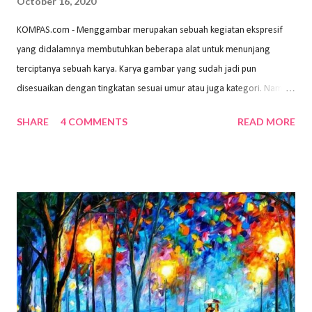
October 16, 2020
KOMPAS.com - Menggambar merupakan sebuah kegiatan ekspresif
yang didalamnya membutuhkan beberapa alat untuk menunjang
terciptanya sebuah karya. Karya gambar yang sudah jadi pun
disesuaikan dengan tingkatan sesuai umur atau juga kategori. Namun,
dari semua itu menggambar membutuhkan peralatan yang mumpuni
SHARE
4 COMMENTS
READ MORE
sehingga hasilnya bisa dilihat. Peran alat dan bahan sangat
menentukan untuk menghasilkan gambar bentuk yang baik. Dalam
buku Panduan Menggambar Manusia Menggunakan Media Pensil
(2010) karya Irfan Abdul Rohman, peralatan gambar yang dipakai
memiliki spesifikasi berbeda sesuai jenisnya. Berikut peralatan
menggambar bentuk: 1. Kertas Gambar Kegiatan menggambar
membutuhkan kertas yang baik agar proses pembuatan gambar lebih
nyaman dan maksimal. Bahan kertas yang baik salah satu syaratnya
adalah tidak mudah sobek, mengingat menggambar merupakan
proses menggores dan menghapus. Kertas adalah bahan yang paling