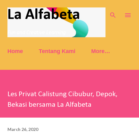
Skip to main content
La Alfabeta
Fun and Creative Learning
Home
Tentang Kami
More…
Les Privat Calistung Cibubur, Depok,
Bekasi bersama La Alfabeta
March 26, 2020