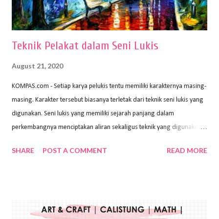
menggunakan pen...
Teknik Pelakat dalam Seni Lukis
August 21, 2020
KOMPAS.com - Setiap karya pelukis tentu memiliki karakternya masing-
masing. Karakter tersebut biasanya terletak dari teknik seni lukis yang
digunakan. Seni lukis yang memiliki sejarah panjang dalam
perkembangnya menciptakan aliran sekaligus teknik yang digunakan.
Dalam buku Pita Maha: Gerakan Seni Lukis Bali 1930-an (2018) karya
SHARE
POST A COMMENT
READ MORE
Wayan Kun Adnyana, teknik yang berbeda tentunya akan
menghasilkan karya yang berbeda pula. Dari berbagai teknik yang
ada, salah satu teknik yang sering digunakan adalah teknik plakat.
Teknik plakat adalah salah satu teknik melukis atau menggambar yang
menggunakan bahan dasar cat air, cat akrilik, atau cat minyak dengan