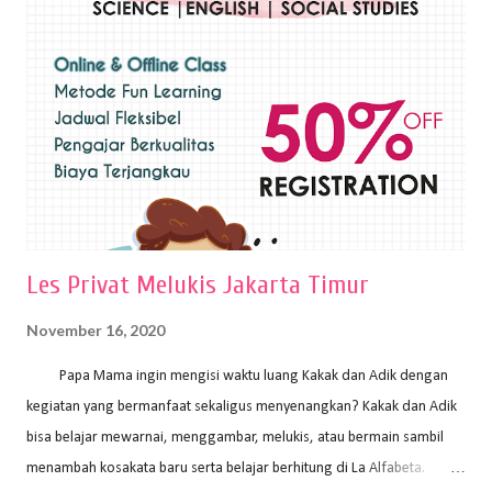
sapuan warna cat yang tebal. Dengan memberikan sapuan warna
yang tebal, maka lukisan terkesan colourfull. Teknik plakat digunakan
pelukis untuk menghasilkan lukisan yang mempesona dan tentunya
bernilai tinggi. Ciri teknik plakat Ciri-ciri teknik plakat, yaitu: Sapuan
warna yang kental dan tebal. Hasil lukisan menutupi seluruh bagian
medianya Mem...
Les Privat Melukis Jakarta Timur
November 16, 2020
Papa Mama ingin mengisi waktu luang Kakak dan Adik dengan
kegiatan yang bermanfaat sekaligus menyenangkan? Kakak dan Adik
bisa belajar mewarnai, menggambar, melukis, atau bermain sambil
menambah kosakata baru serta belajar berhitung di La Alfabeta.