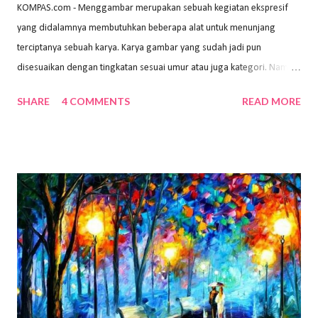
KOMPAS.com - Menggambar merupakan sebuah kegiatan ekspresif
yang didalamnya membutuhkan beberapa alat untuk menunjang
terciptanya sebuah karya. Karya gambar yang sudah jadi pun
disesuaikan dengan tingkatan sesuai umur atau juga kategori. Namun,
dari semua itu menggambar membutuhkan peralatan yang mumpuni
SHARE
4 COMMENTS
READ MORE
sehingga hasilnya bisa dilihat. Peran alat dan bahan sangat
menentukan untuk menghasilkan gambar bentuk yang baik. Dalam
buku Panduan Menggambar Manusia Menggunakan Media Pensil
(2010) karya Irfan Abdul Rohman, peralatan gambar yang dipakai
memiliki spesifikasi berbeda sesuai jenisnya. Berikut peralatan
menggambar bentuk: 1. Kertas Gambar Kegiatan menggambar
membutuhkan kertas yang baik agar proses pembuatan gambar lebih
nyaman dan maksimal. Bahan kertas yang baik salah satu syaratnya
adalah tidak mudah sobek, mengingat menggambar merupakan
proses menggores dan menghapus. Kertas adalah bahan yang paling
ideal digunakan untuk menggambar. Dalam menggambar