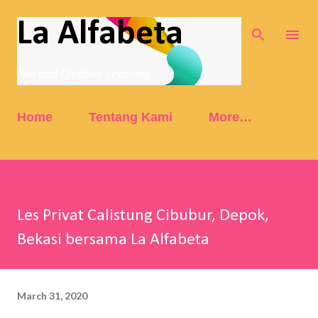
Skip to main content
La Alfabeta
Fun and Creative Learning
Home
Tentang Kami
More…
Les Privat Calistung Cibubur, Depok,
Bekasi bersama La Alfabeta
March 31, 2020