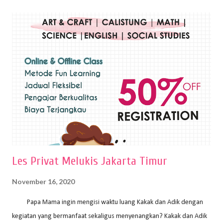
Teknik plakat adalah salah satu teknik melukis atau menggambar yang
menggunakan bahan dasar cat air, cat akrilik, atau cat minyak dengan
sapuan warna cat yang tebal. Dengan memberikan sapuan warna
yang tebal, maka lukisan terkesan colourfull. Teknik plakat digunakan
pelukis untuk menghasilkan lukisan yang mempesona dan tentunya
bernilai tinggi. Ciri teknik plakat Ciri-ciri teknik plakat, yaitu: Sapuan
warna yang kental dan tebal. Hasil lukisan menutupi seluruh bagian
medianya Mem...
Les Privat Melukis Jakarta Timur
November 16, 2020
Papa Mama ingin mengisi waktu luang Kakak dan Adik dengan
kegiatan yang bermanfaat sekaligus menyenangkan? Kakak dan Adik