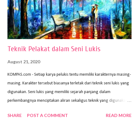
proses menggores dan menghapus. Kertas adalah bahan yang paling
ideal digunakan untuk menggambar. Dalam menggambar
menggunakan pen...
Teknik Pelakat dalam Seni Lukis
August 21, 2020
KOMPAS.com - Setiap karya pelukis tentu memiliki karakternya masing-
masing. Karakter tersebut biasanya terletak dari teknik seni lukis yang
digunakan. Seni lukis yang memiliki sejarah panjang dalam
perkembangnya menciptakan aliran sekaligus teknik yang digunakan.
Dalam buku Pita Maha: Gerakan Seni Lukis Bali 1930-an (2018) karya
SHARE
POST A COMMENT
READ MORE
Wayan Kun Adnyana, teknik yang berbeda tentunya akan
menghasilkan karya yang berbeda pula. Dari berbagai teknik yang
ada, salah satu teknik yang sering digunakan adalah teknik plakat.