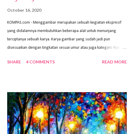
October 16, 2020
KOMPAS.com - Menggambar merupakan sebuah kegiatan ekspresif
yang didalamnya membutuhkan beberapa alat untuk menunjang
terciptanya sebuah karya. Karya gambar yang sudah jadi pun
disesuaikan dengan tingkatan sesuai umur atau juga kategori. Namun,
dari semua itu menggambar membutuhkan peralatan yang mumpuni
SHARE
4 COMMENTS
READ MORE
sehingga hasilnya bisa dilihat. Peran alat dan bahan sangat
menentukan untuk menghasilkan gambar bentuk yang baik. Dalam
buku Panduan Menggambar Manusia Menggunakan Media Pensil
(2010) karya Irfan Abdul Rohman, peralatan gambar yang dipakai
memiliki spesifikasi berbeda sesuai jenisnya. Berikut peralatan
menggambar bentuk: 1. Kertas Gambar Kegiatan menggambar
membutuhkan kertas yang baik agar proses pembuatan gambar lebih
nyaman dan maksimal. Bahan kertas yang baik salah satu syaratnya
adalah tidak mudah sobek, mengingat menggambar merupakan