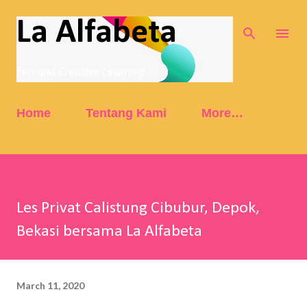
Skip to main content
La Alfabeta
Fun and Creative Learning
Home
Tentang Kami
More…
Les Privat Calistung Cibubur, Depok,
Bekasi bersama La Alfabeta
March 11, 2020