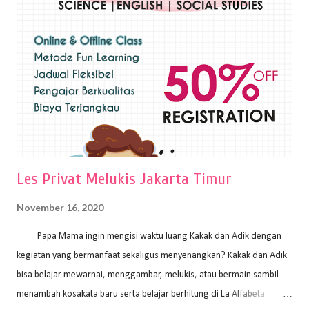
sapuan warna cat yang tebal. Dengan memberikan sapuan warna
yang tebal, maka lukisan terkesan colourfull. Teknik plakat digunakan
pelukis untuk menghasilkan lukisan yang mempesona dan tentunya
bernilai tinggi. Ciri teknik plakat Ciri-ciri teknik plakat, yaitu: Sapuan
warna yang kental dan tebal. Hasil lukisan menutupi seluruh bagian
medianya Mem...
Les Privat Melukis Jakarta Timur
November 16, 2020
Papa Mama ingin mengisi waktu luang Kakak dan Adik dengan
kegiatan yang bermanfaat sekaligus menyenangkan? Kakak dan Adik
bisa belajar mewarnai, menggambar, melukis, atau bermain sambil
menambah kosakata baru serta belajar berhitung di La Alfabeta.