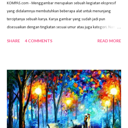
KOMPAS.com - Menggambar merupakan sebuah kegiatan ekspresif
yang didalamnya membutuhkan beberapa alat untuk menunjang
terciptanya sebuah karya. Karya gambar yang sudah jadi pun
disesuaikan dengan tingkatan sesuai umur atau juga kategori. Namun,
dari semua itu menggambar membutuhkan peralatan yang mumpuni
SHARE
4 COMMENTS
READ MORE
sehingga hasilnya bisa dilihat. Peran alat dan bahan sangat
menentukan untuk menghasilkan gambar bentuk yang baik. Dalam
buku Panduan Menggambar Manusia Menggunakan Media Pensil
(2010) karya Irfan Abdul Rohman, peralatan gambar yang dipakai
memiliki spesifikasi berbeda sesuai jenisnya. Berikut peralatan
menggambar bentuk: 1. Kertas Gambar Kegiatan menggambar
membutuhkan kertas yang baik agar proses pembuatan gambar lebih
nyaman dan maksimal. Bahan kertas yang baik salah satu syaratnya
adalah tidak mudah sobek, mengingat menggambar merupakan
proses menggores dan menghapus. Kertas adalah bahan yang paling
ideal digunakan untuk menggambar. Dalam menggambar