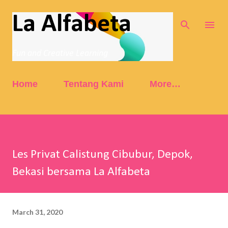
Skip to main content
La Alfabeta
Fun and Creative Learning
Home
Tentang Kami
More…
Les Privat Calistung Cibubur, Depok,
Bekasi bersama La Alfabeta
March 31, 2020