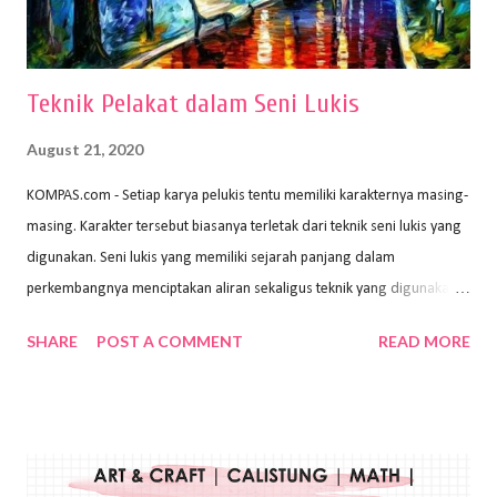
menggunakan pen...
Teknik Pelakat dalam Seni Lukis
August 21, 2020
KOMPAS.com - Setiap karya pelukis tentu memiliki karakternya masing-
masing. Karakter tersebut biasanya terletak dari teknik seni lukis yang
digunakan. Seni lukis yang memiliki sejarah panjang dalam
perkembangnya menciptakan aliran sekaligus teknik yang digunakan.
Dalam buku Pita Maha: Gerakan Seni Lukis Bali 1930-an (2018) karya
SHARE
POST A COMMENT
READ MORE
Wayan Kun Adnyana, teknik yang berbeda tentunya akan
menghasilkan karya yang berbeda pula. Dari berbagai teknik yang
ada, salah satu teknik yang sering digunakan adalah teknik plakat.
Teknik plakat adalah salah satu teknik melukis atau menggambar yang
menggunakan bahan dasar cat air, cat akrilik, atau cat minyak dengan