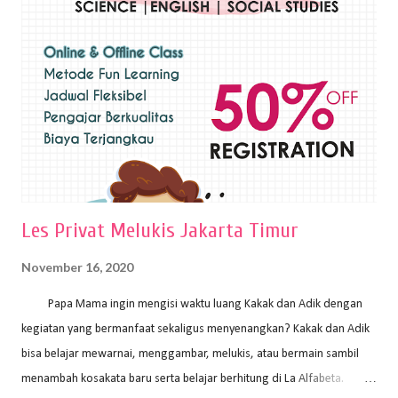
sapuan warna cat yang tebal. Dengan memberikan sapuan warna
yang tebal, maka lukisan terkesan colourfull. Teknik plakat digunakan
pelukis untuk menghasilkan lukisan yang mempesona dan tentunya
bernilai tinggi. Ciri teknik plakat Ciri-ciri teknik plakat, yaitu: Sapuan
warna yang kental dan tebal. Hasil lukisan menutupi seluruh bagian
medianya Mem...
Les Privat Melukis Jakarta Timur
November 16, 2020
Papa Mama ingin mengisi waktu luang Kakak dan Adik dengan
kegiatan yang bermanfaat sekaligus menyenangkan? Kakak dan Adik
bisa belajar mewarnai, menggambar, melukis, atau bermain sambil
menambah kosakata baru serta belajar berhitung di La Alfabeta.