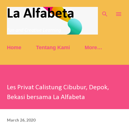
Skip to main content
La Alfabeta
Fun and Creative Learning
Home
Tentang Kami
More…
Les Privat Calistung Cibubur, Depok,
Bekasi bersama La Alfabeta
March 26, 2020