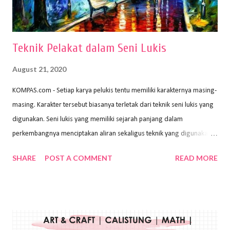
menggunakan pen...
Teknik Pelakat dalam Seni Lukis
August 21, 2020
KOMPAS.com - Setiap karya pelukis tentu memiliki karakternya masing-
masing. Karakter tersebut biasanya terletak dari teknik seni lukis yang
digunakan. Seni lukis yang memiliki sejarah panjang dalam
perkembangnya menciptakan aliran sekaligus teknik yang digunakan.
Dalam buku Pita Maha: Gerakan Seni Lukis Bali 1930-an (2018) karya
SHARE
POST A COMMENT
READ MORE
Wayan Kun Adnyana, teknik yang berbeda tentunya akan
menghasilkan karya yang berbeda pula. Dari berbagai teknik yang
ada, salah satu teknik yang sering digunakan adalah teknik plakat.
Teknik plakat adalah salah satu teknik melukis atau menggambar yang
menggunakan bahan dasar cat air, cat akrilik, atau cat minyak dengan