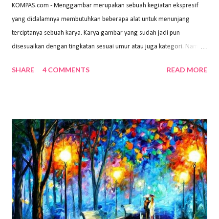
KOMPAS.com - Menggambar merupakan sebuah kegiatan ekspresif
yang didalamnya membutuhkan beberapa alat untuk menunjang
terciptanya sebuah karya. Karya gambar yang sudah jadi pun
disesuaikan dengan tingkatan sesuai umur atau juga kategori. Namun,
dari semua itu menggambar membutuhkan peralatan yang mumpuni
SHARE
4 COMMENTS
READ MORE
sehingga hasilnya bisa dilihat. Peran alat dan bahan sangat
menentukan untuk menghasilkan gambar bentuk yang baik. Dalam
buku Panduan Menggambar Manusia Menggunakan Media Pensil
(2010) karya Irfan Abdul Rohman, peralatan gambar yang dipakai
memiliki spesifikasi berbeda sesuai jenisnya. Berikut peralatan
menggambar bentuk: 1. Kertas Gambar Kegiatan menggambar
membutuhkan kertas yang baik agar proses pembuatan gambar lebih
nyaman dan maksimal. Bahan kertas yang baik salah satu syaratnya
adalah tidak mudah sobek, mengingat menggambar merupakan
proses menggores dan menghapus. Kertas adalah bahan yang paling
ideal digunakan untuk menggambar. Dalam menggambar