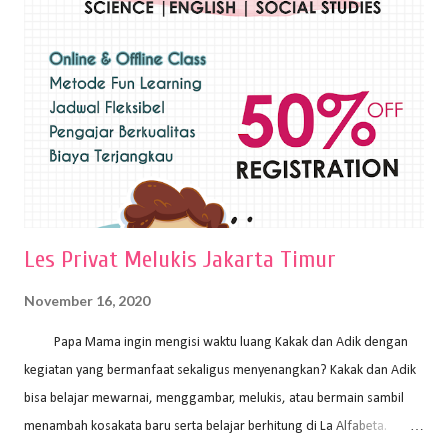
sapuan warna cat yang tebal. Dengan memberikan sapuan warna
yang tebal, maka lukisan terkesan colourfull. Teknik plakat digunakan
pelukis untuk menghasilkan lukisan yang mempesona dan tentunya
bernilai tinggi. Ciri teknik plakat Ciri-ciri teknik plakat, yaitu: Sapuan
warna yang kental dan tebal. Hasil lukisan menutupi seluruh bagian
medianya Mem...
Les Privat Melukis Jakarta Timur
November 16, 2020
Papa Mama ingin mengisi waktu luang Kakak dan Adik dengan
kegiatan yang bermanfaat sekaligus menyenangkan? Kakak dan Adik
bisa belajar mewarnai, menggambar, melukis, atau bermain sambil
menambah kosakata baru serta belajar berhitung di La Alfabeta.