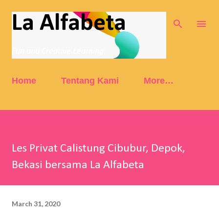
Skip to main content
La Alfabeta
Fun and Creative Learning
Home
Tentang Kami
More…
Les Privat Calistung Cibubur, Depok,
Bekasi bersama La Alfabeta
March 31, 2020