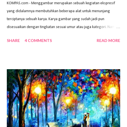
KOMPAS.com - Menggambar merupakan sebuah kegiatan ekspresif
yang didalamnya membutuhkan beberapa alat untuk menunjang
terciptanya sebuah karya. Karya gambar yang sudah jadi pun
disesuaikan dengan tingkatan sesuai umur atau juga kategori. Namun,
dari semua itu menggambar membutuhkan peralatan yang mumpuni
SHARE
4 COMMENTS
READ MORE
sehingga hasilnya bisa dilihat. Peran alat dan bahan sangat
menentukan untuk menghasilkan gambar bentuk yang baik. Dalam
buku Panduan Menggambar Manusia Menggunakan Media Pensil
(2010) karya Irfan Abdul Rohman, peralatan gambar yang dipakai
memiliki spesifikasi berbeda sesuai jenisnya. Berikut peralatan
menggambar bentuk: 1. Kertas Gambar Kegiatan menggambar
membutuhkan kertas yang baik agar proses pembuatan gambar lebih
nyaman dan maksimal. Bahan kertas yang baik salah satu syaratnya
adalah tidak mudah sobek, mengingat menggambar merupakan
proses menggores dan menghapus. Kertas adalah bahan yang paling
ideal digunakan untuk menggambar. Dalam menggambar