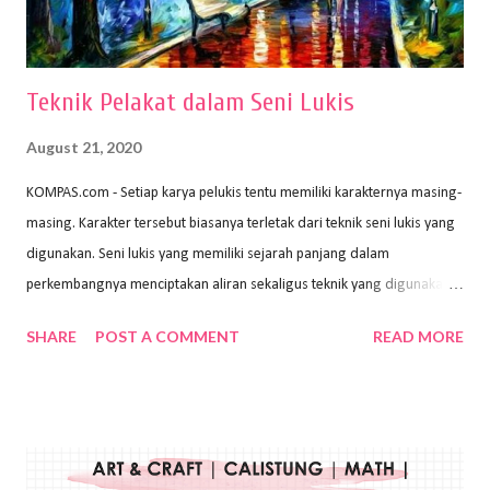
menggunakan pen...
Teknik Pelakat dalam Seni Lukis
August 21, 2020
KOMPAS.com - Setiap karya pelukis tentu memiliki karakternya masing-
masing. Karakter tersebut biasanya terletak dari teknik seni lukis yang
digunakan. Seni lukis yang memiliki sejarah panjang dalam
perkembangnya menciptakan aliran sekaligus teknik yang digunakan.
Dalam buku Pita Maha: Gerakan Seni Lukis Bali 1930-an (2018) karya
SHARE
POST A COMMENT
READ MORE
Wayan Kun Adnyana, teknik yang berbeda tentunya akan
menghasilkan karya yang berbeda pula. Dari berbagai teknik yang
ada, salah satu teknik yang sering digunakan adalah teknik plakat.
Teknik plakat adalah salah satu teknik melukis atau menggambar yang
menggunakan bahan dasar cat air, cat akrilik, atau cat minyak dengan