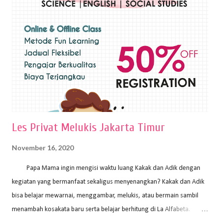
sapuan warna cat yang tebal. Dengan memberikan sapuan warna
yang tebal, maka lukisan terkesan colourfull. Teknik plakat digunakan
pelukis untuk menghasilkan lukisan yang mempesona dan tentunya
bernilai tinggi. Ciri teknik plakat Ciri-ciri teknik plakat, yaitu: Sapuan
warna yang kental dan tebal. Hasil lukisan menutupi seluruh bagian
medianya Mem...
Les Privat Melukis Jakarta Timur
November 16, 2020
Papa Mama ingin mengisi waktu luang Kakak dan Adik dengan
kegiatan yang bermanfaat sekaligus menyenangkan? Kakak dan Adik
bisa belajar mewarnai, menggambar, melukis, atau bermain sambil
menambah kosakata baru serta belajar berhitung di La Alfabeta.