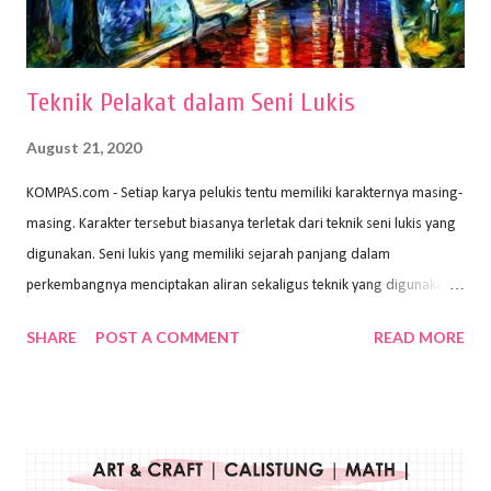
menggunakan pen...
Teknik Pelakat dalam Seni Lukis
August 21, 2020
KOMPAS.com - Setiap karya pelukis tentu memiliki karakternya masing-
masing. Karakter tersebut biasanya terletak dari teknik seni lukis yang
digunakan. Seni lukis yang memiliki sejarah panjang dalam
perkembangnya menciptakan aliran sekaligus teknik yang digunakan.
Dalam buku Pita Maha: Gerakan Seni Lukis Bali 1930-an (2018) karya
SHARE
POST A COMMENT
READ MORE
Wayan Kun Adnyana, teknik yang berbeda tentunya akan
menghasilkan karya yang berbeda pula. Dari berbagai teknik yang
ada, salah satu teknik yang sering digunakan adalah teknik plakat.
Teknik plakat adalah salah satu teknik melukis atau menggambar yang
menggunakan bahan dasar cat air, cat akrilik, atau cat minyak dengan