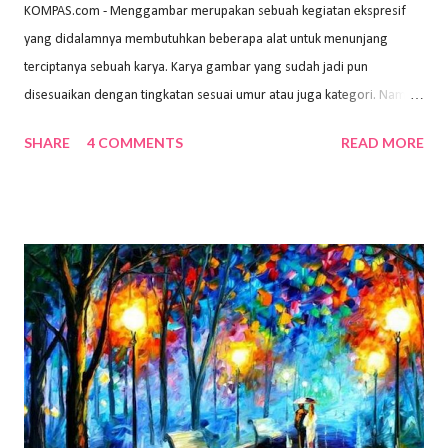
KOMPAS.com - Menggambar merupakan sebuah kegiatan ekspresif
yang didalamnya membutuhkan beberapa alat untuk menunjang
terciptanya sebuah karya. Karya gambar yang sudah jadi pun
disesuaikan dengan tingkatan sesuai umur atau juga kategori. Namun,
dari semua itu menggambar membutuhkan peralatan yang mumpuni
SHARE
4 COMMENTS
READ MORE
sehingga hasilnya bisa dilihat. Peran alat dan bahan sangat
menentukan untuk menghasilkan gambar bentuk yang baik. Dalam
buku Panduan Menggambar Manusia Menggunakan Media Pensil
(2010) karya Irfan Abdul Rohman, peralatan gambar yang dipakai
memiliki spesifikasi berbeda sesuai jenisnya. Berikut peralatan
menggambar bentuk: 1. Kertas Gambar Kegiatan menggambar
membutuhkan kertas yang baik agar proses pembuatan gambar lebih
nyaman dan maksimal. Bahan kertas yang baik salah satu syaratnya
adalah tidak mudah sobek, mengingat menggambar merupakan
proses menggores dan menghapus. Kertas adalah bahan yang paling
ideal digunakan untuk menggambar. Dalam menggambar