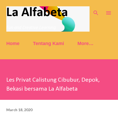
Skip to main content
La Alfabeta
Fun and Creative Learning
Home
Tentang Kami
More…
Les Privat Calistung Cibubur, Depok,
Bekasi bersama La Alfabeta
March 18, 2020